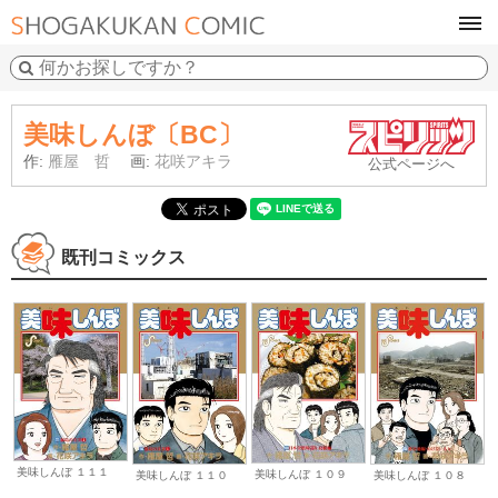
tog
navi
美味しんぼ〔BC〕
作:
雁屋 哲
画:
花咲アキラ
公式ページへ
既刊コミックス
美味しんぼ １１１
美味しんぼ １０９
美味しんぼ １１０
美味しんぼ １０８