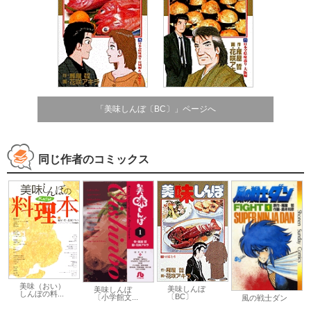
「美味しんぼ〔BC〕」ページへ
同じ作者のコミックス
美味（おい）
美味しんぼ
美味しんぼ
しんぼの料...
〔BC〕
〔小学館文...
風の戦士ダン