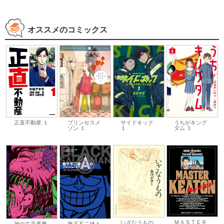
オススメのコミックス
正直不動産 １
プリンセスメ
サイドキック
うちがキング
ゾン １
１
ダム １
ＭＡＳＴＥＲ
いざなうもの
藤子不二雄Ａ
神の左手悪魔