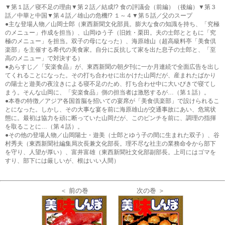
▼第１話／寝不足の理由▼第２話／結成!? 食の評議会（前編）（後編）▼第３
話／中華と中国▼第４話／雄山の危機!? １～４▼第５話／父のスープ
●主な登場人物／山岡士郎（東西新聞文化部員。膨大な食の知識を持ち、「究極
のメニュー」作成を担当）、山岡ゆう子（旧姓・栗田。夫の士郎とともに「究
極のメニュー」を担当。双子の母になった）、海原雄山（超高級料亭「美食倶
楽部」を主催する希代の美食家。自分に反抗して家を出た息子の士郎と、「至
高のメニュー」で対決する）
●あらすじ／「安楽食品」が、東西新聞の朝夕刊に一か月連続で全面広告を出し
てくれることになった。その打ち合わせに出かけた山岡だが、産まれたばかり
の陽士と遊美の夜泣きによる寝不足のため、打ち合わせ中に大いびきで寝てし
まう。そんな山岡に、「安楽食品」側の担当者は激怒するが…（第１話）。
●本巻の特徴／アジア各国首脳を招いての宴席が「美食倶楽部」で設けられるこ
とになった。しかし、その大事な宴を前に海原雄山が交通事故にあい、危篤状
態に。最初は協力を頑に断っていた山岡だが、このピンチを前に、調理の指揮
を取ることに…（第４話）。
●その他の登場人物／山岡陽士・遊美（士郎とゆう子の間に生まれた双子）、谷
村秀夫（東西新聞社編集局次長兼文化部長。理不尽な社主の業務命令から部下
を守り、人望が厚い）、富井富雄（東西新聞社文化部副部長。上司にはゴマを
すり、部下には厳しいが、根はいい人間）
＜ 前の巻
次の巻 ＞