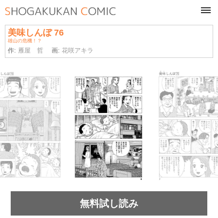
tog
navi
美味しんぼ 76
雄山の危機！？
作:
雁屋 哲
画:
花咲アキラ
無料試し読み