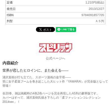
定価
1,210円(税込)
発売日
2013/12/27
ISBN
9784091857705
判型
Ａ５判
公式ページへ
内容紹介
世界が恋したヒロインに、また会える――
浦沢直樹が打ち立てた、スポーツ漫画の金字塔――
世に女子柔道ブームを巻き起こした大ヒット作『YAWARA!』が完全版となって
登場！
全20巻、雑誌掲載時の4色2色ページを完全再現したA5判の豪華版です。
カバーはすべて、浦沢直樹氏描き下ろしの「柔ファッションコレクション
2014ver.」！