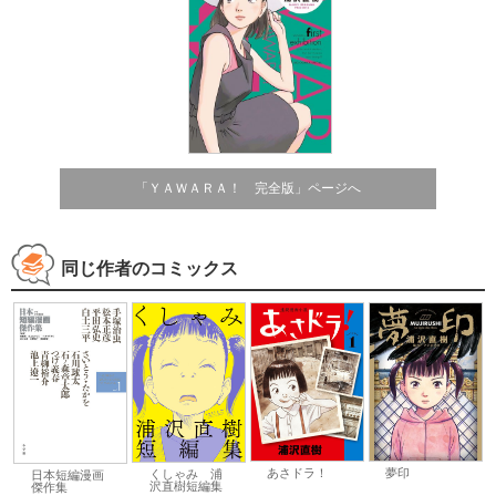
「ＹＡＷＡＲＡ！ 完全版」ページへ
同じ作者のコミックス
あさドラ！
夢印
くしゃみ 浦
日本短編漫画
沢直樹短編集
傑作集