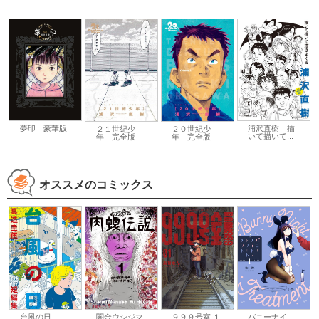
夢印 豪華版
浦沢直樹 描
２１世紀少
２０世紀少
いて描いて...
年 完全版
年 完全版
オススメのコミックス
台風の日
闇金ウシジマ
９９９号室 １
バニーナイ