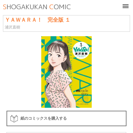
tog
navi
ＹＡＷＡＲＡ！ 完全版 １
浦沢直樹
紙のコミックスを購入する