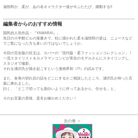
滋悟郎が、柔が、あの名キャラクター達が今ふたたび、躍動する!!
編集者からのおすすめ情報
国民的人気作品・『YAWARA!』。
先日の小学館ビルの落書きで、柱に描かれた柔＆滋悟郎の姿は、ニュースなど
でご覧になった方も多いのではないでしょうか。
今回の完全版の目玉は、カバーの「現代版・柔ファッションコレクション」！
一流スタイリスト＆カメラマンコンビが実在のモデルさんにスタイリングし、
スタジオで撮影。
それを浦沢氏が描き起こすという漫画界初（!?）の試みです。
また、各巻の切れ目の話をどこにするかご相談したところ、浦沢氏が仰った言
葉に痺れました。
曰く、「どこで切っても面白いように作ってあるから、任せる」と。
そのお言葉の意味、是非お確かめください！
次の巻 ＞