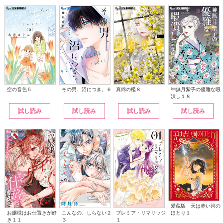
その男、沼につき。６
神無月紫子の優雅な暇
空の音色５
真綿の檻８
潰し１８
試し読み
試し読み
試し読み
試し読み
愛蔵版 天は赤い河の
こんなの、しらない２
ほとり１
お嬢様はお仕置きが好
プレミア・リマリッジ
３
き１１
１