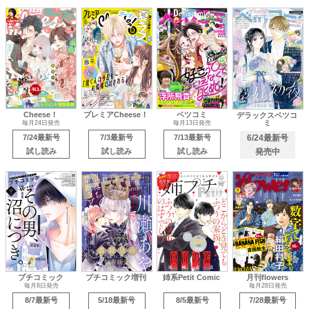
Cheese！
プレミアCheese！
ベツコミ
デラックスベツコ
ミ
毎月24日発売
毎月13日発売
7/24最新号
7/3最新号
7/13最新号
6/24最新号
試し読み
試し読み
試し読み
発売中
プチコミック
プチコミック増刊
姉系Petit Comic
月刊flowers
毎月8日発売
毎月28日発売
8/7最新号
5/18最新号
8/5最新号
7/28最新号