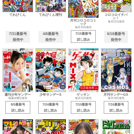
てれびくん
てれびくん増刊
コロコロイチバ
ン！
月刊コロコロコミ
毎月21日発売
ック
毎月15日発売
7/31最新号
4/8最新号
7/15最新号
6/18最新号
発売中
発売中
試し読み
発売中
週刊少年サンデー
少年サンデーS
ゲッサン
月刊サンデーGX
毎週水曜日発売
毎月12日発売
毎月19日発売
8/5最新号
7/24最新号
7/10最新号
7/16最新号
試し読み
試し読み
試し読み
試し読み