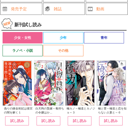
発売予定
雑誌
動画
新刊試し読み
少女・女性
少年
青年
ラノベ・小説
その他
白天狗の贄嫁～毒持ち
偽りの錬金術妃は後宮
極カノ～極道とカノジ
極と蕾～極道と恋を知
の令嬢はか...
の闇を解く１
ョ～３
らない人妻と～６
試し読み
試し読み
試し読み
試し読み