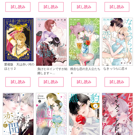
試し読み
試し読み
試し読み
試し読み
愛蔵版 天は赤い河の
なきっつらに恋４
ほとり２
負けヒロインですが結
残念な恋の主人公たち
婚します～...
４
試し読み
試し読み
試し読み
試し読み