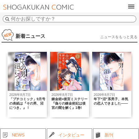
tog
navi
新着ニュース
ニュースをもっと見る
2026年8月7日
2026年8月7日
2026年8月7日
2
初
「プチコミック」9月号
錬金術×後宮ミステリー
年下“沼”系男子、本気
｢
の表紙は『その男、沼
『偽りの錬金術妃は後
の恋人できました――
T
につき。』！
宮の闇を解く』1巻!
B
NEWS
インタビュー
新刊