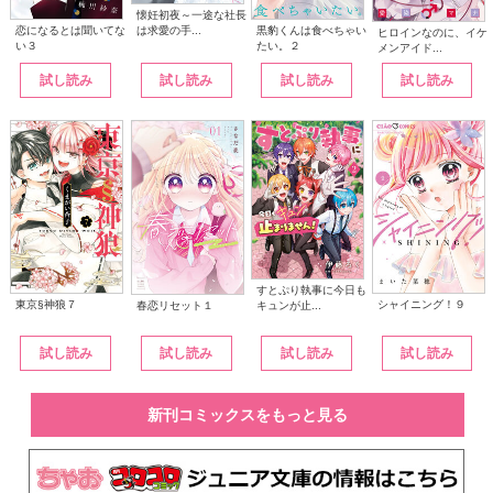
懐妊初夜～一途な社長
は求愛の手...
恋になるとは聞いてな
黒豹くんは食べちゃい
ヒロインなのに、イケ
い３
たい。２
メンアイド...
試し読み
試し読み
試し読み
試し読み
すとぷり執事に今日も
東京§神狼７
シャイニング！９
キュンが止...
春恋リセット１
試し読み
試し読み
試し読み
試し読み
新刊コミックスをもっと見る