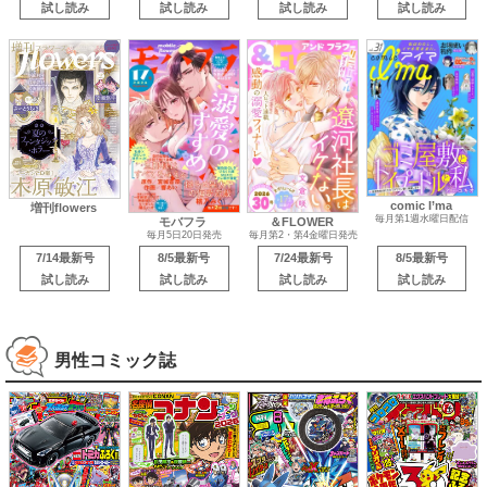
試し読み
試し読み
試し読み
試し読み
comic I’ma
増刊flowers
毎月第1週水曜日配信
モバフラ
＆FLOWER
毎月5日20日発売
毎月第2・第4金曜日発売
7/14最新号
8/5最新号
7/24最新号
8/5最新号
試し読み
試し読み
試し読み
試し読み
男性コミック誌