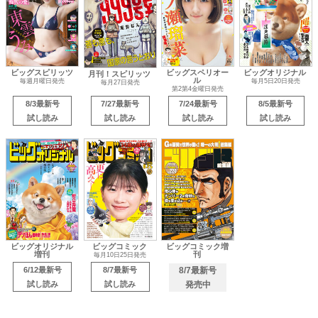
ビッグスピリッツ
ビッグスペリオー
ビッグオリジナル
月刊！スピリッツ
ル
毎週月曜日発売
毎月5日20日発売
毎月27日発売
第2第4金曜日発売
8/3最新号
7/27最新号
7/24最新号
8/5最新号
試し読み
試し読み
試し読み
試し読み
ビッグオリジナル
ビッグコミック
ビッグコミック増
増刊
刊
毎月10日25日発売
6/12最新号
8/7最新号
8/7最新号
試し読み
試し読み
発売中