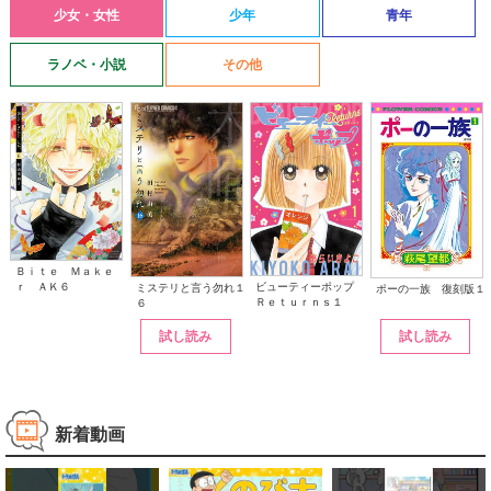
少女・女性
少年
青年
ラノベ・小説
その他
Ｂｉｔｅ Ｍａｋｅ
ｒ ＡＫ６
ビューティーポップ
ミステリと言う勿れ１
ポーの一族 復刻版１
Ｒｅｔｕｒｎｓ１
６
試し読み
試し読み
新着動画