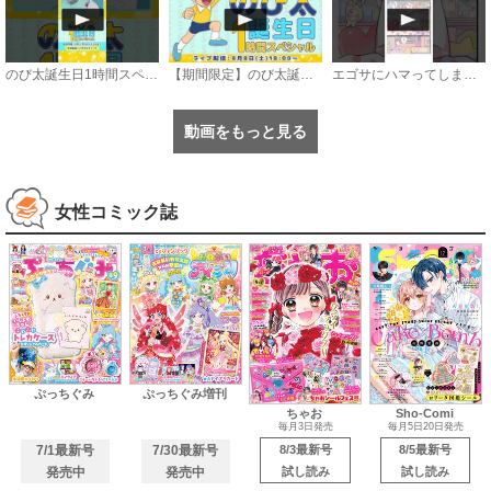
のび太誕生日1時間スペシャル【8月8日〜21日まで公開中】
【期間限定】のび太誕生日1時間スペシャル《ドラえもん公式》
エゴサにハマってしまうアザラシの話 #漫画 #サンデーうぇぶり
動画をもっと見る
女性コミック誌
ぷっちぐみ
ぷっちぐみ増刊
ちゃお
Sho-Comi
毎月3日発売
毎月5日20日発売
7/1最新号
7/30最新号
8/3最新号
8/5最新号
発売中
発売中
試し読み
試し読み