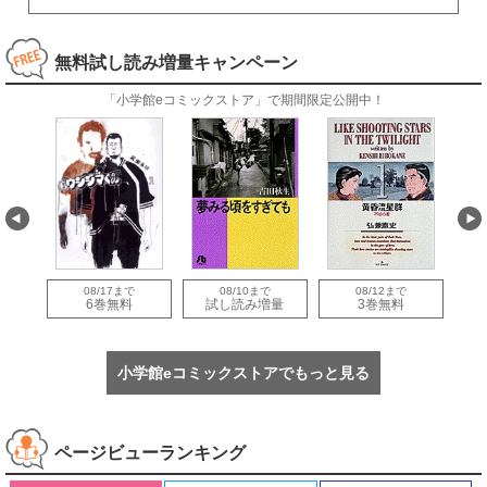
無料試し読み増量キャンペーン
「小学館eコミックストア」で期間限定公開中！
08/17まで
08/10まで
08/12まで
量
6巻無料
試し読み増量
3巻無料
小学館eコミックストアでもっと見る
ページビューランキング