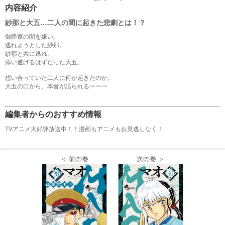
内容紹介
紗那と大五…二人の間に起きた悲劇とは！？
御降家の闇を嫌い、
逃れようとした紗那。
紗那と共に逃れ、
添い遂げるはずだった大五。
想い合っていた二人に何が起きたのか。
大五の口から、本音が語られるーーー
編集者からのおすすめ情報
TVアニメ大好評放送中！！漫画もアニメもお見逃しなく！
次の巻 ＞
＜ 前の巻