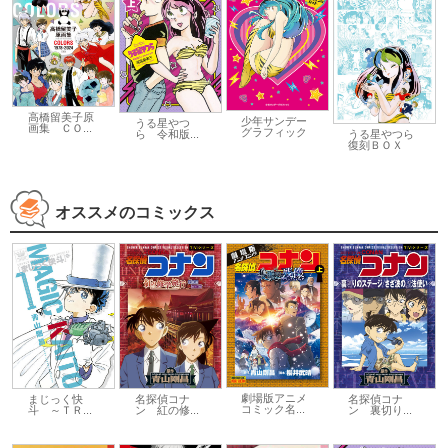
高橋留美子原
少年サンデー
うる星やつ
画集 ＣＯ...
グラフィック
ら 令和版...
うる星やつら
復刻ＢＯＸ
オススメのコミックス
劇場版アニメ
まじっく快
名探偵コナ
名探偵コナ
コミック名...
斗 ～ＴＲ...
ン 紅の修...
ン 裏切り...