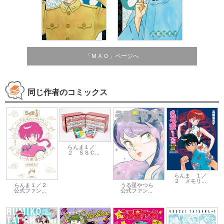
「ＭＡＯ」ページへ
同じ作者のコミックス
らんま１／
２ ＳＳＣ...
らんま １／
２ メモリ...
らんま１／２
うる星やつら
公式ファン...
公式ファン...