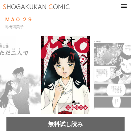
tog
navi
ＭＡＯ ２９
高橋留美子
無料試し読み