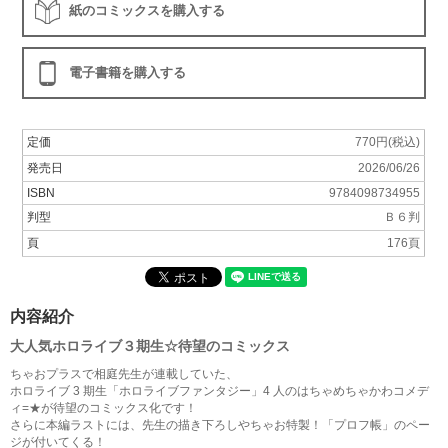
紙のコミックスを購入する
電子書籍を購入する
定価
770円(税込)
発売日
2026/06/26
ISBN
9784098734955
判型
Ｂ６判
頁
176頁
内容紹介
大人気ホロライブ３期生☆待望のコミックス
ちゃおプラスで相庭先生が連載していた、
ホロライブ 3 期生「ホロライブファンタジー」4 人のはちゃめちゃかわコメデ
ィ=★が待望のコミックス化です！
さらに本編ラストには、先生の描き下ろしやちゃお特製！「プロフ帳」のペー
ジが付いてくる！