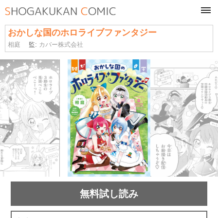
tog
navi
おかしな国のホロライブファンタジー
相庭
監:
カバー株式会社
無料試し読み