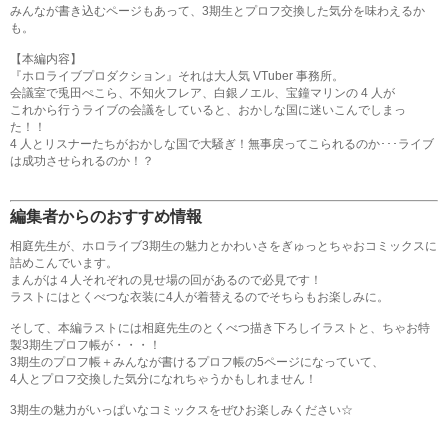
みんなが書き込むページもあって、3期生とプロフ交換した気分を味わえるか
も。
【本編内容】
『ホロライブプロダクション』それは大人気 VTuber 事務所。
会議室で兎田ぺこら、不知火フレア、白銀ノエル、宝鐘マリンの 4 人が
これから行うライブの会議をしていると、おかしな国に迷いこんでしまっ
た！！
4 人とリスナーたちがおかしな国で大騒ぎ！無事戻ってこられるのか･･･ライブ
は成功させられるのか！？
編集者からのおすすめ情報
相庭先生が、ホロライブ3期生の魅力とかわいさをぎゅっとちゃおコミックスに
詰めこんでいます。
まんがは４人それぞれの見せ場の回があるので必見です！
ラストにはとくべつな衣装に4人が着替えるのでそちらもお楽しみに。
そして、本編ラストには相庭先生のとくべつ描き下ろしイラストと、ちゃお特
製3期生プロフ帳が・・・！
3期生のプロフ帳＋みんなが書けるプロフ帳の5ページになっていて、
4人とプロフ交換した気分になれちゃうかもしれません！
3期生の魅力がいっぱいなコミックスをぜひお楽しみください☆