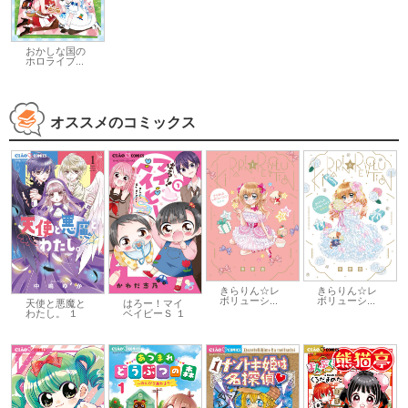
おかしな国の
ホロライブ...
オススメのコミックス
きらりん☆レ
きらりん☆レ
ボリューシ...
ボリューシ...
天使と悪魔と
はろー！マイ
わたし。 １
ベイビーＳ １