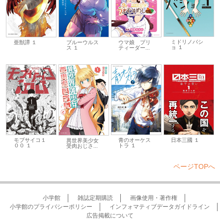
ミドリノバシ
亜獣譚 １
ブルーウルス
ウマ娘 プリ
ョ １
ス １
ティーダー...
モブサイコ１
青のオーケス
日本三國 １
異世界美少女
００ １
トラ １
受肉おじさ...
ページTOPへ
小学館
雑誌定期購読
画像使用・著作権
小学館のプライバシーポリシー
インフォマティブデータガイドライン
広告掲載について