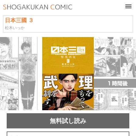
tog
navi
日本三國 ３
松木いっか
無料試し読み