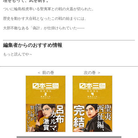
理をもって、武を制す。
ついに輪島桜虎率いる聖夷軍との戦の火蓋が切られた。
歴史を動かす大合戦となったこの戦の始まりには、
大胆不敵なある「偽計」が仕掛けられていた――
編集者からのおすすめ情報
もっと読んでや～
＜ 前の巻
次の巻 ＞