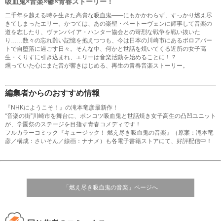
吸血鬼×音楽×鬱×青春ストーリー！
二千年を越える時を生きた高貴な吸血鬼――にもかかわらず、すっかり燃え尽
きてしまったエリー。かつては、あの楽聖・ベートーヴェンに師事して音楽の
道を志したり、ヴァンパイア・ハンター協会との苛烈な戦争を戦い抜いた
り……数々の忘れ難い記憶を抱えつつも、今は日本の川崎市にあるボロアパー
トで自堕落に過ごす日々。そんな中、何かと世話を焼いてくる近所の女子高
生・くりすに引き込まれ、エリーは音楽活動を始めることに！？
燻っていた心にまた音が響きはじめる、再生の青春音楽ストーリー。
編集者からのおすすめ情報
『NHKにようこそ！』の滝本竜彦最新作！
“音楽の街”川崎市を舞台に、ポンコツ吸血鬼と世話焼き女子高生の凸凹ユニット
が、学園祭のステージを目指す青春コメディです！
フルカラーコミック『キュージック！ 燃え尽き吸血鬼の音楽』（原案：滝本竜
彦／構成：さいそん／線画：ナナメ）も各電子書籍ストアにて、好評配信中！
「燃え尽き吸血鬼の音楽」ページへ