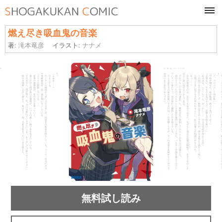
tog
navi
燃え尽き吸血鬼の音楽
著:
滝本竜彦
イラスト:
ナナメ
無料試し読み