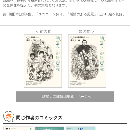
短編を、原初から最新作にわたり集大成、単行本未収録もふくめて編年体でそ
の全体像を捉えた、初の集成となります。
第3回配本は第4集。「ユニコーン狩り」「感情のある風景」ほか13編を収録。
＜ 前の巻
次の巻 ＞
「諸星大二郎短編集成」ページへ
同じ作者のコミックス