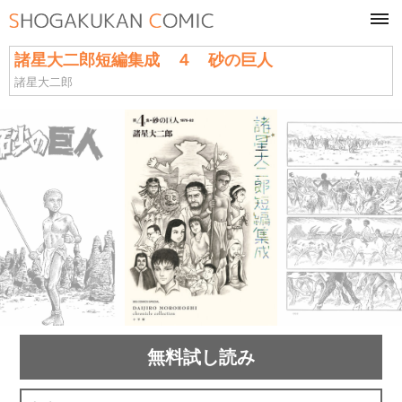
tog
navi
諸星大二郎短編集成 ４ 砂の巨人
諸星大二郎
無料試し読み