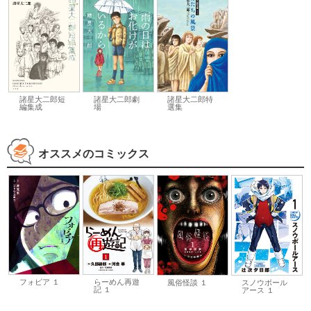
諸星大二郎短
諸星大二郎特
諸星大二郎劇
編集成
選集
場
オススメのコミックス
フォビア １
らーめん再遊
風俗怪談 １
スノウボール
記 １
アース １