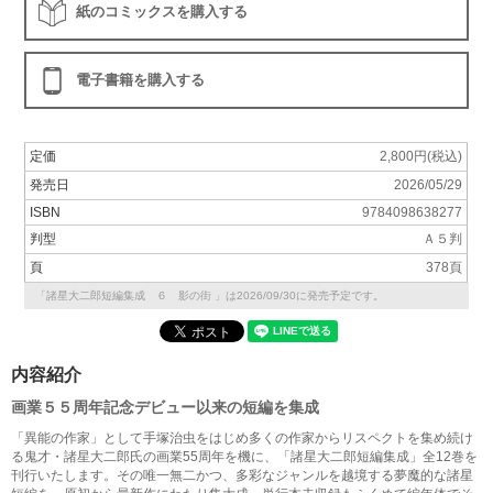
紙のコミックスを購入する
電子書籍を購入する
定価
2,800円(税込)
発売日
2026/05/29
ISBN
9784098638277
判型
Ａ５判
頁
378頁
「諸星大二郎短編集成 ６ 影の街 」は2026/09/30に発売予定です。
内容紹介
画業５５周年記念デビュー以来の短編を集成
「異能の作家」として手塚治虫をはじめ多くの作家からリスペクトを集め続け
る鬼才・諸星大二郎氏の画業55周年を機に、「諸星大二郎短編集成」全12巻を
刊行いたします。その唯一無二かつ、多彩なジャンルを越境する夢魔的な諸星