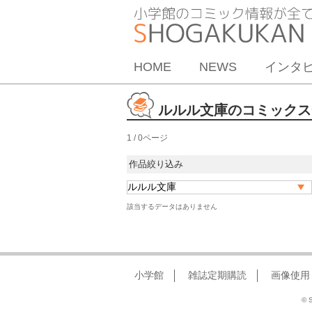
HOME
NEWS
インタ
ルルル文庫のコミックス
1 / 0ページ
作品絞り込み
該当するデータはありません
小学館
雑誌定期購読
画像使用
© S