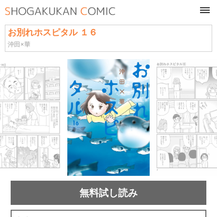
tog
navi
お別れホスピタル １６
沖田×華
無料試し読み