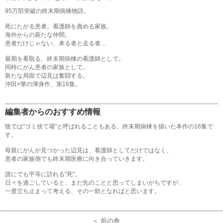
95万部突破の終末期病棟物語。
死にたがる患者。看護師を責める家族。
海外からの新たな仲間。
患者だけじゃない、来る者と去る者…
最期を看取る、終末期病棟の看護師として。
同時にがん患者の家族として。
新たな局面で辺見は奮闘する。
沖田×華の渾身作、第16集。
編集者からのおすすめ情報
陰では"ゴミ捨て場"と呼ばれることもある、終末期病棟を描いた本作の16集で
す。
母親にがんが見つかった辺見は、看護師としてだけではなく、
患者の家族側でも終末期医療に向き合っていきます。
誰にでも平等に訪れる"死"。
日々を過ごしていると、まだ先のことと思ってしまいがちですが、
一度立ち止まって考える、その一助となればと思います。
＜ 前の巻