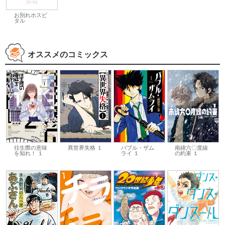
お別れホスピ
タル
オススメのコミックス
往生際の意味
異世界失格 １
バブル・ザム
南緯六〇度線
を知れ！ １
ライ １
の約束 １