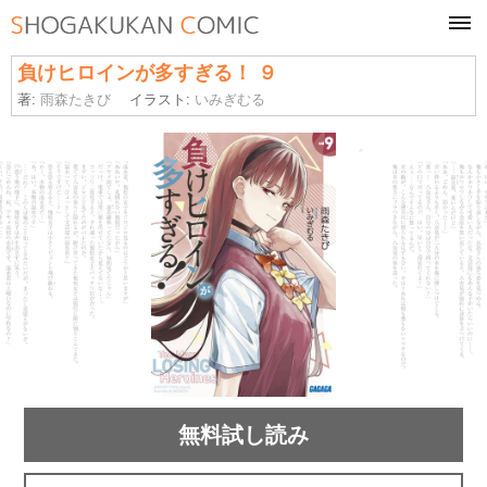
tog
navi
負けヒロインが多すぎる！ ９
著:
雨森たきび
イラスト:
いみぎむる
無料試し読み