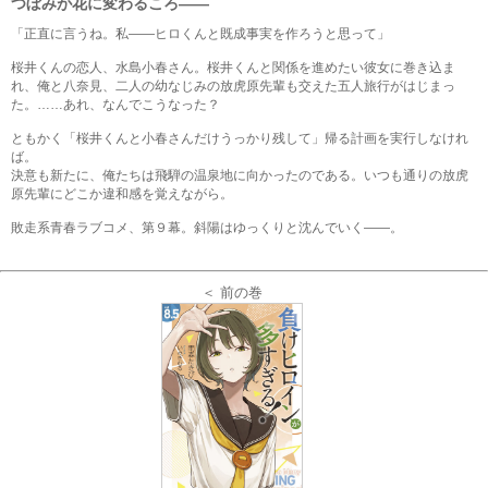
つぼみが花に変わるころ――
「正直に言うね。私――ヒロくんと既成事実を作ろうと思って」
桜井くんの恋人、水島小春さん。桜井くんと関係を進めたい彼女に巻き込ま
れ、俺と八奈見、二人の幼なじみの放虎原先輩も交えた五人旅行がはじまっ
た。……あれ、なんでこうなった？
ともかく「桜井くんと小春さんだけうっかり残して」帰る計画を実行しなけれ
ば。
決意も新たに、俺たちは飛騨の温泉地に向かったのである。いつも通りの放虎
原先輩にどこか違和感を覚えながら。
敗走系青春ラブコメ、第９幕。斜陽はゆっくりと沈んでいく――。
＜ 前の巻