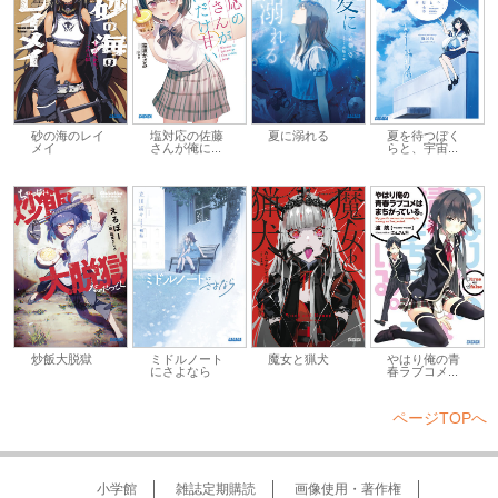
砂の海のレイ
塩対応の佐藤
夏に溺れる
夏を待つぼく
メイ
さんが俺に...
らと、宇宙...
炒飯大脱獄
ミドルノート
魔女と猟犬
やはり俺の青
にさよなら
春ラブコメ...
ページTOPへ
小学館
雑誌定期購読
画像使用・著作権