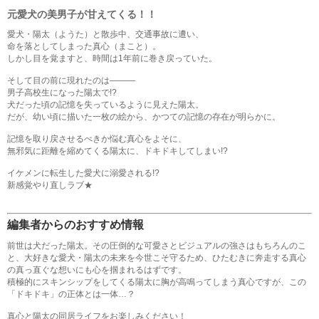
元愛犬の美男子が甘えてくる！！
愛犬・陽太（ようた）と散歩中、交通事故に遭い、
命を落としてしまった真心（まこと）。
しかし目を覚ますと、時間は1年前に巻き戻っていた。
そして目の前に現れたのは―――
男子高校生になった陽太で!?
犬だった頃の記憶を失っているように見えた陽太。
だが、幼い頃に描いた一枚の絵から、かつての記憶の存在が明らかに。
記憶を取り戻させるべきか悩む真心をよそに、
無邪気に距離を縮めてくる陽太に、ドキドキしてしまい!?
イケメンに転生した愛犬に溺愛される!?
新感覚やり直しラブ★
編集者からのおすすめ情報
前世は犬だった陽太。その圧倒的な可愛さとビジュアルの強さはもちろんのこ
と、大好きな愛犬・陽太の未来を今世こそ守るため、ひたむきに奔走する真心
の真っ直ぐな想いにも心を掴まれるはずです。
積極的にスキンシップをしてくる陽太に胸が高鳴ってしまう真心ですが、この
「ドキドキ」の正体とは一体…？
真心と陽太の同居ライフをお楽しみください！