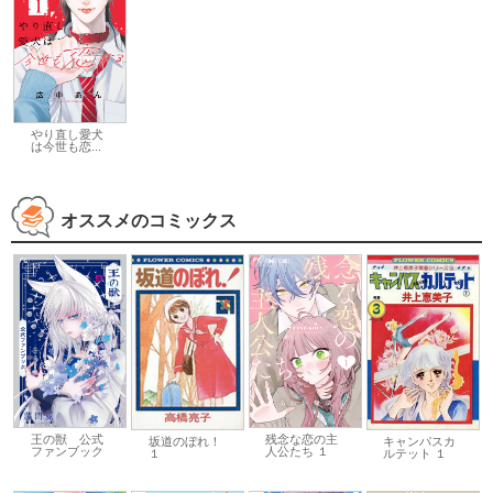
やり直し愛犬
は今世も恋...
オススメのコミックス
王の獣 公式
残念な恋の主
キャンパスカ
坂道のぼれ！
ファンブック
人公たち １
ルテット １
１