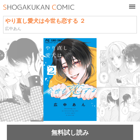
tog
navi
やり直し愛犬は今世も恋する ２
広中あん
無料試し読み