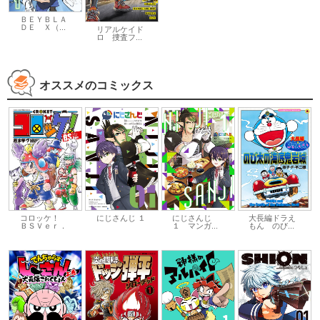
ＢＥＹＢＬＡ
ＤＥ Ｘ（...
リアルケイド
ロ 捜査フ...
オススメのコミックス
大長編ドラえ
コロッケ！
にじさんじ １
にじさんじ
もん のび...
ＢＳＶｅｒ．
１ マンガ...