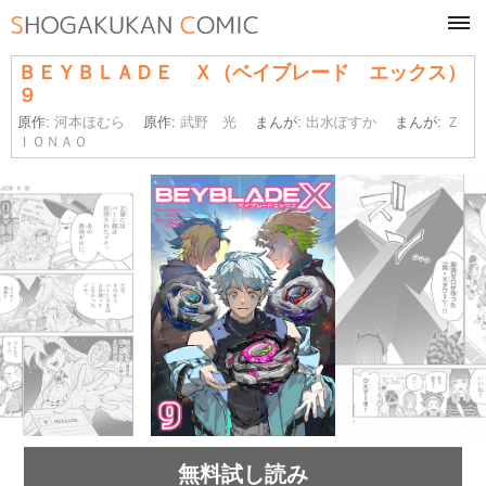
tog
navi
ＢＥＹＢＬＡＤＥ Ｘ（ベイブレード エックス）
９
原作:
河本ほむら
原作:
武野 光
まんが:
出水ぽすか
まんが:
Ｚ
ＩＯＮＡＯ
無料試し読み