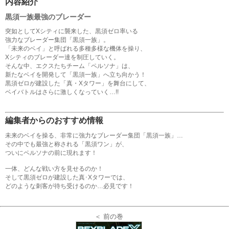
内容紹介
黒須一族最強のブレーダー
突如としてXシティに襲来した、黒須ゼロ率いる
強力なブレーダー集団「黒須一族」。
「未来のベイ」と呼ばれる多種多様な機体を操り、
Xシティのブレーダー達を制圧していく。
そんな中、エクスたちチーム「ペルソナ」は、
新たなベイを開発して「黒須一族」へ立ち向かう！
黒須ゼロが建設した「真・Xタワー」を舞台にして、
ベイバトルはさらに激しくなっていく…!!
編集者からのおすすめ情報
未来のベイを操る、非常に強力なブレーダー集団「黒須一族」…
その中でも最強と称される「黒須ワン」が、
ついにペルソナの前に現れます！
一体、どんな戦い方を見せるのか！
そして黒須ゼロが建設した真･Xタワーでは、
どのような刺客が待ち受けるのか…必見です！
＜ 前の巻