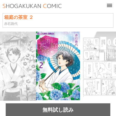
tog
navi
箱庭の茶室 ２
赤石路代
無料試し読み