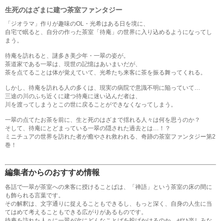
生死のはざまに建つ茶室ファンタジー
「ジオラマ」作りが趣味のOL・光希はある日を境に、
自宅で眠ると、自分の作った茶室「待庵」の世界に入り込めるようになってし
まう。
待庵を訪れると、謎多き美少年・一翠の姿が。
茶道家である一翠は、現世の記憶はあいまいだが、
茶を点てることは体が覚えていて、光希たち来客に茶を振る舞ってくれる。
しかし、待庵を訪れる人の多くは、現実の病院で意識不明に陥っていて…
三途の川のふち近くに建つ待庵に迷い込んだ者は、
川を渡ってしまうとこの世に戻ることができなくなってしまう。
一翠の点てたお茶を前に、生と死のはざまで揺れる人々は何を思うのか？
そして、待庵にとどまっている一翠の隠された過去とは…！？
ミニチュアの世界を訪れた者が癒やされ救われる、奇跡の茶室ファンタジー第2
巻！
編集者からのおすすめ情報
各話で一翠が茶室への来客に授けることばは、「禅語」という茶室の床の間に
も飾られる言葉です。
その解釈は、文字通りに捉えることもできるし、もっと深く、自身の人生に当
てはめて考えることもできる広がりがあるものです。
待庵を訪れた人々に一翠が次にどんなことばを投げかけるのか、ぜひ楽しみな