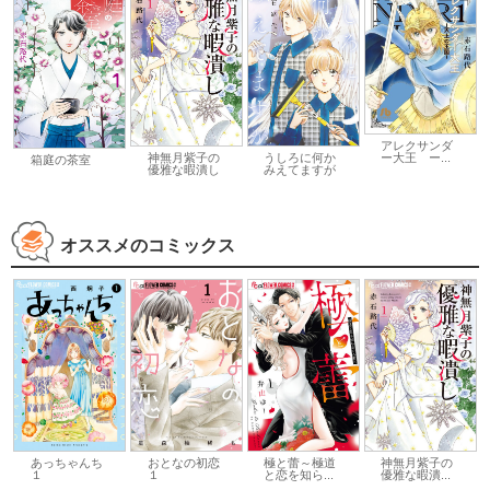
アレクサンダ
神無月紫子の
うしろに何か
ー大王 ー...
箱庭の茶室
優雅な暇潰し
みえてますが
オススメのコミックス
あっちゃんち
おとなの初恋
極と蕾～極道
神無月紫子の
１
１
と恋を知ら...
優雅な暇潰...