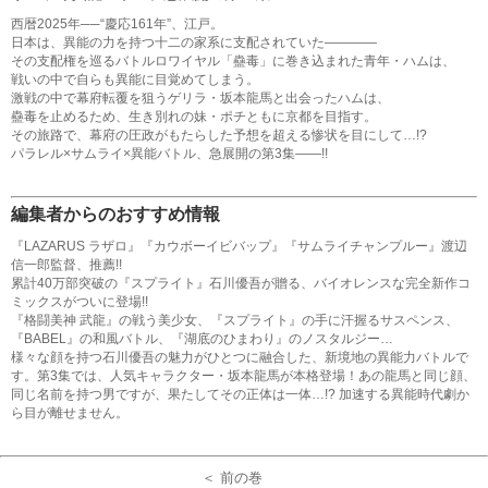
西暦2025年──“慶応161年”、江戸。
日本は、異能の力を持つ十二の家系に支配されていた――――
その支配権を巡るバトルロワイヤル「蠱毒」に巻き込まれた青年・ハムは、
戦いの中で自らも異能に目覚めてしまう。
激戦の中で幕府転覆を狙うゲリラ・坂本龍馬と出会ったハムは、
蠱毒を止めるため、生き別れの妹・ポチともに京都を目指す。
その旅路で、幕府の圧政がもたらした予想を超える惨状を目にして…!?
パラレル×サムライ×異能バトル、急展開の第3集――!!
編集者からのおすすめ情報
『LAZARUS ラザロ』『カウボーイビバップ』『サムライチャンプルー』渡辺
信一郎監督、推薦!!
累計40万部突破の『スプライト』石川優吾が贈る、バイオレンスな完全新作コ
ミックスがついに登場!!
『格闘美神 武龍』の戦う美少女、『スプライト』の手に汗握るサスペンス、
『BABEL』の和風バトル、『湖底のひまわり』のノスタルジー…
様々な顔を持つ石川優吾の魅力がひとつに融合した、新境地の異能力バトルで
す。第3集では、人気キャラクター・坂本龍馬が本格登場！あの龍馬と同じ顔、
同じ名前を持つ男ですが、果たしてその正体は一体…!? 加速する異能時代劇か
ら目が離せません。
＜ 前の巻