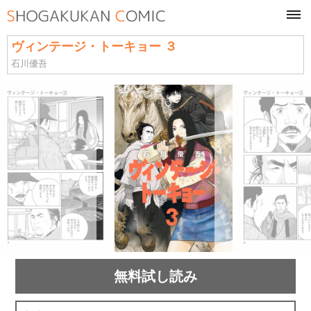
tog
navi
ヴィンテージ・トーキョー ３
石川優吾
無料試し読み