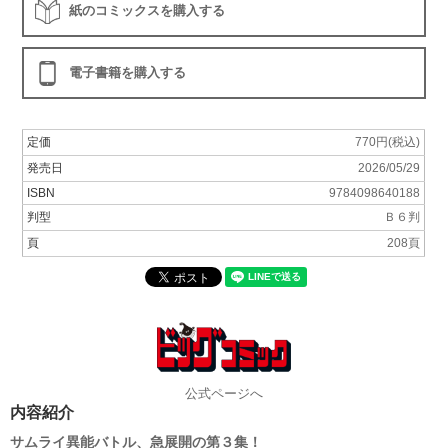
紙のコミックスを購入する
電子書籍を購入する
定価
770円(税込)
発売日
2026/05/29
ISBN
9784098640188
判型
Ｂ６判
頁
208頁
公式ページへ
内容紹介
サムライ異能バトル、急展開の第３集！