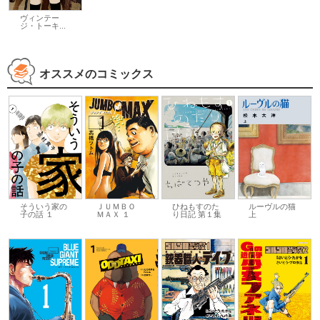
ヴィンテー
ジ・トーキ...
オススメのコミックス
そういう家の
ＪＵＭＢＯ
ひねもすのた
ルーヴルの猫
子の話 １
ＭＡＸ １
り日記 第１集
上