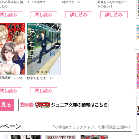
殿下の薬湯妃～初
緋のつがい５
１００億婚２
素直じゃないのはハー
との...
トのせい３
試し読み
試し読み
試し読み
試し読み
極道調教中につき
数字であそぼ。１６
試し読み
試し読み
と見る
ンペーン
「小学館eコミックストア」で期間限定公開中！