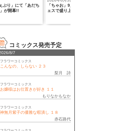
日
2026年7月30日
202
月号のちゃおシールフ
リリー・フランキー氏推薦!!『黄昏
「青
がっちゃおう！
流星群』ついに単行本80集!!
ホラ
コミックス発売予定
2026/8/7
フラワーコミックス
こんなの、しらない ２３
梨月 詩
フラワーコミックス
お嬢様はお仕置きが好き １１
もりなかもなか
フラワーコミックス
神無月紫子の優雅な暇潰し １８
赤石路代
フラワーコミックス