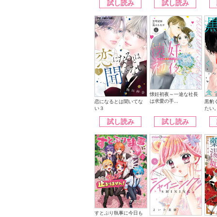
試し読み
試し読み
懐妊初夜～一途な社長
は求愛の手...
恋になるとは聞いてな
黒豹
い３
たい
試し読み
試し読み
すとぷり執事に今日も