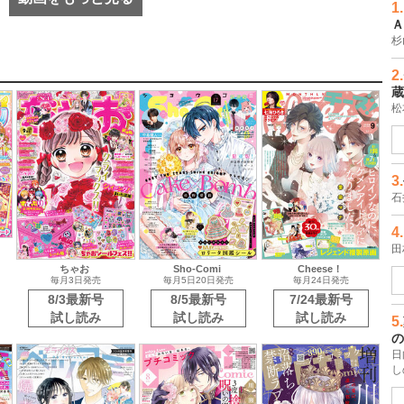
2.
蔵
松
3.
石
4.
田
5.
ちゃお
Sho-Comi
Cheese！
の
毎月3日発売
毎月5日20日発売
毎月24日発売
日
8/3最新号
8/5最新号
7/24最新号
し
試し読み
試し読み
試し読み