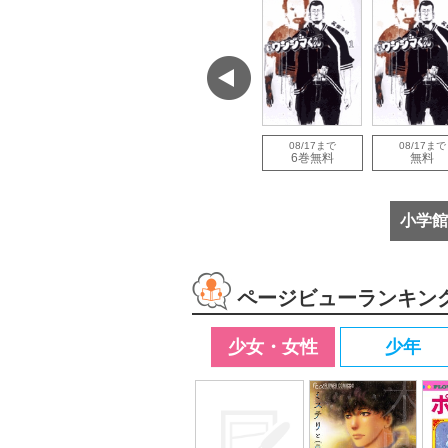
で
08/12まで
08/06まで
08/17まで
08/17まで
増量
試し読み増量
試し読み増量
6巻無料
無料
小学館
ページビューランキン
少女・女性
少年