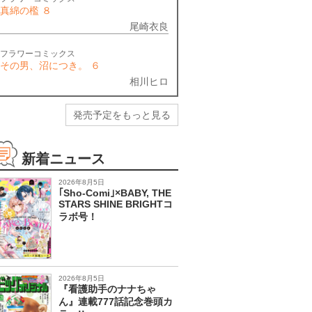
真綿の檻 ８
尾崎衣良
フラワーコミックス
その男、沼につき。 ６
相川ヒロ
発売予定をもっと見る
新着ニュース
2026年8月5日
｢Sho-Comi｣×BABY, THE
STARS SHINE BRIGHTコ
ラボ号！
2026年8月5日
『看護助手のナナちゃ
ん』連載777話記念巻頭カ