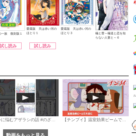
愛蔵版 天は赤い河の
愛蔵版 天は赤い河の
ほとり１
ほとり３
極と蕾～極道と恋を知
の一族 復刻版１
らない人妻と～６
試し読み
試し読み
1.
加齢に悩むアザラシの話 #のざらしちゃん #漫画 #サンデーうぇぶり
【チンプイ】温室効果ビームで大切に《公式》
Ａ
杉
動画をもっと見る