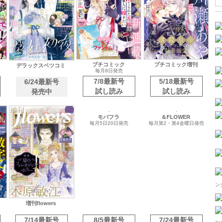
プチコミック
プチコミック増刊
デラックスベツコミ
毎月8日発売
7/8最新号
5/18最新号
6/24最新号
試し読み
試し読み
発売中
増刊flowers
モバフラ
＆FLOWER
毎月5日20日発売
毎月第2・第4金曜日発売