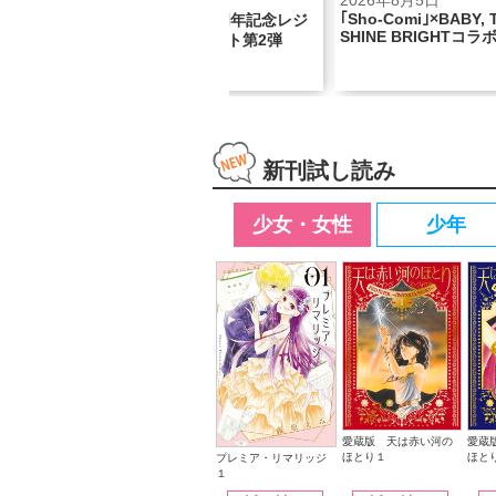
2026年8月5日
2026年8月5日
｢Sho-Comi｣×BABY, THE STARS
念レジ
『看護助手のナナちゃ
SHINE BRIGHTコラボ号！
弾
話記念巻頭カラー!!
新刊試し読み
少女・女性
少年
愛蔵版 天は赤い河の
愛蔵
ほとり１
ほと
プレミア・リマリッジ
１