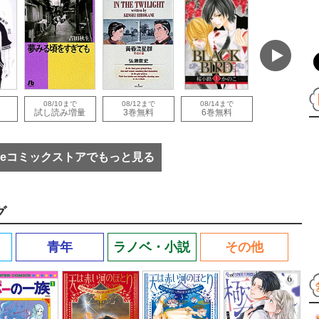
08/10まで
08/12まで
08/14まで
08/10まで
試し読み増量
3巻無料
6巻無料
3巻無料
eコミックストアでもっと見る
グ
青年
ラノベ・小説
その他