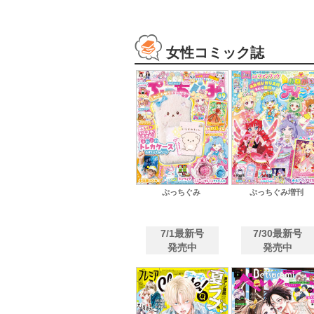
女性コミック誌
ぷっちぐみ
ぷっちぐみ増刊
7/1最新号
7/30最新号
発売中
発売中