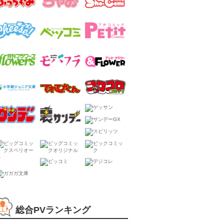
総合PVランキング
Ｂｉｔｅ Ｍａｋｅｒ
Ｋ ６
山美和子