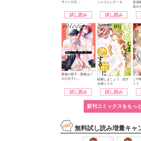
キュンが止...
シャイニング！９
皇弟
恋の人
試し読み
試し読み
夜伽の双子－贄姫は二
人の王子に...
この
結婚しましょう、恋す
１１
る前に１０
試し読み
試し読み
新刊コミックスをもっ
無料試し読み増量キャ