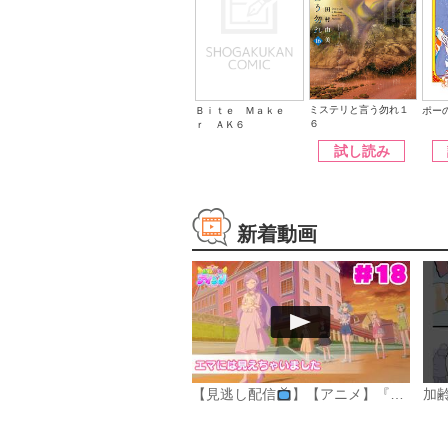
ミステリと言う勿れ１
ポー
Ｂｉｔｅ Ｍａｋｅ
６
ｒ ＡＫ６
試し読み
新着動画
【見逃し配信
】【アニメ】『おねがいアイプリ』第１８話：エマには見えちゃいました