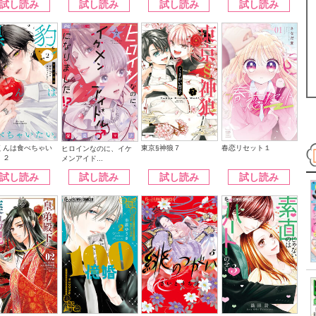
試し読み
試し読み
試し読み
試し読み
くんは食べちゃい
東京§神狼７
春恋リセット１
ヒロインなのに、イケ
。２
メンアイド...
試し読み
試し読み
試し読み
試し読み