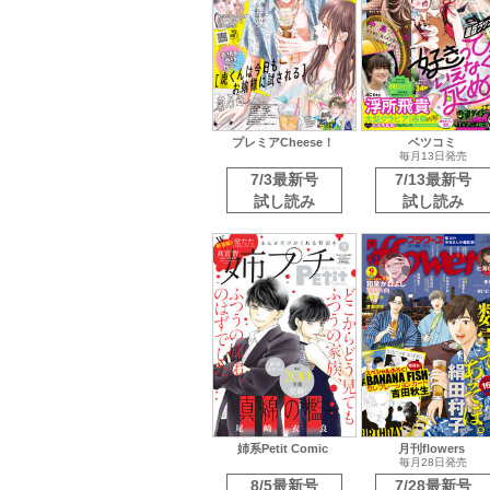
プレミアCheese！
ベツコミ
毎月13日発売
7/3最新号
7/13最新号
試し読み
試し読み
姉系Petit Comic
月刊flowers
毎月28日発売