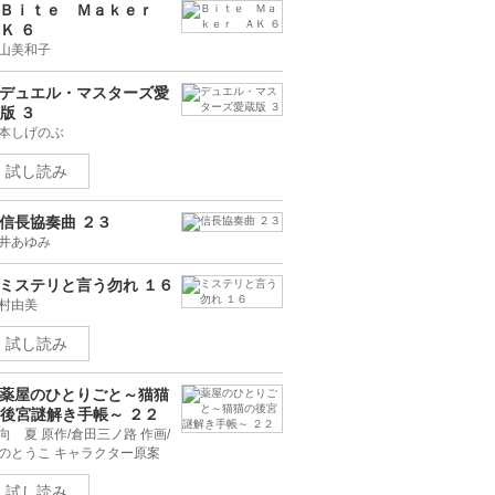
デュエル・マスターズ愛
版 ３
本しげのぶ
試し読み
信長協奏曲 ２３
井あゆみ
ミステリと言う勿れ １６
村由美
試し読み
薬屋のひとりごと～猫猫
後宮謎解き手帳～ ２２
向 夏 原作/倉田三ノ路 作画/
のとうこ キャラクター原案
試し読み