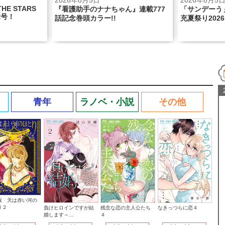
2026年8月5日
2026年8月3
ん』連載777
「サンデーうぇぶり」にて「あだち
「ちゃお」9
充夏祭り2026」が開幕!!
ェスで盛り上
青年
ラノベ・小説
その他
版 天は赤い河の
り２
なきっつらに恋４
負けヒロインですが結
残念な恋の主人公たち
婚します～...
４