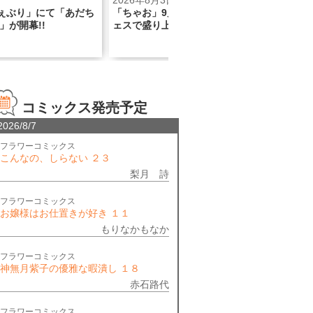
日
2026年7月30日
202
月号のちゃおシールフ
リリー・フランキー氏推薦!!『黄昏
「青
がっちゃおう！
流星群』ついに単行本80集!!
ホラ
コミックス発売予定
2026/8/7
フラワーコミックス
こんなの、しらない ２３
梨月 詩
フラワーコミックス
お嬢様はお仕置きが好き １１
もりなかもなか
フラワーコミックス
神無月紫子の優雅な暇潰し １８
赤石路代
フラワーコミックス