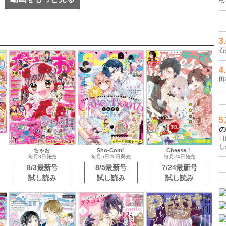
杉
2.
蔵
松
3.
石
4.
田
ちゃお
Sho-Comi
Cheese！
毎月3日発売
毎月5日20日発売
毎月24日発売
5.
8/3最新号
8/5最新号
7/24最新号
の
試し読み
試し読み
試し読み
日
し