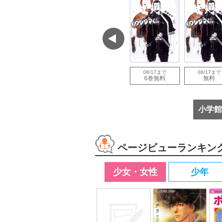
で
08/12まで
08/06まで
08/17まで
08/17まで
増量
試し読み増量
試し読み増量
6巻無料
無料
小学館
ページビューランキン
少女・女性
少年