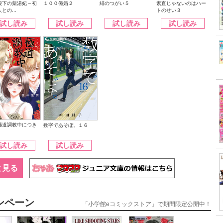
殿下の薬湯妃～初
緋のつがい５
１００億婚２
素直じゃないのはハー
との...
トのせい３
試し読み
試し読み
試し読み
試し読み
極道調教中につき
数字であそぼ。１６
試し読み
試し読み
と見る
ンペーン
「小学館eコミックストア」で期間限定公開中！