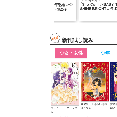
2026年8月5日
2026年8月5日
｢Sho-Comi｣×BABY, THE STARS
念レジ
『看護助手のナナちゃ
SHINE BRIGHTコラボ号！
弾
話記念巻頭カラー!!
新刊試し読み
少女・女性
少年
愛蔵版 天は赤い河の
愛蔵
ほとり１
ほと
プレミア・リマリッジ
１