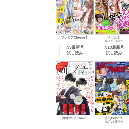
プレミアCheese！
ベツコミ
毎月13日発売
7/3最新号
7/13最新号
試し読み
試し読み
姉系Petit Comic
月刊flowers
毎月28日発売