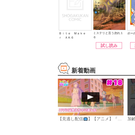
ミステリと言う勿れ１
ポー
Ｂｉｔｅ Ｍａｋｅ
６
ｒ ＡＫ６
試し読み
新着動画
【見逃し配信
】【アニメ】『おねがいアイプリ』第１８話：エマには見えちゃいました