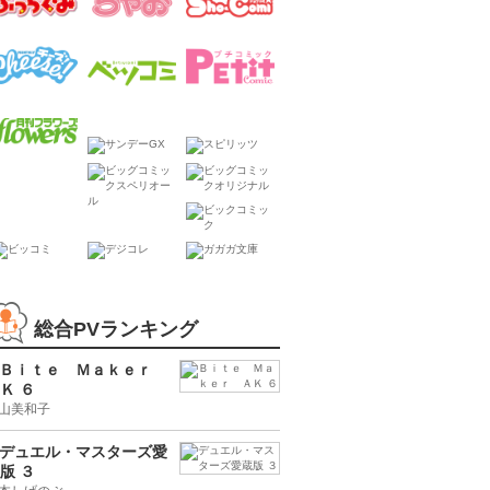
総合PVランキング
Ｂｉｔｅ Ｍａｋｅｒ
Ｋ ６