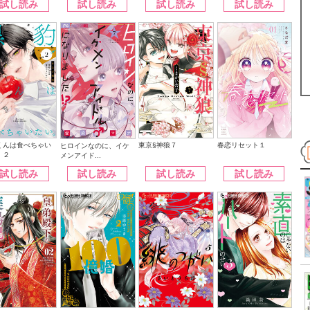
試し読み
試し読み
試し読み
試し読み
くんは食べちゃい
東京§神狼７
春恋リセット１
ヒロインなのに、イケ
。２
メンアイド...
試し読み
試し読み
試し読み
試し読み