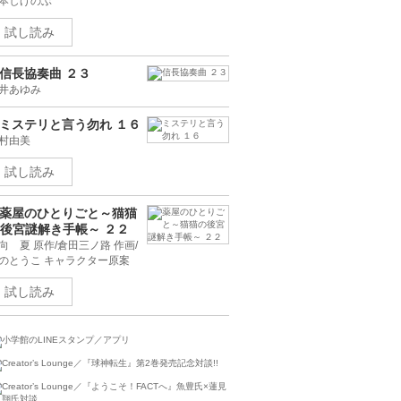
山美和子
デュエル・マスターズ愛
版 ３
本しげのぶ
試し読み
信長協奏曲 ２３
井あゆみ
ミステリと言う勿れ １６
村由美
試し読み
薬屋のひとりごと～猫猫
後宮謎解き手帳～ ２２
向 夏 原作/倉田三ノ路 作画/
のとうこ キャラクター原案
試し読み