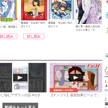
愛蔵版 天は赤い河の
愛蔵版 天は赤い河の
ほとり１
ほとり３
極と蕾～極道と恋を知
の一族 復刻版１
らない人妻と～６
試し読み
試し読み
加齢に悩むアザラシの話 #のざらしちゃん #漫画 #サンデーうぇぶり
【チンプイ】温室効果ビームで大切に《公式》
1.
Ａ
動画をもっと見る