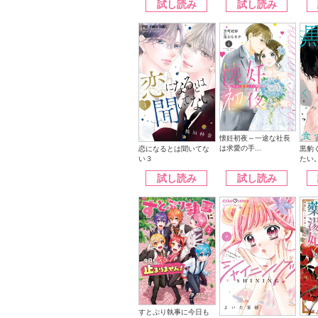
試し読み
試し読み
懐妊初夜～一途な社長
は求愛の手...
恋になるとは聞いてな
黒豹
い３
たい
試し読み
試し読み
すとぷり執事に今日も