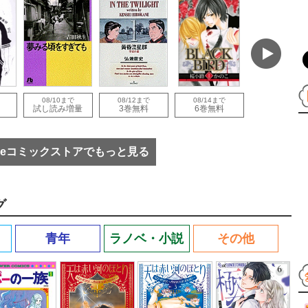
08/10まで
08/12まで
08/14まで
08/10まで
試し読み増量
3巻無料
6巻無料
3巻無料
eコミックストアでもっと見る
グ
青年
ラノベ・小説
その他