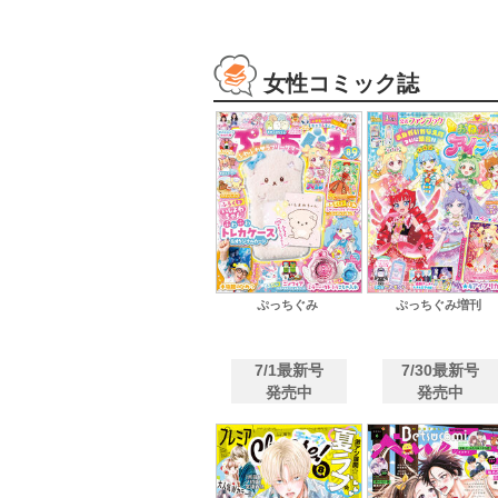
女性コミック誌
ぷっちぐみ
ぷっちぐみ増刊
7/1最新号
7/30最新号
発売中
発売中