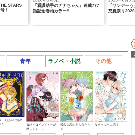
2026年8月5日
2026年8月3
ん』連載777
「サンデーうぇぶり」にて「あだち
「ちゃお」9
充夏祭り2026」が開幕!!
ェスで盛り上
青年
ラノベ・小説
その他
版 天は赤い河の
り２
なきっつらに恋４
負けヒロインですが結
残念な恋の主人公たち
婚します～...
４