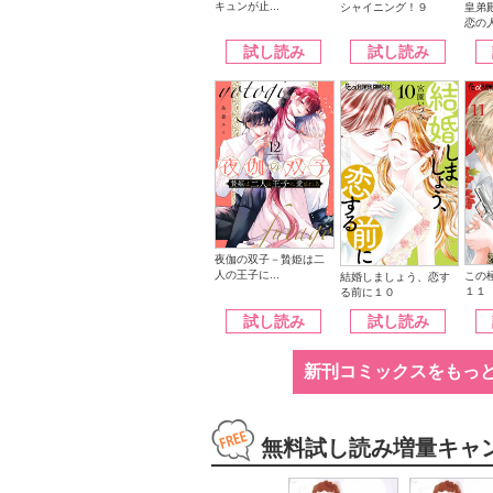
キュンが止...
シャイニング！９
皇弟
恋の人
試し読み
試し読み
夜伽の双子－贄姫は二
人の王子に...
この
結婚しましょう、恋す
１１
る前に１０
試し読み
試し読み
新刊コミックスをもっ
無料試し読み増量キャ