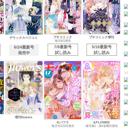
プチコミック
プチコミック増刊
デラックスベツコミ
毎月8日発売
7/8最新号
5/18最新号
6/24最新号
試し読み
試し読み
発売中
増刊flowers
モバフラ
＆FLOWER
毎月5日20日発売
毎月第2・第4金曜日発売