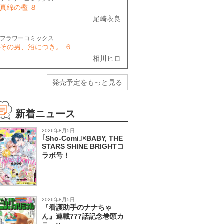
真綿の檻 ８
尾崎衣良
フラワーコミックス
その男、沼につき。 ６
相川ヒロ
発売予定をもっと見る
新着ニュース
2026年8月5日
｢Sho-Comi｣×BABY, THE
STARS SHINE BRIGHTコ
ラボ号！
2026年8月5日
『看護助手のナナちゃ
ん』連載777話記念巻頭カ