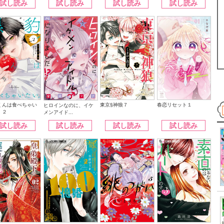
試し読み
試し読み
試し読み
試し読み
くんは食べちゃい
東京§神狼７
春恋リセット１
ヒロインなのに、イケ
。２
メンアイド...
試し読み
試し読み
試し読み
試し読み