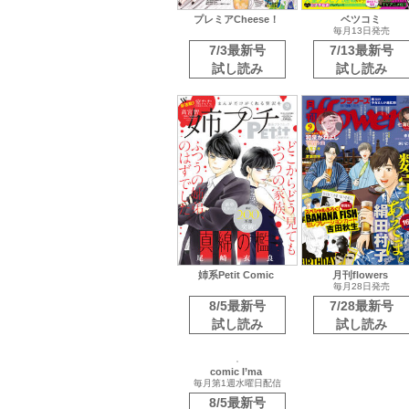
プレミアCheese！
ベツコミ
毎月13日発売
7/3最新号
7/13最新号
試し読み
試し読み
姉系Petit Comic
月刊flowers
毎月28日発売
8/5最新号
7/28最新号