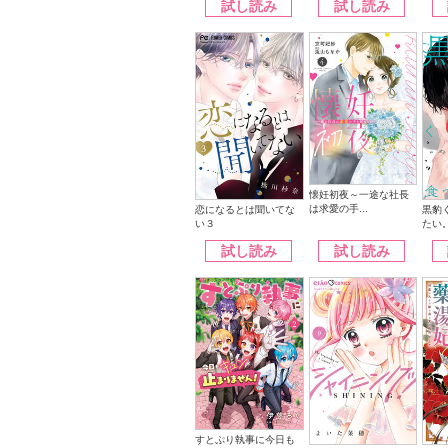
試し読み
試し読み
懐妊初夜～一途な社長
は求愛の手...
恋になるとは聞いてな
黒豹
い３
たい
試し読み
試し読み
すとぷり執事に今日も