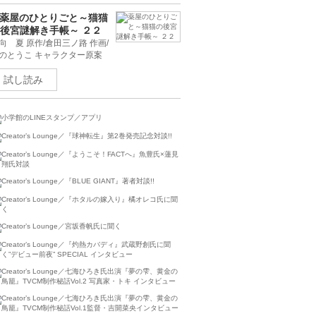
試し読み
薬屋のひとりごと～猫猫
後宮謎解き手帳～ ２２
向 夏 原作/倉田三ノ路 作画/
のとうこ キャラクター原案
試し読み