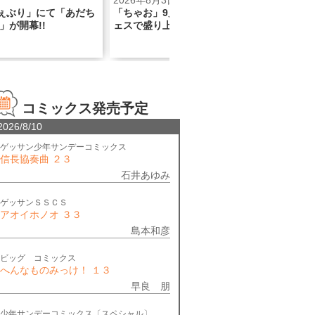
日
2026年8月3日
202
ぇぶり」にて「あだち
「ちゃお」9月号のちゃおシールフ
リリ
」が開幕!!
ェスで盛り上がっちゃおう！
流星群
コミックス発売予定
2026/8/10
ゲッサン少年サンデーコミックス
信長協奏曲 ２３
石井あゆみ
ゲッサンＳＳＣＳ
アオイホノオ ３３
島本和彦
ビッグ コミックス
へんなものみっけ！ １３
早良 朋
少年サンデーコミックス〔スペシャル〕