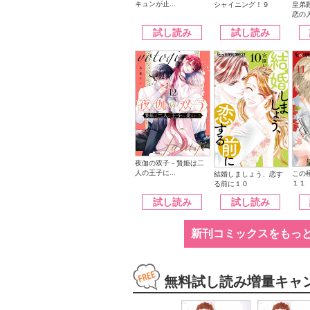
キュンが止...
シャイニング！９
皇弟
恋の人
試し読み
試し読み
夜伽の双子－贄姫は二
人の王子に...
この
結婚しましょう、恋す
１１
る前に１０
試し読み
試し読み
新刊コミックスをもっ
無料試し読み増量キャ