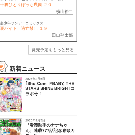
十勝ひとりぼっち農園 ２０
横山裕二
裏少年サンデーコミックス
裏バイト：逃亡禁止 １９
田口翔太郎
発売予定をもっと見る
新着ニュース
2026年8月5日
｢Sho-Comi｣×BABY, THE
STARS SHINE BRIGHTコ
ラボ号！
2026年8月5日
『看護助手のナナちゃ
ん』連載777話記念巻頭カ