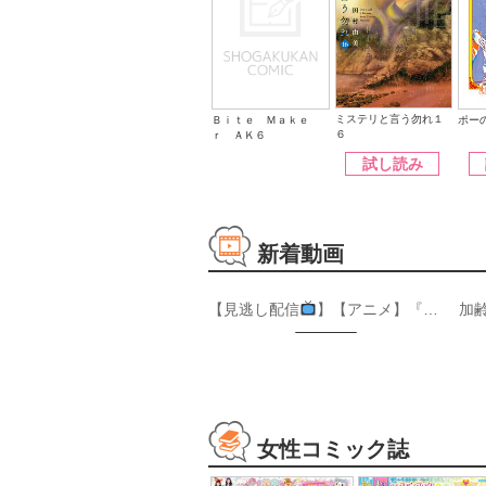
ミステリと言う勿れ１
ポー
Ｂｉｔｅ Ｍａｋｅ
６
ｒ ＡＫ６
試し読み
新着動画
【見逃し配信
】【アニメ】『おねがいアイプリ』第１８話：エマには見えちゃいました