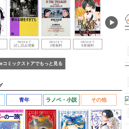
08/10まで
08/12まで
08/14まで
08/10まで
試し読み増量
3巻無料
6巻無料
3巻無料
eコミックストアでもっと見る
グ
青年
ラノベ・小説
その他