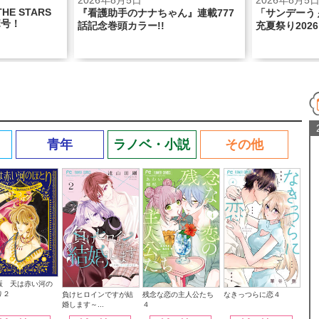
2026年8月5日
2026年8月5
THE STARS
『看護助手のナナちゃん』連載777
「サンデーう
ボ号！
話記念巻頭カラー!!
充夏祭り2026
青年
ラノベ・小説
その他
版 天は赤い河の
り２
なきっつらに恋４
負けヒロインですが結
残念な恋の主人公たち
婚します～...
４