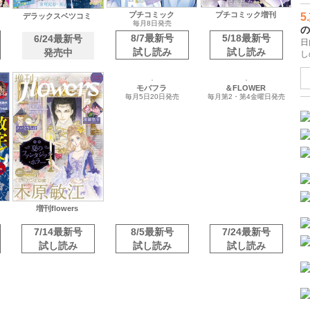
5.
の
日
し
プチコミック
プチコミック増刊
デラックスベツコミ
毎月8日発売
8/7最新号
5/18最新号
6/24最新号
試し読み
試し読み
発売中
モバフラ
＆FLOWER
毎月5日20日発売
毎月第2・第4金曜日発売
増刊flowers
7/14最新号
8/5最新号
7/24最新号