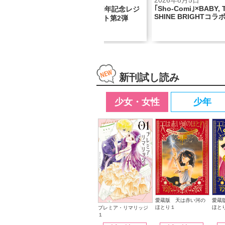
2026年7月24日
2026年8月5日
｢Sho-Comi｣×BABY, 
ッジハ
「Cheese！」創刊30周年記念レジ
SHINE BRIGHTコラ
ェンド複製原画4枚セット第2弾
新刊試し読み
少女・女性
少年
愛蔵版 天は赤い河の
愛蔵
ほとり１
ほと
プレミア・リマリッジ
１