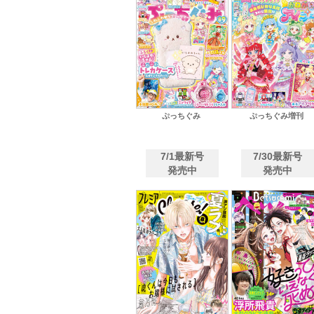
女性コミック誌
ぷっちぐみ
ぷっちぐみ増刊
7/1最新号
7/30最新号
発売中
発売中