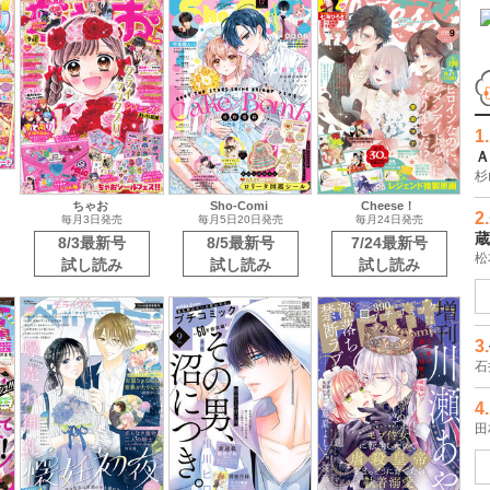
1.
Ａ
杉
2.
蔵
松
ちゃお
Sho-Comi
Cheese！
毎月3日発売
毎月5日20日発売
毎月24日発売
8/3最新号
8/5最新号
7/24最新号
3.
試し読み
試し読み
試し読み
石
4.
田