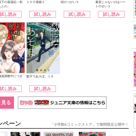
殿下の薬湯妃～初
緋のつがい５
１００億婚２
素直じゃないのはハー
との...
トのせい３
試し読み
試し読み
試し読み
試し読み
極道調教中につき
数字であそぼ。１６
試し読み
試し読み
と見る
ンペーン
「小学館eコミックストア」で期間限定公開中！