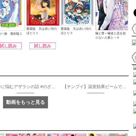
愛蔵版 天は赤い河の
愛蔵版 天は赤い河の
ほとり１
ほとり３
極と蕾～極道と恋を知
の一族 復刻版１
らない人妻と～６
試し読み
試し読み
加齢に悩むアザラシの話 #のざらしちゃん #漫画 #サンデーうぇぶり
【チンプイ】温室効果ビームで大切に《公式》
動画をもっと見る