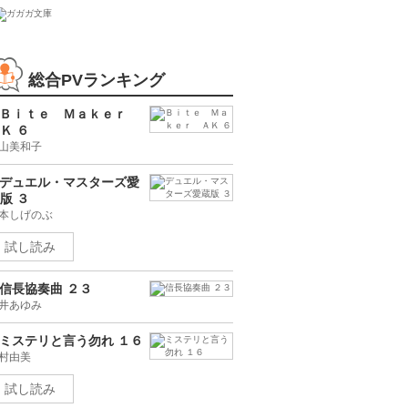
総合PVランキング
Ｂｉｔｅ Ｍａｋｅｒ
Ｋ ６
山美和子
デュエル・マスターズ愛
版 ３
本しげのぶ
試し読み
信長協奏曲 ２３
井あゆみ
ミステリと言う勿れ １６
村由美