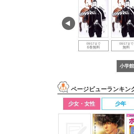
で
08/12まで
08/12まで
08/17まで
08/17まで
増量
試し読み増量
試し読み増量
6巻無料
無料
小学館
ページビューランキン
少女・女性
少年