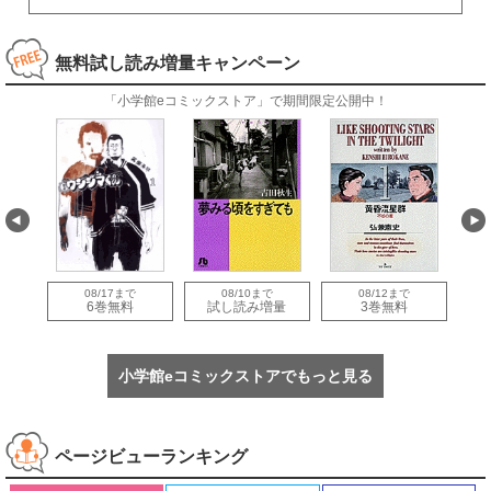
無料試し読み増量キャンペーン
「小学館eコミックストア」で期間限定公開中！
08/17まで
08/10まで
08/12まで
量
6巻無料
試し読み増量
3巻無料
小学館eコミックストアでもっと見る
ページビューランキング