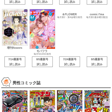
試し読み
試し読み
試し読み
試し読み
comic I’ma
増刊flowers
毎月第1週水曜日配信
モバフラ
＆FLOWER
毎月5日20日発売
毎月第2・第4金曜日発売
7/14最新号
8/5最新号
7/24最新号
8/5最新号
試し読み
試し読み
試し読み
試し読み
男性コミック誌