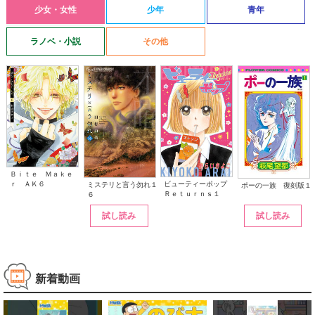
少女・女性
少年
青年
ラノベ・小説
その他
Ｂｉｔｅ Ｍａｋｅ
ｒ ＡＫ６
ビューティーポップ
ミステリと言う勿れ１
ポーの一族 復刻版１
Ｒｅｔｕｒｎｓ１
６
試し読み
試し読み
新着動画