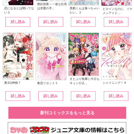
懐妊初夜～一途な社長
は求愛の手...
恋になるとは聞いてな
黒豹くんは食べちゃい
ヒロインなのに、イケ
い３
たい。２
メンアイド...
試し読み
試し読み
試し読み
試し読み
すとぷり執事に今日も
東京§神狼７
シャイニング！９
キュンが止...
春恋リセット１
試し読み
試し読み
試し読み
試し読み
新刊コミックスをもっと見る