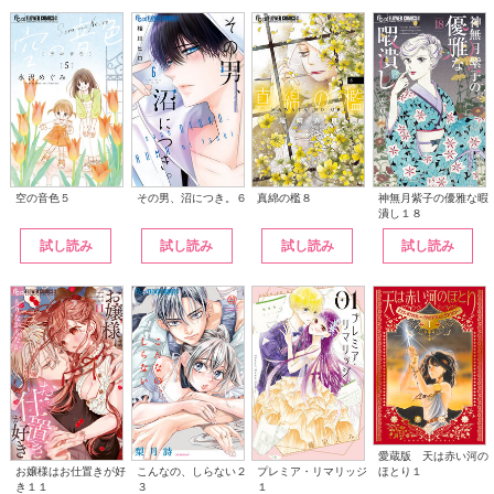
その男、沼につき。６
神無月紫子の優雅な暇
空の音色５
真綿の檻８
潰し１８
試し読み
試し読み
試し読み
試し読み
愛蔵版 天は赤い河の
こんなの、しらない２
ほとり１
お嬢様はお仕置きが好
プレミア・リマリッジ
３
き１１
１