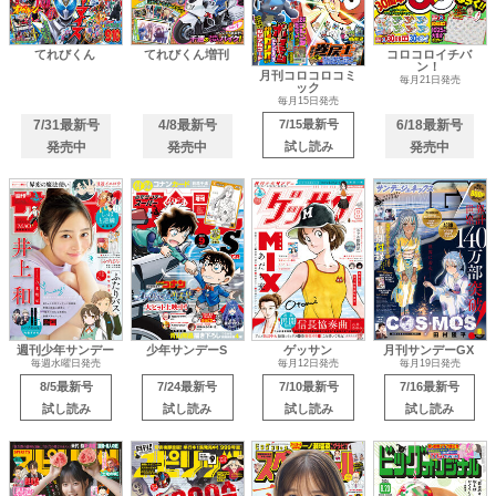
てれびくん
てれびくん増刊
コロコロイチバ
ン！
月刊コロコロコミ
毎月21日発売
ック
毎月15日発売
7/31最新号
4/8最新号
7/15最新号
6/18最新号
発売中
発売中
試し読み
発売中
週刊少年サンデー
少年サンデーS
ゲッサン
月刊サンデーGX
毎週水曜日発売
毎月12日発売
毎月19日発売
8/5最新号
7/24最新号
7/10最新号
7/16最新号
試し読み
試し読み
試し読み
試し読み