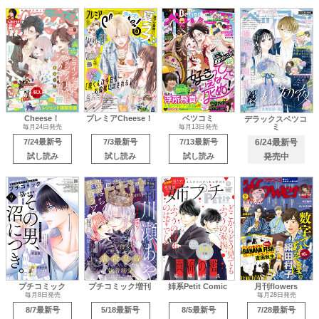
Cheese！
プレミアCheese！
ベツコミ
デラックスベツコ
ミ
毎月24日発売
毎月13日発売
7/24最新号
7/3最新号
7/13最新号
6/24最新号
試し読み
試し読み
試し読み
発売中
プチコミック
プチコミック増刊
姉系Petit Comic
月刊flowers
毎月8日発売
毎月28日発売
8/7最新号
5/18最新号
8/5最新号
7/28最新号