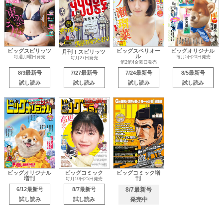
ビッグスピリッツ
ビッグスペリオー
ビッグオリジナル
月刊！スピリッツ
ル
毎週月曜日発売
毎月5日20日発売
毎月27日発売
第2第4金曜日発売
8/3最新号
7/27最新号
7/24最新号
8/5最新号
試し読み
試し読み
試し読み
試し読み
ビッグオリジナル
ビッグコミック
ビッグコミック増
増刊
刊
毎月10日25日発売
6/12最新号
8/7最新号
8/7最新号
試し読み
試し読み
発売中