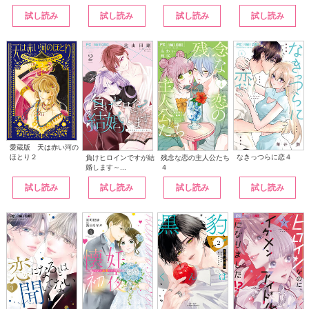
試し読み
試し読み
試し読み
試し読み
愛蔵版 天は赤い河の
なきっつらに恋４
ほとり２
負けヒロインですが結
残念な恋の主人公たち
婚します～...
４
試し読み
試し読み
試し読み
試し読み