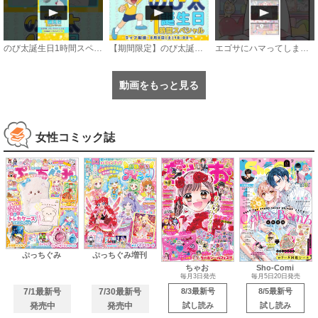
のび太誕生日1時間スペシャル【8月8日〜21日まで公開中】
【期間限定】のび太誕生日1時間スペシャル《ドラえもん公式》
エゴサにハマってしまうアザラシの話 #漫画 #サンデーうぇぶり
動画をもっと見る
女性コミック誌
ぷっちぐみ
ぷっちぐみ増刊
ちゃお
Sho-Comi
毎月3日発売
毎月5日20日発売
7/1最新号
7/30最新号
8/3最新号
8/5最新号
発売中
発売中
試し読み
試し読み