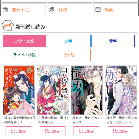
発売予定
雑誌
動画
新刊試し読み
少女・女性
少年
青年
ラノベ・小説
その他
白天狗の贄嫁～毒持ち
偽りの錬金術妃は後宮
極カノ～極道とカノジ
極と蕾～極道と恋を知
の令嬢はか...
の闇を解く１
ョ～３
らない人妻と～６
試し読み
試し読み
試し読み
試し読み