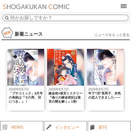
tog
navi
新着ニュース
ニュースをもっと見る
2026年8月7日
2026年8月7日
2026年8月7日
2
初
「プチコミック」9月号
錬金術×後宮ミステリー
年下“沼”系男子、本気
｢
の表紙は『その男、沼
『偽りの錬金術妃は後
の恋人できました――
T
につき。』！
宮の闇を解く』1巻!
B
NEWS
インタビュー
新刊