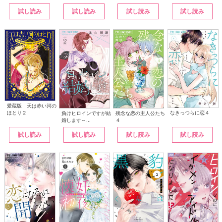
試し読み
試し読み
試し読み
試し読み
愛蔵版 天は赤い河の
なきっつらに恋４
ほとり２
負けヒロインですが結
残念な恋の主人公たち
婚します～...
４
試し読み
試し読み
試し読み
試し読み