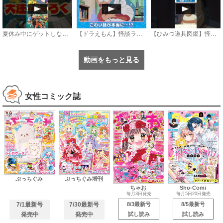
夏休み中にゲットしないと損をする コロコロコミック9月号大注目ふろく3選
【ドラえもん】怪談ランプ《公式》
【ひみつ道具図鑑】怪談ランプ #ドラえもん #doraemon #ひみつ道具
動画をもっと見る
女性コミック誌
ぷっちぐみ
ぷっちぐみ増刊
ちゃお
Sho-Comi
毎月3日発売
毎月5日20日発売
7/1最新号
7/30最新号
8/3最新号
8/5最新号
発売中
発売中
試し読み
試し読み