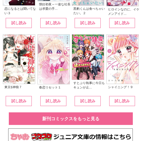
懐妊初夜～一途な社長
は求愛の手...
恋になるとは聞いてな
黒豹くんは食べちゃい
ヒロインなのに、イケ
い３
たい。２
メンアイド...
試し読み
試し読み
試し読み
試し読み
すとぷり執事に今日も
東京§神狼７
シャイニング！９
キュンが止...
春恋リセット１
試し読み
試し読み
試し読み
試し読み
新刊コミックスをもっと見る