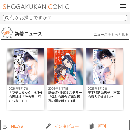
tog
navi
新着ニュース
ニュースをもっと見る
2026年8月7日
2026年8月7日
2026年8月7日
2
初
「プチコミック」9月号
錬金術×後宮ミステリー
年下“沼”系男子、本気
｢
の表紙は『その男、沼
『偽りの錬金術妃は後
の恋人できました――
T
につき。』！
宮の闇を解く』1巻!
B
NEWS
インタビュー
新刊