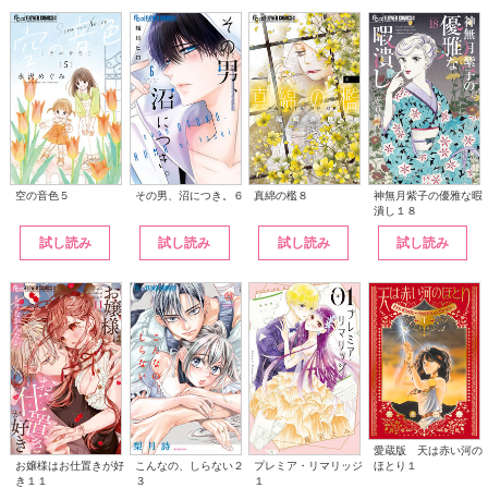
その男、沼につき。６
神無月紫子の優雅な暇
空の音色５
真綿の檻８
潰し１８
試し読み
試し読み
試し読み
試し読み
愛蔵版 天は赤い河の
こんなの、しらない２
ほとり１
お嬢様はお仕置きが好
プレミア・リマリッジ
３
き１１
１