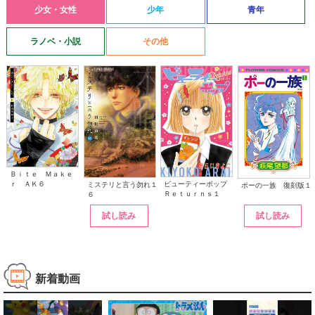
少女・女性
少年
青年
ラノベ・小説
その他
Ｂｉｔｅ Ｍａｋｅ
ｒ ＡＫ６
ビューティーポップ
ミステリと言う勿れ１
ポーの一族 復刻版１
Ｒｅｔｕｒｎｓ１
６
試し読み
試し読み
新着動画