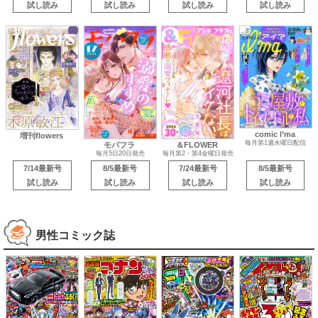
試し読み
試し読み
試し読み
試し読み
comic I’ma
増刊flowers
毎月第1週水曜日配信
モバフラ
＆FLOWER
毎月5日20日発売
毎月第2・第4金曜日発売
7/14最新号
8/5最新号
7/24最新号
8/5最新号
試し読み
試し読み
試し読み
試し読み
男性コミック誌