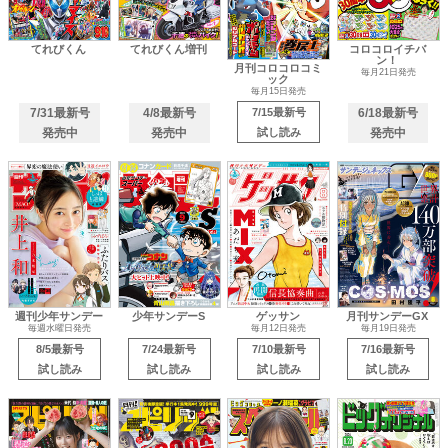
てれびくん
てれびくん増刊
コロコロイチバ
ン！
月刊コロコロコミ
毎月21日発売
ック
毎月15日発売
7/31最新号
4/8最新号
7/15最新号
6/18最新号
発売中
発売中
試し読み
発売中
週刊少年サンデー
少年サンデーS
ゲッサン
月刊サンデーGX
毎週水曜日発売
毎月12日発売
毎月19日発売
8/5最新号
7/24最新号
7/10最新号
7/16最新号
試し読み
試し読み
試し読み
試し読み