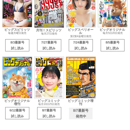
ビッグスピリッツ
ビッグスペリオー
ビッグオリジナル
月刊！スピリッツ
ル
毎週月曜日発売
毎月5日20日発売
毎月27日発売
第2第4金曜日発売
8/3最新号
7/27最新号
7/24最新号
8/5最新号
試し読み
試し読み
試し読み
試し読み
ビッグオリジナル
ビッグコミック
ビッグコミック増
増刊
刊
毎月10日25日発売
6/12最新号
8/7最新号
8/7最新号
試し読み
試し読み
発売中