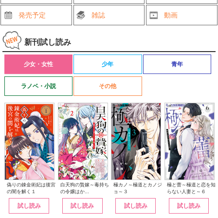
発売予定
雑誌
動画
新刊試し読み
少女・女性
少年
青年
ラノベ・小説
その他
白天狗の贄嫁～毒持ち
偽りの錬金術妃は後宮
極カノ～極道とカノジ
極と蕾～極道と恋を知
の令嬢はか...
の闇を解く１
ョ～３
らない人妻と～６
試し読み
試し読み
試し読み
試し読み