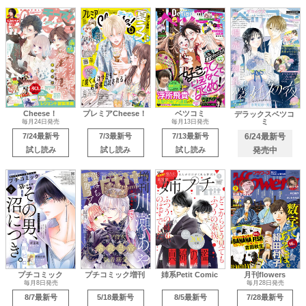
Cheese！
プレミアCheese！
ベツコミ
デラックスベツコ
ミ
毎月24日発売
毎月13日発売
7/24最新号
7/3最新号
7/13最新号
6/24最新号
試し読み
試し読み
試し読み
発売中
プチコミック
プチコミック増刊
姉系Petit Comic
月刊flowers
毎月8日発売
毎月28日発売
8/7最新号
5/18最新号
8/5最新号
7/28最新号