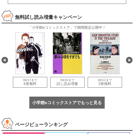
無料試し読み増量キャンペーン
「小学館eコミックストア」で期間限定公開中！
08/17まで
08/10まで
08/12まで
量
6巻無料
試し読み増量
3巻無料
小学館eコミックストアでもっと見る
ページビューランキング