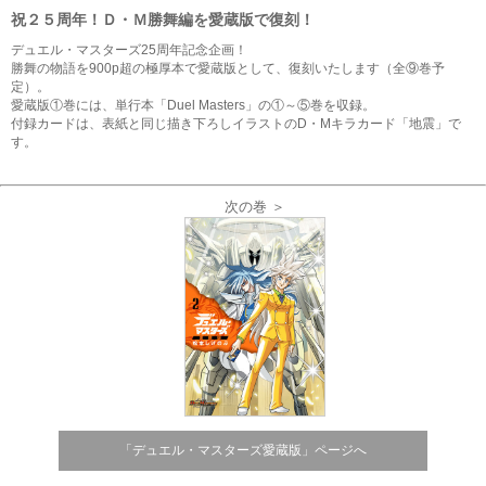
祝２５周年！Ｄ・Ｍ勝舞編を愛蔵版で復刻！
デュエル・マスターズ25周年記念企画！
勝舞の物語を900p超の極厚本で愛蔵版として、復刻いたします（全⑨巻予
定）。
愛蔵版①巻には、単行本「Duel Masters」の①～⑤巻を収録。
付録カードは、表紙と同じ描き下ろしイラストのD・Mキラカード「地震」で
す。
次の巻 ＞
「デュエル・マスターズ愛蔵版」ページへ