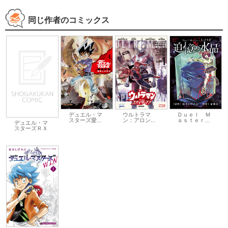
同じ作者のコミックス
デュエル・マ
ウルトラマ
Ｄｕｅｌ Ｍ
スターズ愛...
ン：アロン...
ａｓｔｅｒ...
デュエル・マ
スターズＲＸ