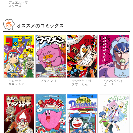
デュエル・マ
スターズ ...
オススメのコミックス
コロッケ！
ブタメン １
ウソツキ！ゴ
ベベベベベイ
ＮＫＶｅｒ．
クオーくん...
ビー １