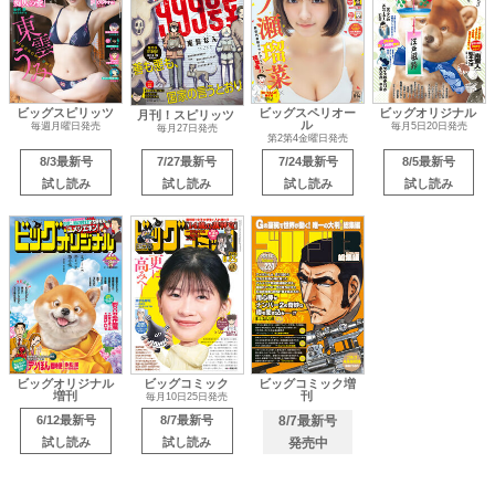
ビッグスピリッツ
ビッグスペリオー
ビッグオリジナル
月刊！スピリッツ
ル
毎週月曜日発売
毎月5日20日発売
毎月27日発売
第2第4金曜日発売
8/3最新号
7/27最新号
7/24最新号
8/5最新号
試し読み
試し読み
試し読み
試し読み
ビッグオリジナル
ビッグコミック
ビッグコミック増
増刊
刊
毎月10日25日発売
6/12最新号
8/7最新号
8/7最新号
試し読み
試し読み
発売中