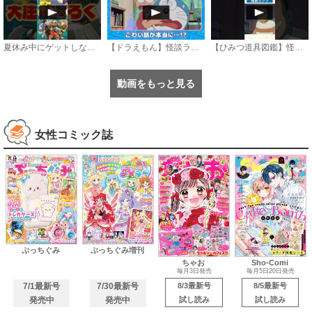
夏休み中にゲットしないと損をする コロコロコミック9月号大注目ふろく3選
【ドラえもん】怪談ランプ《公式》
【ひみつ道具図鑑】怪談ランプ #ドラえもん #doraemon #ひみつ道具
動画をもっと見る
女性コミック誌
ぷっちぐみ
ぷっちぐみ増刊
ちゃお
Sho-Comi
毎月3日発売
毎月5日20日発売
7/1最新号
7/30最新号
8/3最新号
8/5最新号
発売中
発売中
試し読み
試し読み