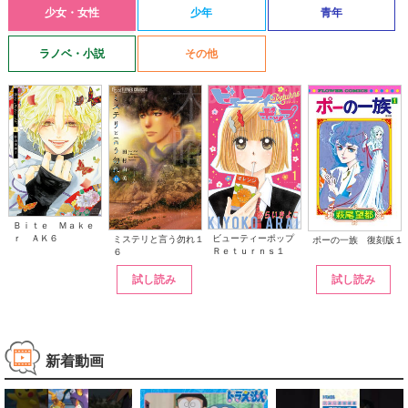
少女・女性
少年
青年
ラノベ・小説
その他
Ｂｉｔｅ Ｍａｋｅ
ｒ ＡＫ６
ビューティーポップ
ミステリと言う勿れ１
ポーの一族 復刻版１
Ｒｅｔｕｒｎｓ１
６
試し読み
試し読み
新着動画