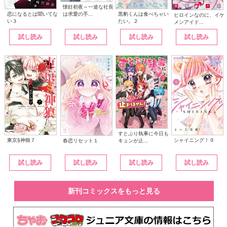
懐妊初夜～一途な社長
は求愛の手...
恋になるとは聞いてな
黒豹くんは食べちゃい
ヒロインなのに、イケ
い３
たい。２
メンアイド...
試し読み
試し読み
試し読み
試し読み
すとぷり執事に今日も
東京§神狼７
シャイニング！９
キュンが止...
春恋リセット１
試し読み
試し読み
試し読み
試し読み
新刊コミックスをもっと見る