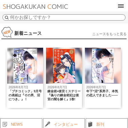
tog
navi
新着ニュース
ニュースをもっと見る
7日
2026年8月7日
2026年8月7日
2026年8月5日
ック」9月号
錬金術×後宮ミステリー
年下“沼”系男子、本気
｢Sho-Comi｣×BABY
その男、沼
『偽りの錬金術妃は後
の恋人できました――
THE STARS SHINE
！
宮の闇を解く』1巻!
BRIGHTコラボ号！
NEWS
インタビュー
新刊