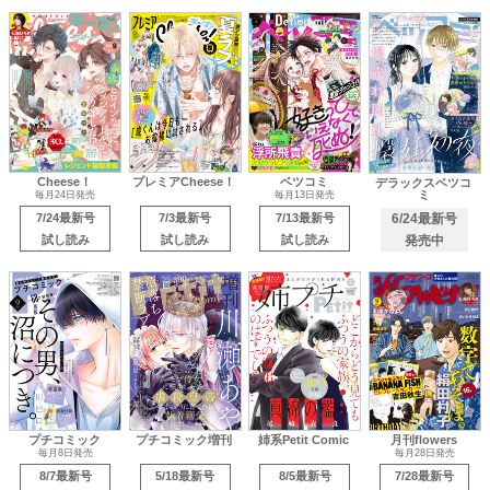
Cheese！
プレミアCheese！
ベツコミ
デラックスベツコ
ミ
毎月24日発売
毎月13日発売
7/24最新号
7/3最新号
7/13最新号
6/24最新号
試し読み
試し読み
試し読み
発売中
プチコミック
プチコミック増刊
姉系Petit Comic
月刊flowers
毎月8日発売
毎月28日発売
8/7最新号
5/18最新号
8/5最新号
7/28最新号