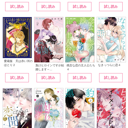
試し読み
試し読み
試し読み
試し読み
愛蔵版 天は赤い河の
なきっつらに恋４
ほとり２
負けヒロインですが結
残念な恋の主人公たち
婚します～...
４
試し読み
試し読み
試し読み
試し読み