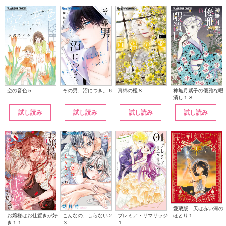
その男、沼につき。６
神無月紫子の優雅な暇
空の音色５
真綿の檻８
潰し１８
試し読み
試し読み
試し読み
試し読み
愛蔵版 天は赤い河の
こんなの、しらない２
ほとり１
お嬢様はお仕置きが好
プレミア・リマリッジ
３
き１１
１