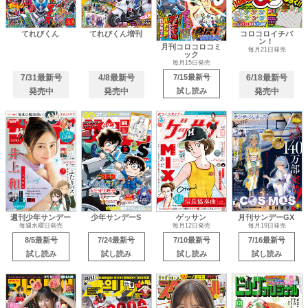
てれびくん
てれびくん増刊
コロコロイチバ
ン！
月刊コロコロコミ
毎月21日発売
ック
毎月15日発売
7/31最新号
4/8最新号
7/15最新号
6/18最新号
発売中
発売中
試し読み
発売中
週刊少年サンデー
少年サンデーS
ゲッサン
月刊サンデーGX
毎週水曜日発売
毎月12日発売
毎月19日発売
8/5最新号
7/24最新号
7/10最新号
7/16最新号
試し読み
試し読み
試し読み
試し読み