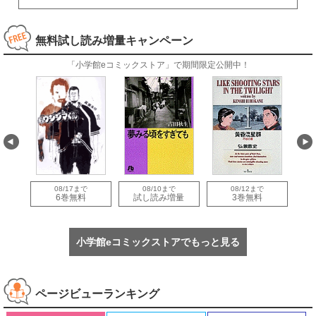
無料試し読み増量キャンペーン
「小学館eコミックストア」で期間限定公開中！
08/17まで
08/10まで
08/12まで
量
6巻無料
試し読み増量
3巻無料
小学館eコミックストアでもっと見る
ページビューランキング