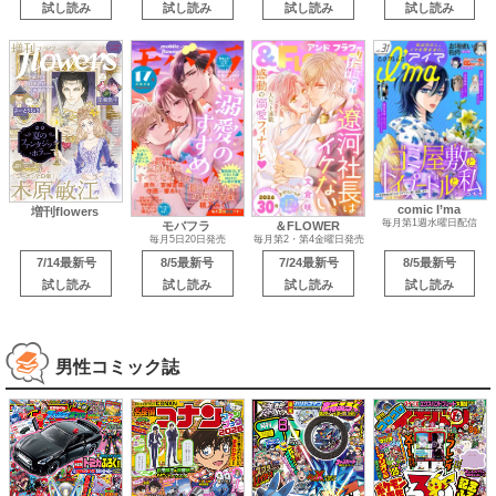
試し読み
試し読み
試し読み
試し読み
comic I’ma
増刊flowers
毎月第1週水曜日配信
モバフラ
＆FLOWER
毎月5日20日発売
毎月第2・第4金曜日発売
7/14最新号
8/5最新号
7/24最新号
8/5最新号
試し読み
試し読み
試し読み
試し読み
男性コミック誌