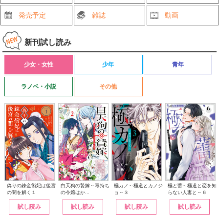
発売予定
雑誌
動画
新刊試し読み
少女・女性
少年
青年
ラノベ・小説
その他
白天狗の贄嫁～毒持ち
偽りの錬金術妃は後宮
極カノ～極道とカノジ
極と蕾～極道と恋を知
の令嬢はか...
の闇を解く１
ョ～３
らない人妻と～６
試し読み
試し読み
試し読み
試し読み