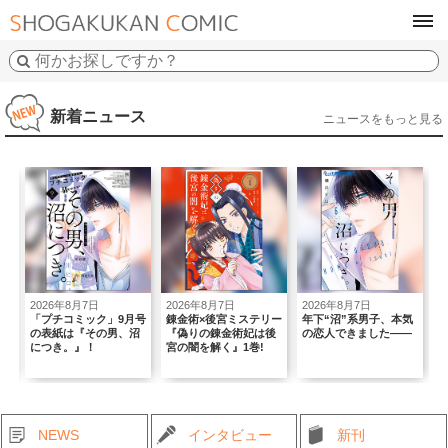
tog
navi
新着ニュース
ニュースをもっと見る
26年8月7日
2026年8月7日
2026年8月7日
2026年8月5
チコミック」9月号
錬金術×後宮ミステリー
年下“沼”系男子、本気
｢Sho-Comi
紙は『その男、沼
『偽りの錬金術妃は後
の恋人できました――
THE STARS
き。』！
宮の闇を解く』1巻!
BRIGHTコ
NEWS
インタビュー
新刊