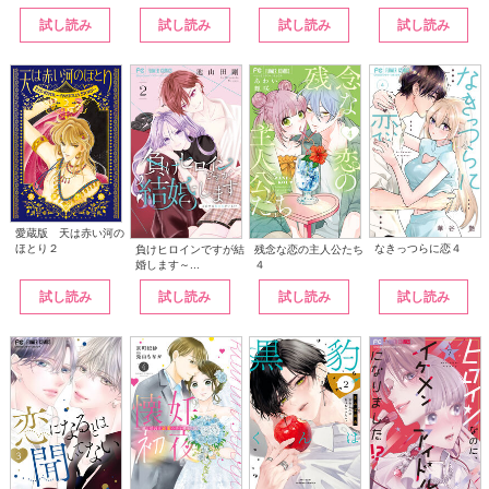
試し読み
試し読み
試し読み
試し読み
愛蔵版 天は赤い河の
なきっつらに恋４
ほとり２
負けヒロインですが結
残念な恋の主人公たち
婚します～...
４
試し読み
試し読み
試し読み
試し読み