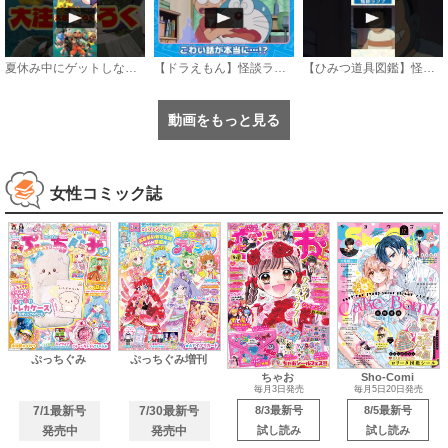
夏休み中にゲットしないと損をする コロコロコミック9月号大注目ふろく3選
【ドラえもん】怪談ランプ《公式》
【ひみつ道具図鑑】怪談ランプ #ドラえもん #doraemon #ひみつ道具
動画をもっと見る
女性コミック誌
ぷっちぐみ
ぷっちぐみ増刊
ちゃお
Sho-Comi
毎月3日発売
毎月5日20日発売
7/1最新号
7/30最新号
8/3最新号
8/5最新号
発売中
発売中
試し読み
試し読み