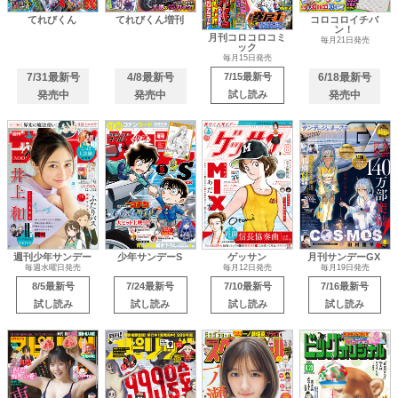
てれびくん
てれびくん増刊
コロコロイチバ
ン！
月刊コロコロコミ
毎月21日発売
ック
毎月15日発売
7/31最新号
4/8最新号
7/15最新号
6/18最新号
発売中
発売中
試し読み
発売中
週刊少年サンデー
少年サンデーS
ゲッサン
月刊サンデーGX
毎週水曜日発売
毎月12日発売
毎月19日発売
8/5最新号
7/24最新号
7/10最新号
7/16最新号
試し読み
試し読み
試し読み
試し読み