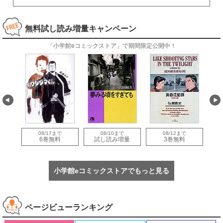
無料試し読み増量キャンペーン
「小学館eコミックストア」で期間限定公開中！
08/17まで
08/10まで
08/12まで
量
6巻無料
試し読み増量
3巻無料
小学館eコミックストアでもっと見る
ページビューランキング