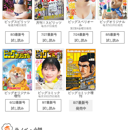
ビッグスピリッツ
ビッグスペリオー
ビッグオリジナル
月刊！スピリッツ
ル
毎週月曜日発売
毎月5日20日発売
毎月27日発売
第2第4金曜日発売
8/3最新号
7/27最新号
7/24最新号
8/5最新号
試し読み
試し読み
試し読み
試し読み
ビッグオリジナル
ビッグコミック
ビッグコミック増
増刊
刊
毎月10日25日発売
6/12最新号
8/7最新号
8/7最新号
試し読み
試し読み
発売中