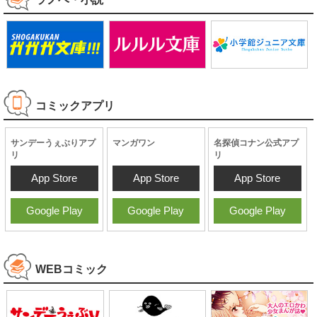
ラノベ・小説
コミックアプリ
サンデーうぇぶりアプ
マンガワン
名探偵コナン公式アプ
リ
リ
App Store
App Store
App Store