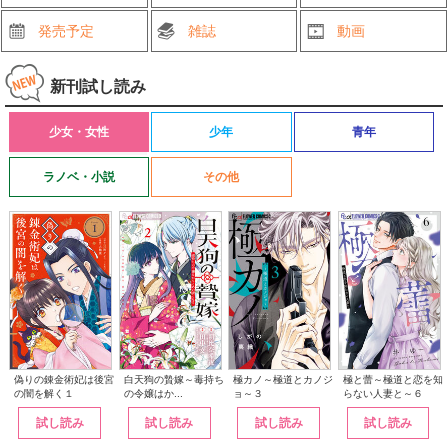
発売予定
雑誌
動画
新刊試し読み
少女・女性
少年
青年
ラノベ・小説
その他
白天狗の贄嫁～毒持ち
偽りの錬金術妃は後宮
極カノ～極道とカノジ
極と蕾～極道と恋を知
の令嬢はか...
の闇を解く１
ョ～３
らない人妻と～６
試し読み
試し読み
試し読み
試し読み