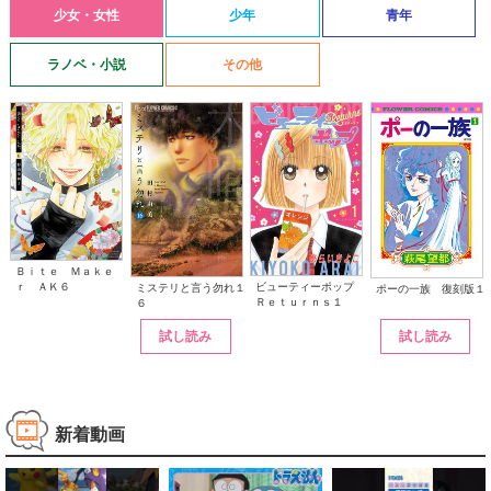
少女・女性
少年
青年
ラノベ・小説
その他
Ｂｉｔｅ Ｍａｋｅ
ｒ ＡＫ６
ビューティーポップ
ミステリと言う勿れ１
ポーの一族 復刻版１
Ｒｅｔｕｒｎｓ１
６
試し読み
試し読み
新着動画