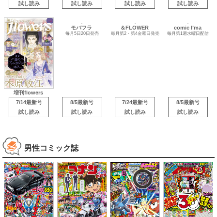
試し読み
試し読み
試し読み
試し読み
comic I’ma
増刊flowers
毎月第1週水曜日配信
モバフラ
＆FLOWER
毎月5日20日発売
毎月第2・第4金曜日発売
7/14最新号
8/5最新号
7/24最新号
8/5最新号
試し読み
試し読み
試し読み
試し読み
男性コミック誌