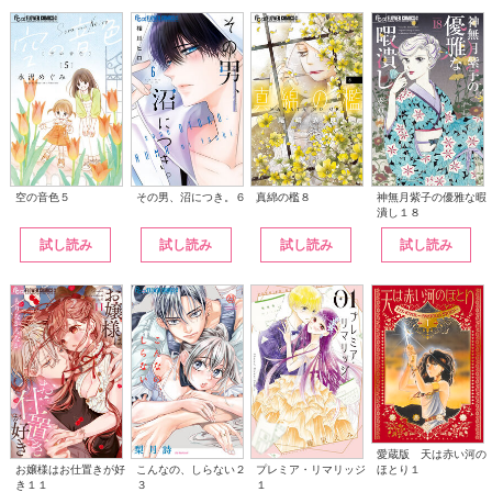
その男、沼につき。６
神無月紫子の優雅な暇
空の音色５
真綿の檻８
潰し１８
試し読み
試し読み
試し読み
試し読み
愛蔵版 天は赤い河の
こんなの、しらない２
ほとり１
お嬢様はお仕置きが好
プレミア・リマリッジ
３
き１１
１