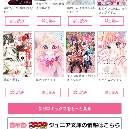
懐妊初夜～一途な社長
は求愛の手...
恋になるとは聞いてな
黒豹くんは食べちゃい
ヒロインなのに、イケ
い３
たい。２
メンアイド...
試し読み
試し読み
試し読み
試し読み
すとぷり執事に今日も
東京§神狼７
シャイニング！９
キュンが止...
春恋リセット１
試し読み
試し読み
試し読み
試し読み
新刊コミックスをもっと見る