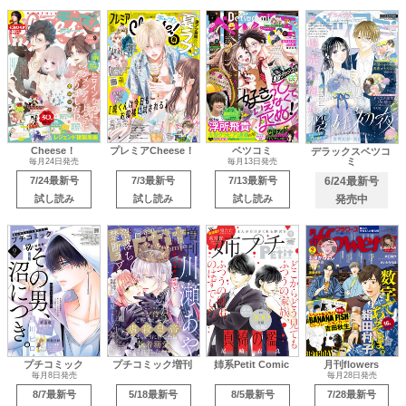
Cheese！
プレミアCheese！
ベツコミ
デラックスベツコ
ミ
毎月24日発売
毎月13日発売
7/24最新号
7/3最新号
7/13最新号
6/24最新号
試し読み
試し読み
試し読み
発売中
プチコミック
プチコミック増刊
姉系Petit Comic
月刊flowers
毎月8日発売
毎月28日発売
8/7最新号
5/18最新号
8/5最新号
7/28最新号