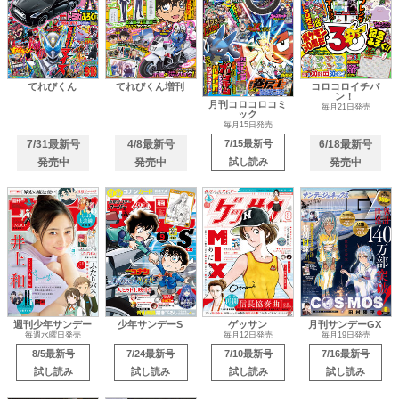
てれびくん
てれびくん増刊
コロコロイチバ
ン！
月刊コロコロコミ
毎月21日発売
ック
毎月15日発売
7/31最新号
4/8最新号
7/15最新号
6/18最新号
発売中
発売中
試し読み
発売中
週刊少年サンデー
少年サンデーS
ゲッサン
月刊サンデーGX
毎週水曜日発売
毎月12日発売
毎月19日発売
8/5最新号
7/24最新号
7/10最新号
7/16最新号
試し読み
試し読み
試し読み
試し読み