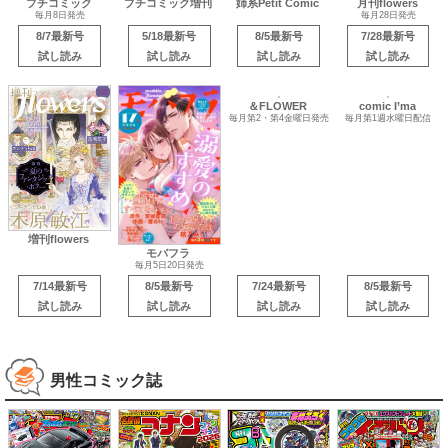
プチコミック
プチコミック増刊
姉系Petit Comic
月刊flowers
毎月8日発売
毎月28日発売
8/7最新号
5/18最新号
8/5最新号
7/28最新号
試し読み
試し読み
試し読み
試し読み
comic I’ma
増刊flowers
毎月第1週水曜日配信
モバフラ
＆FLOWER
毎月5日20日発売
毎月第2・第4金曜日発売
7/14最新号
8/5最新号
7/24最新号
8/5最新号
試し読み
試し読み
試し読み
試し読み
男性コミック誌