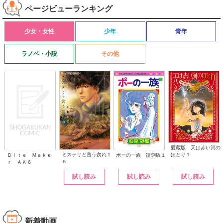
ページビューランキング
少女・女性
少年
青年
ラノベ・小説
その他
愛蔵版 天は赤い河の
ほとり１
ミステリと言う勿れ１
ポーの一族 復刻版１
Ｂｉｔｅ Ｍａｋｅ
６
ｒ ＡＫ６
試し読み
試し読み
試し読み
新着動画