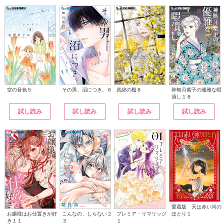
その男、沼につき。６
神無月紫子の優雅な暇
空の音色５
真綿の檻８
潰し１８
試し読み
試し読み
試し読み
試し読み
愛蔵版 天は赤い河の
こんなの、しらない２
ほとり１
お嬢様はお仕置きが好
プレミア・リマリッジ
３
き１１
１