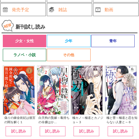
発売予定
雑誌
動画
新刊試し読み
少女・女性
少年
青年
ラノベ・小説
その他
白天狗の贄嫁～毒持ち
偽りの錬金術妃は後宮
極カノ～極道とカノジ
極と蕾～極道と恋を知
の令嬢はか...
の闇を解く１
ョ～３
らない人妻と～６
試し読み
試し読み
試し読み
試し読み