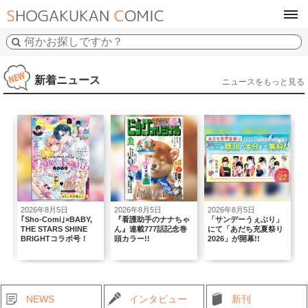
tog
navi
新着ニュース
ニュースをもっと見る
2026年8月5日
2026年8月5日
2026年8月5日
2
｢Sho-Comi｣×BABY,
『看護助手のナナちゃ
「サンデーうぇぶり」
複
THE STARS SHINE
ん』連載777話記念巻
にて「あだち充夏祭り
弾
BRIGHTコラボ号！
頭カラー!!
2026」が開幕!!
NEWS
インタビュー
新刊