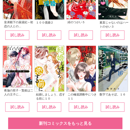
皇弟殿下の薬湯妃～初
緋のつがい５
１００億婚２
素直じゃないのはハー
恋の人との...
トのせい３
試し読み
試し読み
試し読み
試し読み
夜伽の双子－贄姫は二
人の王子に...
この極道調教中につき
結婚しましょう、恋す
数字であそぼ。１６
１１
る前に１０
試し読み
試し読み
試し読み
試し読み
新刊コミックスをもっと見る