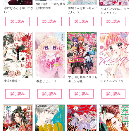
懐妊初夜～一途な社長
は求愛の手...
恋になるとは聞いてな
黒豹くんは食べちゃい
ヒロインなのに、イケ
い３
たい。２
メンアイド...
試し読み
試し読み
試し読み
試し読み
すとぷり執事に今日も
東京§神狼７
シャイニング！９
キュンが止...
春恋リセット１
試し読み
試し読み
試し読み
試し読み