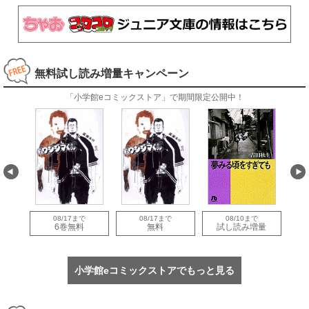
無料試し読み増量キャンペーン
「小学館eコミックストア」で期間限定公開中！
08/17まで
08/17まで
08/10まで
量
6巻無料
無料
試し読み増量
小学館eコミックストアでもっと見る