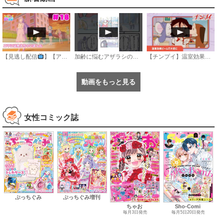
【見逃し配信
】【アニメ】『おねがいアイプリ』第１８話：エマには見えちゃいました
加齢に悩むアザラシの話 #のざらしちゃん #漫画 #サンデーうぇぶり
【チンプイ】温室効果ビームで大切に《公式》
動画をもっと見る
女性コミック誌
ぷっちぐみ
ぷっちぐみ増刊
ちゃお
Sho-Comi
毎月3日発売
毎月5日20日発売