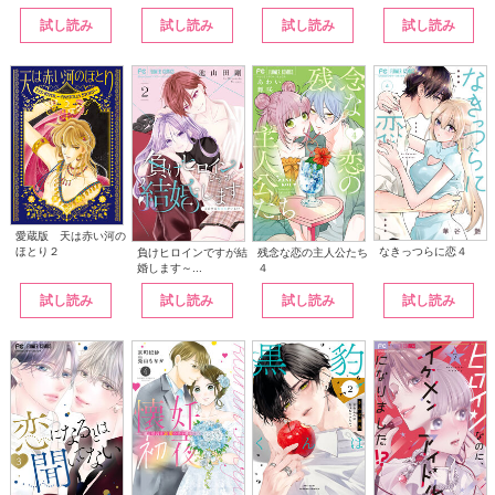
試し読み
試し読み
試し読み
試し読み
愛蔵版 天は赤い河の
なきっつらに恋４
ほとり２
負けヒロインですが結
残念な恋の主人公たち
婚します～...
４
試し読み
試し読み
試し読み
試し読み