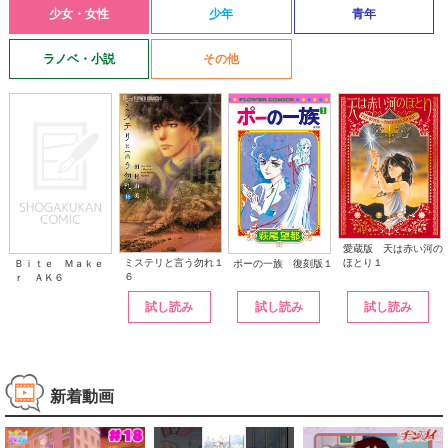
少女・女性
少年
青年
ラノベ・小説
その他
愛蔵版 天は赤い河の
ほとり１
ミステリと言う勿れ１
ポーの一族 復刻版１
Ｂｉｔｅ Ｍａｋｅ
６
ｒ ＡＫ６
試し読み
試し読み
試し読み
新着動画