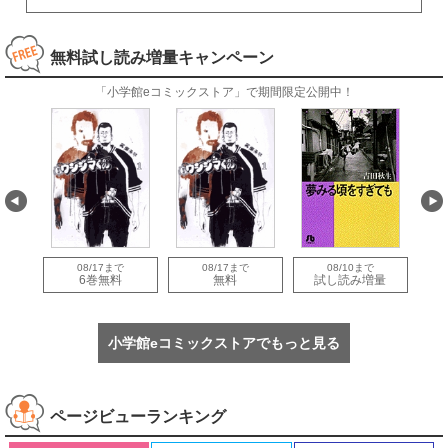
無料試し読み増量キャンペーン
「小学館eコミックストア」で期間限定公開中！
08/17まで
08/17まで
08/10まで
量
6巻無料
無料
試し読み増量
小学館eコミックストアでもっと見る
ページビューランキング