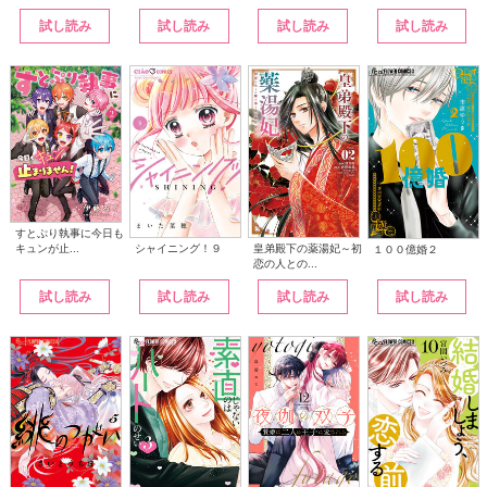
試し読み
試し読み
試し読み
試し読み
すとぷり執事に今日も
シャイニング！９
皇弟殿下の薬湯妃～初
キュンが止...
１００億婚２
恋の人との...
試し読み
試し読み
試し読み
試し読み