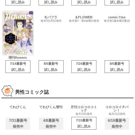
試し読み
試し読み
試し読み
試し読み
モバフラ
＆FLOWER
comic I’ma
毎月5日20日発売
毎月第2・第4金曜日発売
毎月第1週水曜日配信
増刊flowers
7/14最新号
8/5最新号
7/24最新号
8/5最新号
試し読み
試し読み
試し読み
試し読み
男性コミック誌