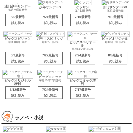
てれびくん
てれびくん増刊
コロコロイチバ
ン！
月刊コロコロコミ
毎月21日発売
ック
毎月15日発売
7/31最新号
4/8最新号
7/15最新号
6/18最新号
発売中
発売中
試し読み
発売中
少年サンデーS
ゲッサン
月刊サンデーGX
毎月12日発売
毎月19日発売
週刊少年サンデー
毎週水曜日発売
8/5最新号
7/24最新号
7/10最新号
7/16最新号
試し読み
試し読み
試し読み
試し読み
ビッグスピリッツ
月刊！スピリッツ
ビッグオリジナル
ビッグスペリオー
毎週月曜日発売
毎月27日発売
毎月5日20日発売
ル
第2第4金曜日発売