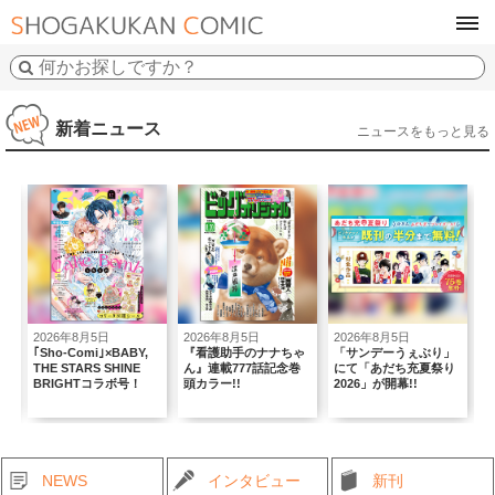
tog
navi
新着ニュース
ニュースをもっと見る
2026年8月5日
2026年8月5日
2026年8月5日
2
｢Sho-Comi｣×BABY,
『看護助手のナナちゃ
「サンデーうぇぶり」
複
THE STARS SHINE
ん』連載777話記念巻
にて「あだち充夏祭り
弾
BRIGHTコラボ号！
頭カラー!!
2026」が開幕!!
NEWS
インタビュー
新刊