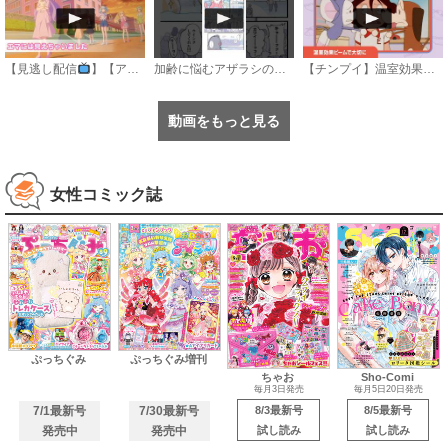
【見逃し配信
】【アニメ】『おねがいアイプリ』第１８話：エマには見えちゃいました
加齢に悩むアザラシの話 #のざらしちゃん #漫画 #サンデーうぇぶり
【チンプイ】温室効果ビームで大切に《公式》
動画をもっと見る
女性コミック誌
ぷっちぐみ
ぷっちぐみ増刊
ちゃお
Sho-Comi
毎月3日発売
毎月5日20日発売
7/1最新号
7/30最新号
8/3最新号
8/5最新号
発売中
発売中
試し読み
試し読み