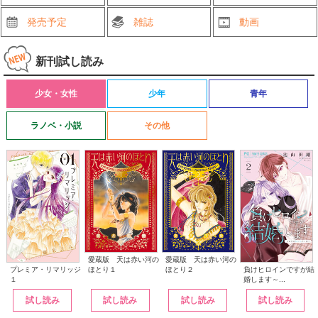
発売予定
雑誌
動画
新刊試し読み
少女・女性
少年
青年
ラノベ・小説
その他
愛蔵版 天は赤い河の
愛蔵版 天は赤い河の
ほとり１
ほとり２
プレミア・リマリッジ
負けヒロインですが結
１
婚します～...
試し読み
試し読み
試し読み
試し読み