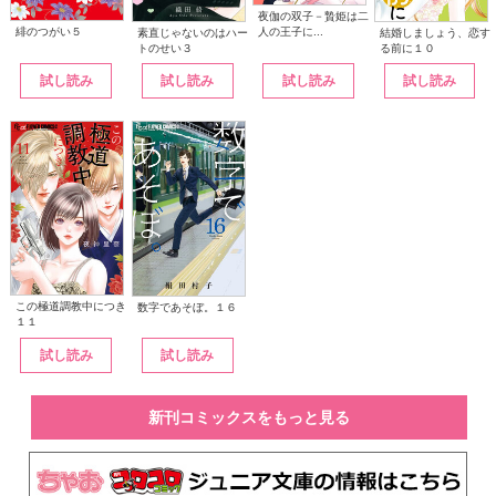
夜伽の双子－贄姫は二
人の王子に...
緋のつがい５
素直じゃないのはハー
結婚しましょう、恋す
トのせい３
る前に１０
試し読み
試し読み
試し読み
試し読み
この極道調教中につき
数字であそぼ。１６
１１
試し読み
試し読み
新刊コミックスをもっと見る