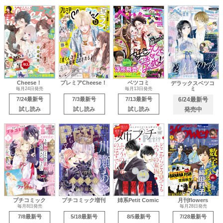
Cheese！
プレミアCheese！
ベツコミ
デラックスベツコ
ミ
毎月24日発売
毎月13日発売
7/24最新号
7/3最新号
7/13最新号
6/24最新号
試し読み
試し読み
試し読み
発売中
プチコミック
プチコミック増刊
姉系Petit Comic
月刊flowers
毎月8日発売
毎月28日発売
7/8最新号
5/18最新号
8/5最新号
7/28最新号