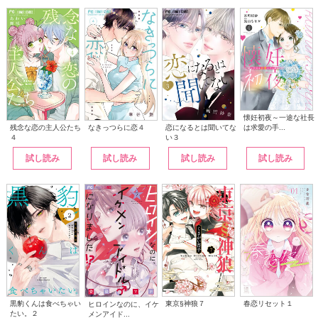
懐妊初夜～一途な社長
は求愛の手...
なきっつらに恋４
恋になるとは聞いてな
残念な恋の主人公たち
い３
４
試し読み
試し読み
試し読み
試し読み
黒豹くんは食べちゃい
東京§神狼７
春恋リセット１
ヒロインなのに、イケ
たい。２
メンアイド...