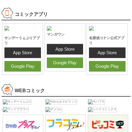
8/3最新号
7/27最新号
7/24最新号
8/5最新号
試し読み
試し読み
試し読み
試し読み
ビッグコミック
ビッグオリジナル
ビッグコミック増
毎月10日25日発売
増刊
刊
6/12最新号
7/24最新号
7/17最新号
試し読み
試し読み
試し読み
ラノベ・小説
コミックアプリ
マンガワン
サンデーうぇぶりアプ
名探偵コナン公式アプ
リ
リ
App Store
App Store
App Store