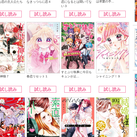
は求愛の手...
なきっつらに恋４
恋になるとは聞いてな
な恋の主人公たち
い３
試し読み
試し読み
試し読み
試し読み
すとぷり執事に今日も
キュンが止...
§神狼７
シャイニング！９
春恋リセット１
試し読み
試し読み
試し読み
試し読み