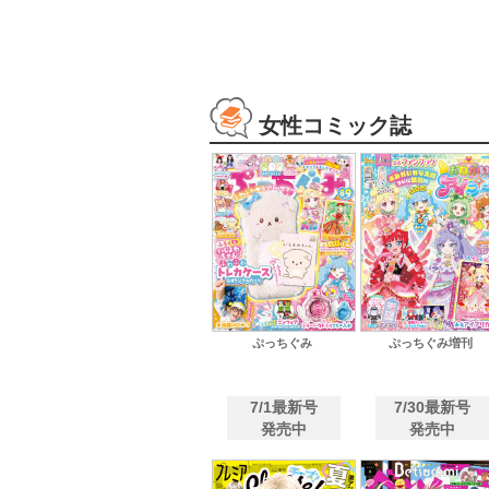
女性コミック誌
ぷっちぐみ
ぷっちぐみ増刊
7/1最新号
7/30最新号
発売中
発売中