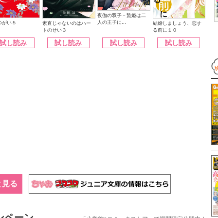
夜伽の双子－贄姫は二
人の王子に...
つがい５
素直じゃないのはハー
結婚しましょう、恋す
トのせい３
る前に１０
試し読み
試し読み
試し読み
試し読み
と見る
ンペーン