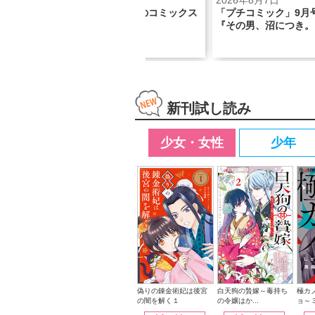
2026年8月7日
2026年8月7日
コミックス
「プチコミック」9月号の表紙は
錬金術×後宮ミ
『その男、沼につき。』！
金術妃は後宮の闇
新刊試し読み
少女・女性
少年
白天狗の贄嫁～毒持ち
偽りの錬金術妃は後宮
極カ
の令嬢はか...
の闇を解く１
ョ～