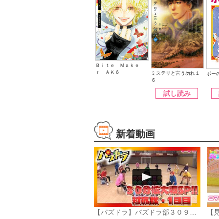
Ｂｉｔｅ Ｍａｋｅ
ｒ ＡＫ６
ミステリと言う勿れ１
ポー
６
試し読み
新着動画
【パズドラ】パズドラ部３０９話「第10回対抗戦1日目」
【