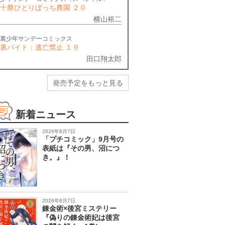
十勝ひとりぼっち農園 ２０
横山裕二
裏少年サンデーコミックス
裏バイト：逃亡禁止 １９
田口翔太郎
発売予定をもっと見る
新着ニュース
2026年8月7日
「プチコミック」9月号の
表紙は『その男、沼につ
き。』！
2026年8月7日
錬金術×後宮ミステリー
『偽りの錬金術妃は後宮