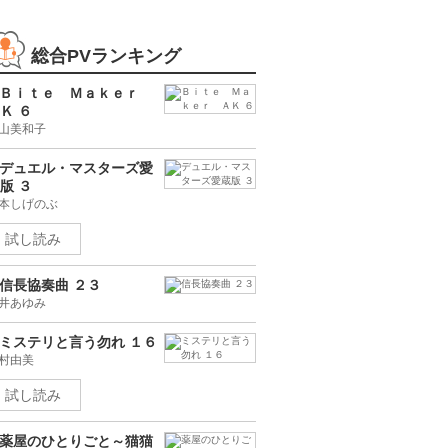
総合PVランキング
Ｂｉｔｅ Ｍａｋｅｒ
Ｋ ６
山美和子
デュエル・マスターズ愛
版 ３
本しげのぶ
試し読み
信長協奏曲 ２３
井あゆみ
ミステリと言う勿れ １６
村由美
試し読み
薬屋のひとりごと～猫猫