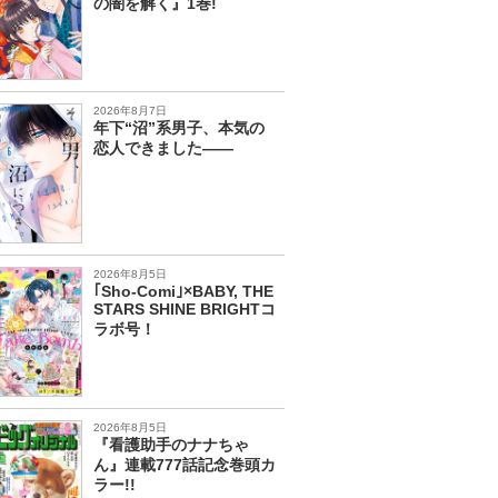
の闇を解く』1巻!
2026年8月7日
年下“沼”系男子、本気の
恋人できました――
2026年8月5日
｢Sho-Comi｣×BABY, THE
STARS SHINE BRIGHTコ
ラボ号！
2026年8月5日
『看護助手のナナちゃ
ん』連載777話記念巻頭カ
ラー!!