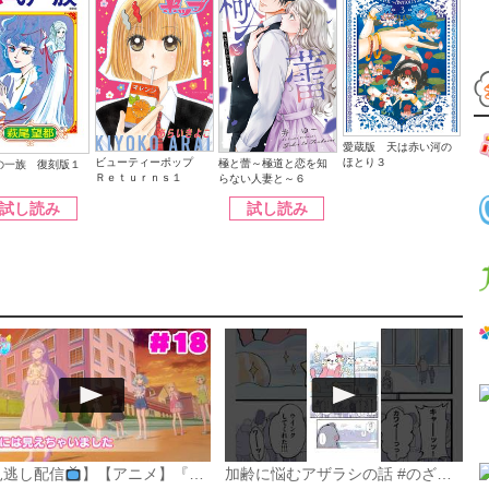
愛蔵版 天は赤い河の
ほとり３
ビューティーポップ
極と蕾～極道と恋を知
の一族 復刻版１
Ｒｅｔｕｒｎｓ１
らない人妻と～６
試し読み
試し読み
見逃し配信
】【アニメ】『おねがいアイプリ』第１８話：エマには見えちゃいました
加齢に悩むアザラシの話 #のざらしちゃん #漫画 #サンデーうぇぶり