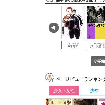
で
08/12まで
08/12まで
08/17まで
08/10まで
増量
試し読み増量
試し読み増量
6巻無料
試し読み増
小学館
ページビューランキン
少女・女性
少年