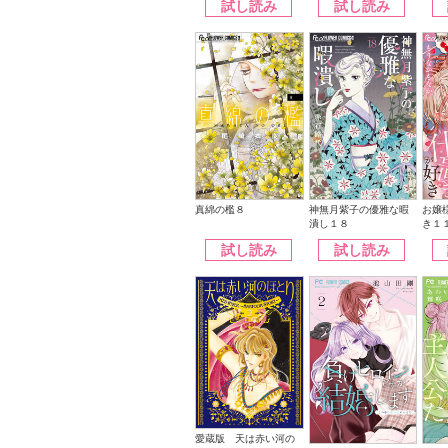
試し読み
試し読み
神無月紫子の優雅な暇
真綿の檻８
お嬢
潰し１８
き１
試し読み
試し読み
愛蔵版 天は赤い河の