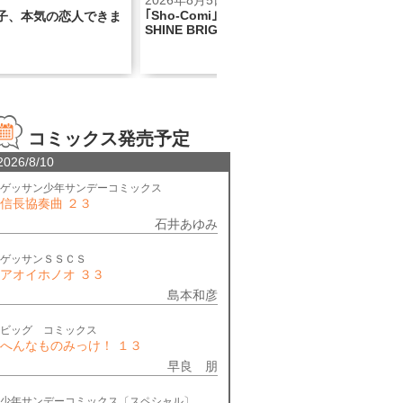
8月5日
2026年8月5日
omi｣×BABY, THE STARS
『看護助手のナナちゃん』連載777
 BRIGHTコラボ号！
話記念巻頭カラー!!
コミックス発売予定
2026/8/10
ゲッサン少年サンデーコミックス
信長協奏曲 ２３
石井あゆみ
ゲッサンＳＳＣＳ
アオイホノオ ３３
島本和彦
ビッグ コミックス
へんなものみっけ！ １３
早良 朋
少年サンデーコミックス〔スペシャル〕