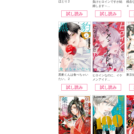
ほとり２
負けヒロインですが結
残念
婚します～...
４
試し読み
試し読み
黒豹くんは食べちゃい
東京
ヒロインなのに、イケ
たい。２
メンアイド...
試し読み
試し読み