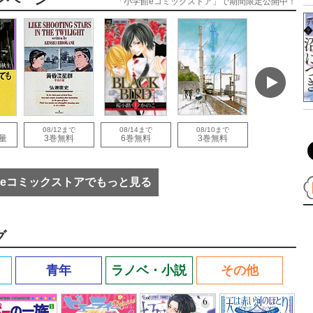
「小学館eコミックストア」で期間限定公開中！
08/12まで
08/14まで
08/10まで
08/30まで
量
3巻無料
6巻無料
3巻無料
1巻無料
eコミックストアでもっと見る
グ
青年
ラノベ・小説
その他