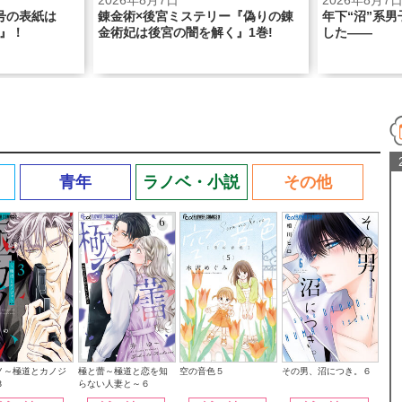
2026年8月7日
2026年
｢Sho-C
ステリー『偽りの錬
年下“沼”系男子、本気の恋人できま
SHINE
を解く』1巻!
した――
青年
ラノベ・小説
その他
その男、沼につき。６
ノ～極道とカノジ
極と蕾～極道と恋を知
空の音色５
３
らない人妻と～６