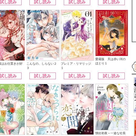
試し読み
試し読み
試し読み
試し読み
愛蔵版 天は赤い河の
ほとり１
こんなの、しらない２
様はお仕置きが好
プレミア・リマリッジ
３
１
１
試し読み
試し読み
試し読み
試し読み
懐妊初夜～一途な社長