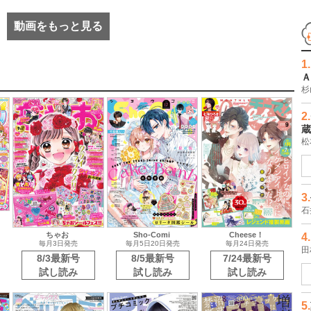
動画をもっと見る
1.
Ａ
杉
2.
蔵
松
3.
石
4.
ちゃお
Sho-Comi
Cheese！
毎月3日発売
毎月5日20日発売
毎月24日発売
田
8/3最新号
8/5最新号
7/24最新号
試し読み
試し読み
試し読み
5.