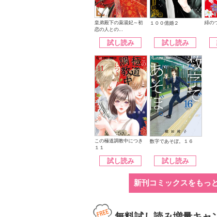
皇弟殿下の薬湯妃～初
緋の
１００億婚２
恋の人との...
試し読み
試し読み
この極道調教中につき
数字であそぼ。１６
１１
試し読み
試し読み
新刊コミックスをもっ
無料試し読み増量キャ