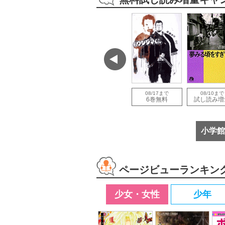
で
08/12まで
08/12まで
08/17まで
08/10まで
増量
試し読み増量
試し読み増量
6巻無料
試し読み増
小学館
ページビューランキン
少女・女性
少年