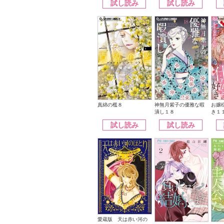
試し読み
試し読み
神無月紫子の優雅な暇
真綿の檻８
お嬢
潰し１８
き１
試し読み
試し読み
愛蔵版 天は赤い河の