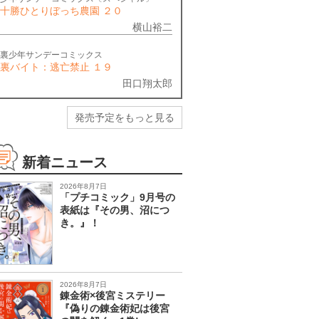
十勝ひとりぼっち農園 ２０
横山裕二
裏少年サンデーコミックス
裏バイト：逃亡禁止 １９
田口翔太郎
発売予定をもっと見る
新着ニュース
2026年8月7日
「プチコミック」9月号の
表紙は『その男、沼につ
き。』！
2026年8月7日
錬金術×後宮ミステリー
『偽りの錬金術妃は後宮