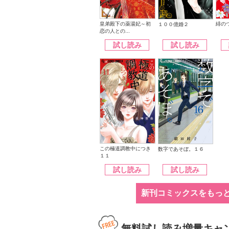
皇弟殿下の薬湯妃～初
緋の
１００億婚２
恋の人との...
試し読み
試し読み
この極道調教中につき
数字であそぼ。１６
１１
試し読み
試し読み
新刊コミックスをもっ
無料試し読み増量キャ