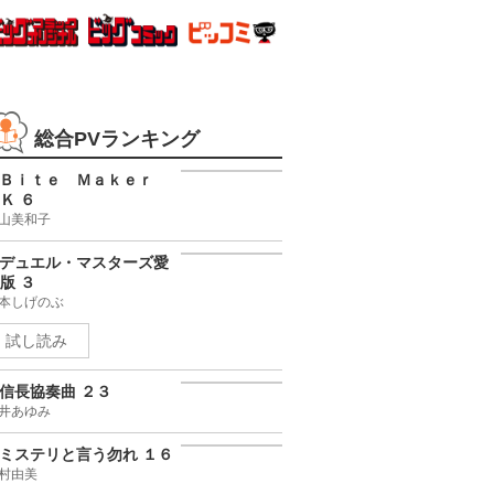
総合PVランキング
Ｂｉｔｅ Ｍａｋｅｒ
Ｋ ６
山美和子
デュエル・マスターズ愛
版 ３
本しげのぶ
試し読み