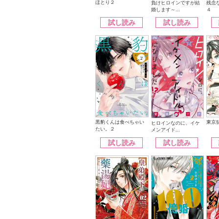
ほとり２
負けヒロインですが結
残念
婚します～...
４
試し読み
試し読み
黒豹くんは食べちゃい
東京
ヒロインなのに、イケ
たい。２
メンアイド...
試し読み
試し読み