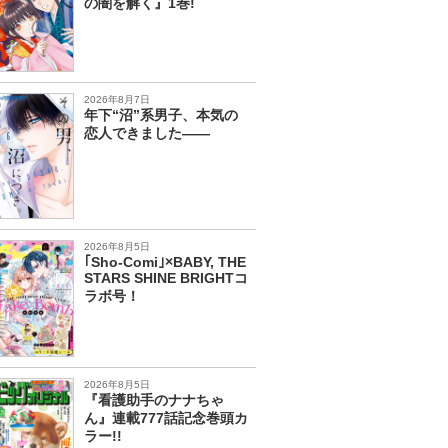
の闇を解く』1巻!
2026年8月7日
年下“沼”系男子、本気の
恋人できました――
2026年8月5日
｢Sho-Comi｣×BABY, THE
STARS SHINE BRIGHTコ
ラボ号！
2026年8月5日
『看護助手のナナちゃ
ん』連載777話記念巻頭カ
ラー!!