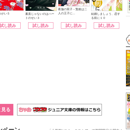
夜伽の双子－贄姫は二
人の王子に...
つがい５
素直じゃないのはハー
結婚しましょう、恋す
トのせい３
る前に１０
試し読み
試し読み
試し読み
試し読み
と見る
ンペーン