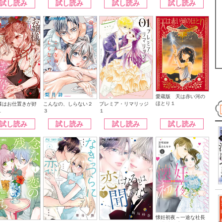
試し読み
試し読み
試し読み
試し読み
愛蔵版 天は赤い河の
ほとり１
こんなの、しらない２
様はお仕置きが好
プレミア・リマリッジ
３
１
１
試し読み
試し読み
試し読み
試し読み
懐妊初夜～一途な社長