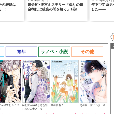
2026年8月7日
2026年8月7日
は
錬金術×後宮ミステリー『偽りの錬
年下“沼”系男子、本
金術妃は後宮の闇を解く』1巻!
した――
青年
ラノベ・小説
その他
その男、沼につき。６
ノ～極道とカノジ
極と蕾～極道と恋を知
空の音色５
３
らない人妻と～６