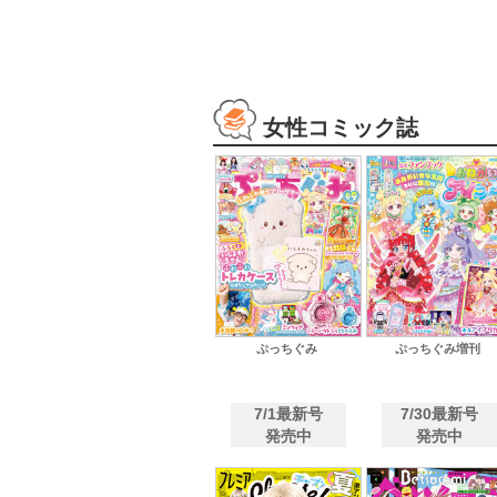
女性コミック誌
ぷっちぐみ
ぷっちぐみ増刊
7/1最新号
7/30最新号
発売中
発売中