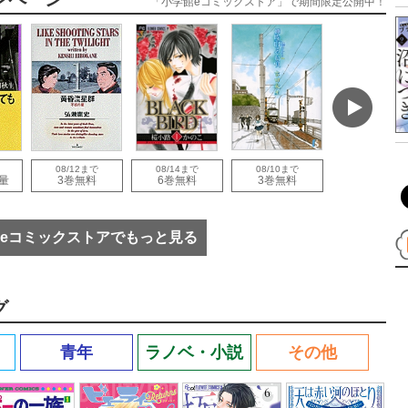
「小学館eコミックストア」で期間限定公開中！
08/12まで
08/14まで
08/10まで
08/30まで
量
3巻無料
6巻無料
3巻無料
1巻無料
eコミックストアでもっと見る
グ
青年
ラノベ・小説
その他