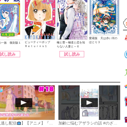
愛蔵版 天は赤い河の
ほとり３
ビューティーポップ
極と蕾～極道と恋を知
の一族 復刻版１
Ｒｅｔｕｒｎｓ１
らない人妻と～６
試し読み
試し読み
見逃し配信
】【アニメ】『おねがいアイプリ』第１８話：エマには見えちゃいました
加齢に悩むアザラシの話 #のざらしちゃん #漫画 #サンデーうぇぶり