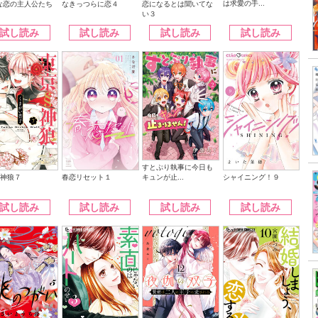
は求愛の手...
なきっつらに恋４
恋になるとは聞いてな
な恋の主人公たち
い３
試し読み
試し読み
試し読み
試し読み
すとぷり執事に今日も
キュンが止...
§神狼７
シャイニング！９
春恋リセット１
試し読み
試し読み
試し読み
試し読み