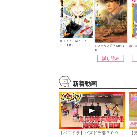
Ｂｉｔｅ Ｍａｋｅ
ｒ ＡＫ６
ミステリと言う勿れ１
ポー
６
試し読み
新着動画
【パズドラ】パズドラ部３０９話「第10回対抗戦1日目」
【