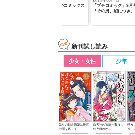
2026年7月28日
2026年8月7日
「くまのまーくん」初のコミックス
「プチコミック」9月号の表紙
化!!
『その男、沼につき。』！
新刊試し読み
少女・女性
少年
白天狗の贄嫁～毒持ち
偽りの錬金術妃は後宮
極カ
の令嬢はか...
の闇を解く１
ョ～