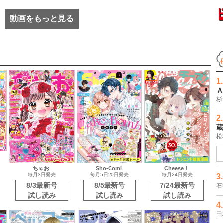
動画をもっと見る
1.
Ａ
杉
ちゃお
Sho-Comi
Cheese！
毎月3日発売
毎月5日20日発売
毎月24日発売
2.
8/3最新号
8/5最新号
7/24最新号
蔵
試し読み
試し読み
試し読み
松