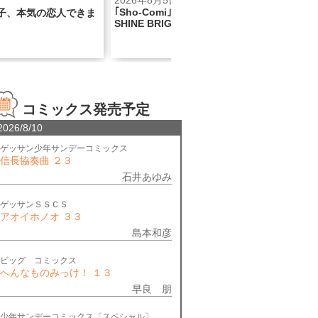
2026年8月5日
2026年8月5
｢Sho-Comi｣×BABY, THE STARS
気の恋人できま
『看護助手の
SHINE BRIGHTコラボ号！
話記念巻頭カラ
コミックス発売予定
2026/8/10
ゲッサン少年サンデーコミックス
信長協奏曲 ２３
石井あゆみ
ゲッサンＳＳＣＳ
アオイホノオ ３３
島本和彦
ビッグ コミックス
へんなものみっけ！ １３
早良 朋
少年サンデーコミックス〔スペシャル〕