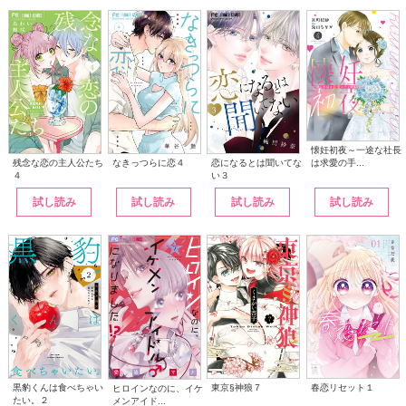
懐妊初夜～一途な社長
は求愛の手...
なきっつらに恋４
恋になるとは聞いてな
残念な恋の主人公たち
い３
４
試し読み
試し読み
試し読み
試し読み
黒豹くんは食べちゃい
東京§神狼７
春恋リセット１
ヒロインなのに、イケ
たい。２
メンアイド...