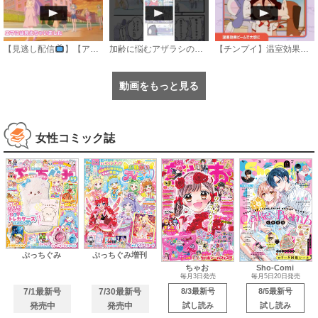
【見逃し配信
】【アニメ】『おねがいアイプリ』第１８話：エマには見えちゃいました
加齢に悩むアザラシの話 #のざらしちゃん #漫画 #サンデーうぇぶり
【チンプイ】温室効果ビームで大切に《公式》
動画をもっと見る
女性コミック誌
ぷっちぐみ
ぷっちぐみ増刊
ちゃお
Sho-Comi
毎月3日発売
毎月5日20日発売
7/1最新号
7/30最新号
8/3最新号
8/5最新号
発売中
発売中
試し読み
試し読み