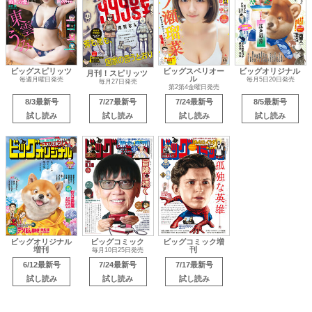
ビッグスピリッツ
ビッグスペリオー
ビッグオリジナル
月刊！スピリッツ
ル
毎週月曜日発売
毎月5日20日発売
毎月27日発売
第2第4金曜日発売
8/3最新号
7/27最新号
7/24最新号
8/5最新号
試し読み
試し読み
試し読み
試し読み
ビッグオリジナル
ビッグコミック
ビッグコミック増
増刊
刊
毎月10日25日発売
6/12最新号
7/24最新号
7/17最新号
試し読み
試し読み
試し読み