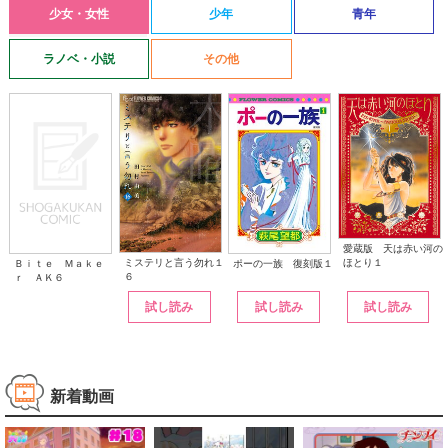
少女・女性
少年
青年
ラノベ・小説
その他
愛蔵版 天は赤い河の
ほとり１
ミステリと言う勿れ１
ポーの一族 復刻版１
Ｂｉｔｅ Ｍａｋｅ
６
ｒ ＡＫ６
試し読み
試し読み
試し読み
新着動画