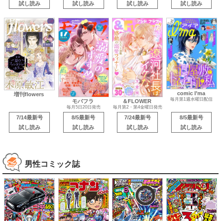
試し読み
試し読み
試し読み
試し読み
comic I’ma
増刊flowers
毎月第1週水曜日配信
モバフラ
＆FLOWER
毎月5日20日発売
毎月第2・第4金曜日発売
7/14最新号
8/5最新号
7/24最新号
8/5最新号
試し読み
試し読み
試し読み
試し読み
男性コミック誌