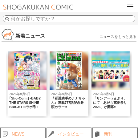
tog
navi
新着ニュース
ニュースをもっと見る
2026年8月5日
2026年8月5日
2026年8月3日
2
『看護助手のナナちゃ
「サンデーうぇぶり」
「ちゃお」9月号のちゃ
ん』連載777話記念巻
にて「あだち充夏祭り
おシールフェスで盛り
推
頭カラー!!
2026」が開幕!!
上がっちゃおう！
つ
NEWS
インタビュー
新刊