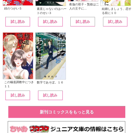
夜伽の双子－贄姫は二
人の王子に...
緋のつがい５
素直じゃないのはハー
結婚しましょう、恋す
トのせい３
る前に１０
試し読み
試し読み
試し読み
試し読み
この極道調教中につき
数字であそぼ。１６
１１
試し読み
試し読み
新刊コミックスをもっと見る