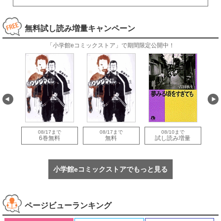
無料試し読み増量キャンペーン
「小学館eコミックストア」で期間限定公開中！
08/17まで
08/17まで
08/10まで
量
6巻無料
無料
試し読み増量
小学館eコミックストアでもっと見る
ページビューランキング