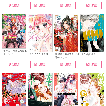
試し読み
試し読み
試し読み
試し読み
すとぷり執事に今日も
シャイニング！９
皇弟殿下の薬湯妃～初
キュンが止...
１００億婚２
恋の人との...
試し読み
試し読み
試し読み
試し読み