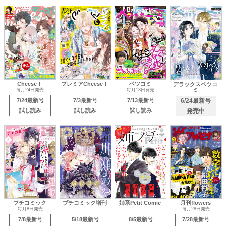
Cheese！
プレミアCheese！
ベツコミ
デラックスベツコ
ミ
毎月24日発売
毎月13日発売
7/24最新号
7/3最新号
7/13最新号
6/24最新号
試し読み
試し読み
試し読み
発売中
プチコミック
プチコミック増刊
姉系Petit Comic
月刊flowers
毎月8日発売
毎月28日発売
7/8最新号
5/18最新号
8/5最新号
7/28最新号