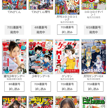
てれびくん
てれびくん増刊
コロコロイチバ
ン！
月刊コロコロコミ
毎月21日発売
ック
毎月15日発売
7/31最新号
4/8最新号
7/15最新号
6/18最新号
発売中
発売中
試し読み
発売中
週刊少年サンデー
少年サンデーS
ゲッサン
月刊サンデーGX
毎週水曜日発売
毎月12日発売
毎月19日発売
8/5最新号
7/24最新号
7/10最新号
7/16最新号
試し読み
試し読み
試し読み
試し読み