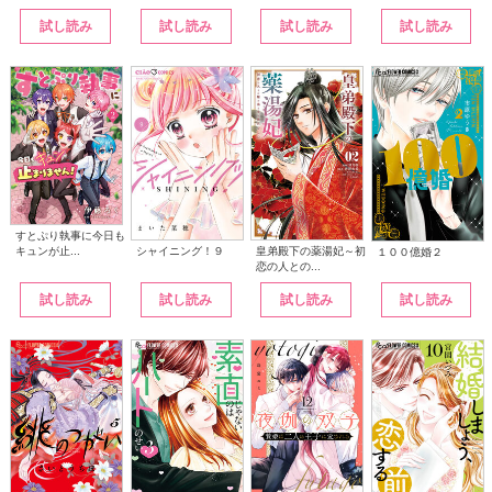
試し読み
試し読み
試し読み
試し読み
すとぷり執事に今日も
シャイニング！９
皇弟殿下の薬湯妃～初
キュンが止...
１００億婚２
恋の人との...
試し読み
試し読み
試し読み
試し読み