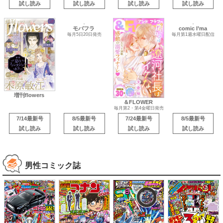
試し読み
試し読み
試し読み
試し読み
comic I’ma
増刊flowers
毎月第1週水曜日配信
モバフラ
＆FLOWER
毎月5日20日発売
毎月第2・第4金曜日発売
7/14最新号
8/5最新号
7/24最新号
8/5最新号
試し読み
試し読み
試し読み
試し読み
男性コミック誌