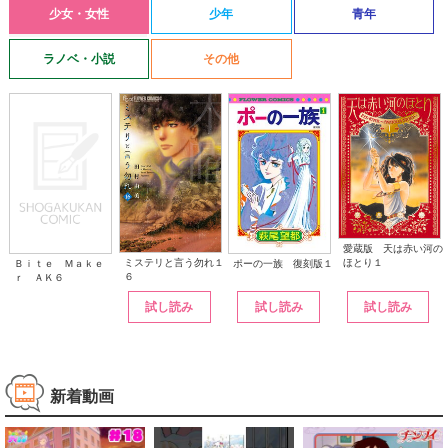
少女・女性
少年
青年
ラノベ・小説
その他
愛蔵版 天は赤い河の
ほとり１
ミステリと言う勿れ１
ポーの一族 復刻版１
Ｂｉｔｅ Ｍａｋｅ
６
ｒ ＡＫ６
試し読み
試し読み
試し読み
新着動画