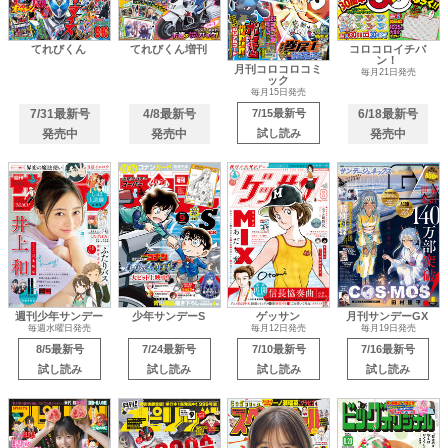
てれびくん
てれびくん増刊
コロコロイチバ
ン！
月刊コロコロコミ
毎月21日発売
ック
毎月15日発売
7/31最新号
4/8最新号
7/15最新号
6/18最新号
発売中
発売中
試し読み
発売中
週刊少年サンデー
少年サンデーS
ゲッサン
月刊サンデーGX
毎週水曜日発売
毎月12日発売
毎月19日発売
8/5最新号
7/24最新号
7/10最新号
7/16最新号
試し読み
試し読み
試し読み
試し読み