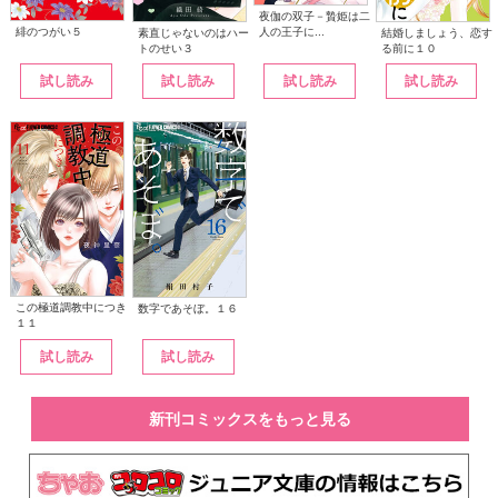
夜伽の双子－贄姫は二
人の王子に...
緋のつがい５
素直じゃないのはハー
結婚しましょう、恋す
トのせい３
る前に１０
試し読み
試し読み
試し読み
試し読み
この極道調教中につき
数字であそぼ。１６
１１
試し読み
試し読み
新刊コミックスをもっと見る