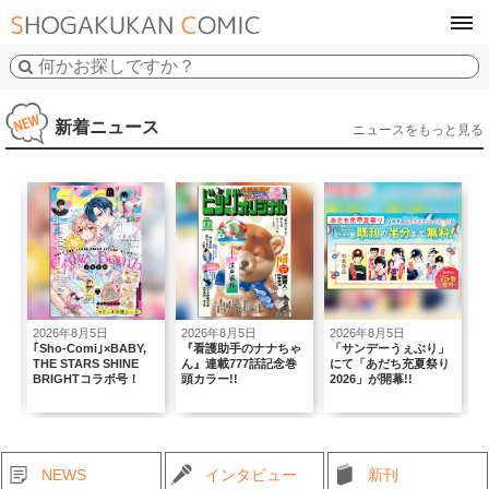
tog
navi
新着ニュース
ニュースをもっと見る
2026年8月5日
2026年8月5日
2026年8月5日
2
｢Sho-Comi｣×BABY,
『看護助手のナナちゃ
「サンデーうぇぶり」
複
THE STARS SHINE
ん』連載777話記念巻
にて「あだち充夏祭り
弾
BRIGHTコラボ号！
頭カラー!!
2026」が開幕!!
NEWS
インタビュー
新刊