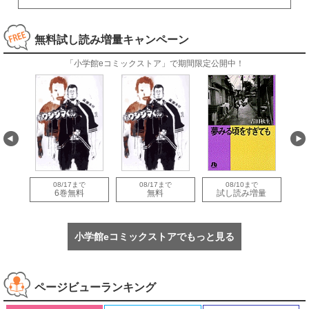
無料試し読み増量キャンペーン
「小学館eコミックストア」で期間限定公開中！
08/17まで
08/17まで
08/10まで
量
6巻無料
無料
試し読み増量
小学館eコミックストアでもっと見る
ページビューランキング