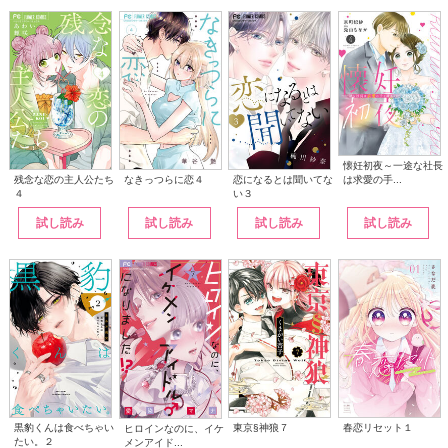
懐妊初夜～一途な社長
は求愛の手...
なきっつらに恋４
恋になるとは聞いてな
残念な恋の主人公たち
い３
４
試し読み
試し読み
試し読み
試し読み
黒豹くんは食べちゃい
東京§神狼７
春恋リセット１
ヒロインなのに、イケ
たい。２
メンアイド...