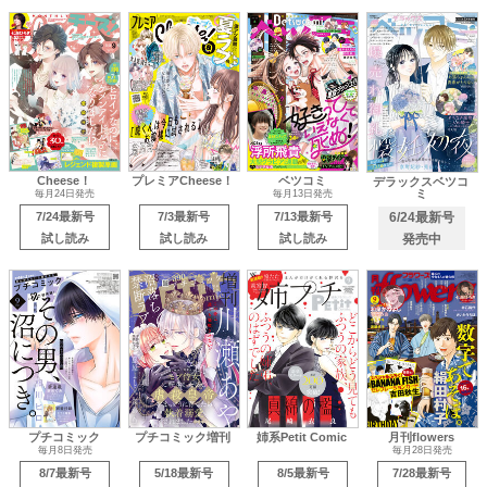
Cheese！
プレミアCheese！
ベツコミ
デラックスベツコ
ミ
毎月24日発売
毎月13日発売
7/24最新号
7/3最新号
7/13最新号
6/24最新号
試し読み
試し読み
試し読み
発売中
プチコミック
プチコミック増刊
姉系Petit Comic
月刊flowers
毎月8日発売
毎月28日発売
8/7最新号
5/18最新号
8/5最新号
7/28最新号