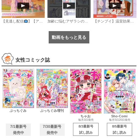
【見逃し配信
】【アニメ】『おねがいアイプリ』第１８話：エマには見えちゃいました
加齢に悩むアザラシの話 #のざらしちゃん #漫画 #サンデーうぇぶり
【チンプイ】温室効果ビームで大切に《公式》
動画をもっと見る
女性コミック誌
ぷっちぐみ
ぷっちぐみ増刊
ちゃお
Sho-Comi
毎月3日発売
毎月5日20日発売
7/1最新号
7/30最新号
8/3最新号
8/5最新号
発売中
発売中
試し読み
試し読み