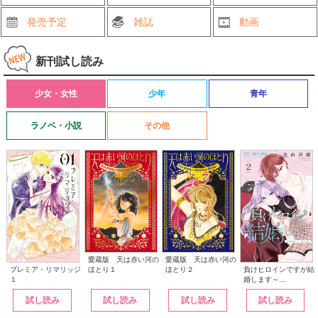
発売予定
雑誌
動画
新刊試し読み
少女・女性
少年
青年
ラノベ・小説
その他
愛蔵版 天は赤い河の
愛蔵版 天は赤い河の
ほとり１
ほとり２
プレミア・リマリッジ
負けヒロインですが結
１
婚します～...
試し読み
試し読み
試し読み
試し読み