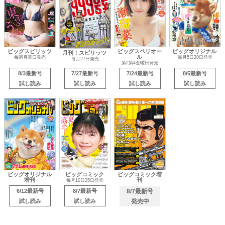
ビッグスピリッツ
ビッグスペリオー
ビッグオリジナル
月刊！スピリッツ
ル
毎週月曜日発売
毎月5日20日発売
毎月27日発売
第2第4金曜日発売
8/3最新号
7/27最新号
7/24最新号
8/5最新号
試し読み
試し読み
試し読み
試し読み
ビッグオリジナル
ビッグコミック
ビッグコミック増
増刊
刊
毎月10日25日発売
6/12最新号
8/7最新号
8/7最新号
試し読み
試し読み
発売中