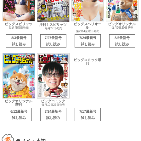
ビッグスピリッツ
ビッグスペリオー
ビッグオリジナル
月刊！スピリッツ
ル
毎週月曜日発売
毎月5日20日発売
毎月27日発売
第2第4金曜日発売
8/3最新号
7/27最新号
7/24最新号
8/5最新号
試し読み
試し読み
試し読み
試し読み
ビッグオリジナル
ビッグコミック
ビッグコミック増
増刊
刊
毎月10日25日発売
6/12最新号
7/24最新号
7/17最新号
試し読み
試し読み
試し読み