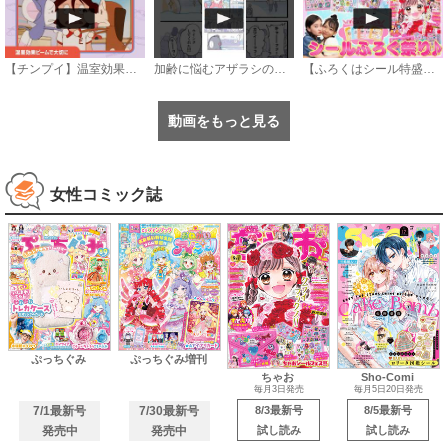
【チンプイ】温室効果ビームで大切に《公式》
加齢に悩むアザラシの話 #のざらしちゃん #漫画 #サンデーうぇぶり
【ふろくはシール特盛り
動画をもっと見る
女性コミック誌
ぷっちぐみ
ぷっちぐみ増刊
ちゃお
Sho-Comi
毎月3日発売
毎月5日20日発売
7/1最新号
7/30最新号
8/3最新号
8/5最新号
発売中
発売中
試し読み
試し読み