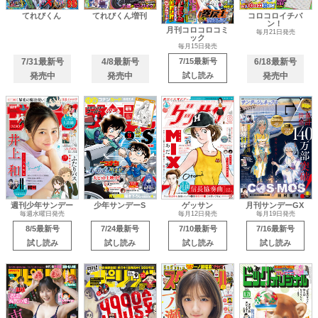
てれびくん
てれびくん増刊
コロコロイチバ
ン！
月刊コロコロコミ
毎月21日発売
ック
毎月15日発売
7/31最新号
4/8最新号
7/15最新号
6/18最新号
発売中
発売中
試し読み
発売中
週刊少年サンデー
少年サンデーS
ゲッサン
月刊サンデーGX
毎週水曜日発売
毎月12日発売
毎月19日発売
8/5最新号
7/24最新号
7/10最新号
7/16最新号
試し読み
試し読み
試し読み
試し読み