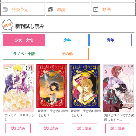
発売予定
雑誌
動画
新刊試し読み
少女・女性
少年
青年
ラノベ・小説
その他
愛蔵版 天は赤い河の
愛蔵版 天は赤い河の
ほとり１
ほとり２
プレミア・リマリッジ
負けヒロインですが結
１
婚します～...
試し読み
試し読み
試し読み
試し読み