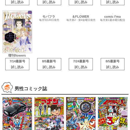
試し読み
試し読み
試し読み
試し読み
comic I’ma
増刊flowers
毎月第1週水曜日配信
モバフラ
＆FLOWER
毎月5日20日発売
毎月第2・第4金曜日発売
7/14最新号
8/5最新号
7/24最新号
8/5最新号
試し読み
試し読み
試し読み
試し読み
男性コミック誌