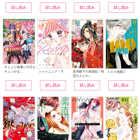
試し読み
試し読み
試し読み
試し読み
すとぷり執事に今日も
シャイニング！９
皇弟殿下の薬湯妃～初
キュンが止...
１００億婚２
恋の人との...
試し読み
試し読み
試し読み
試し読み