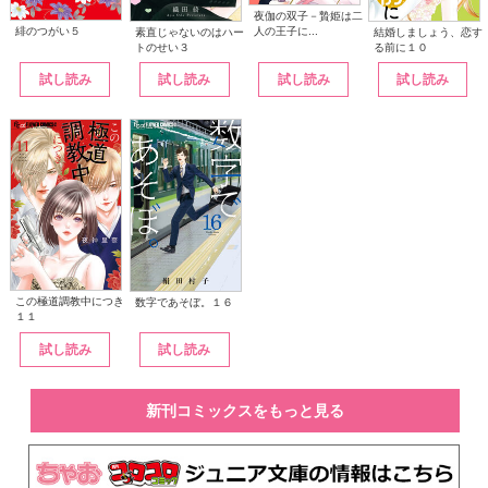
夜伽の双子－贄姫は二
人の王子に...
緋のつがい５
素直じゃないのはハー
結婚しましょう、恋す
トのせい３
る前に１０
試し読み
試し読み
試し読み
試し読み
この極道調教中につき
数字であそぼ。１６
１１
試し読み
試し読み
新刊コミックスをもっと見る