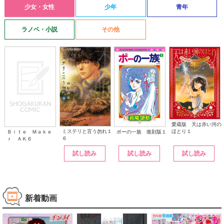
少女・女性
少年
青年
ラノベ・小説
その他
愛蔵版 天は赤い河の
ほとり１
ミステリと言う勿れ１
ポーの一族 復刻版１
Ｂｉｔｅ Ｍａｋｅ
６
ｒ ＡＫ６
試し読み
試し読み
試し読み
新着動画