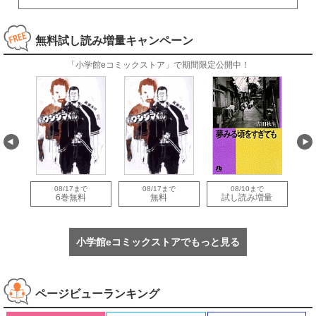
無料試し読み増量キャンペーン
「小学館eコミックストア」で期間限定公開中！
08/17まで
08/17まで
08/10まで
量
6巻無料
無料
試し読み増量
小学館eコミックストアでもっと見る
ページビューランキング