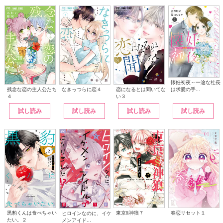
懐妊初夜～一途な社長
は求愛の手...
なきっつらに恋４
恋になるとは聞いてな
残念な恋の主人公たち
い３
４
試し読み
試し読み
試し読み
試し読み
黒豹くんは食べちゃい
東京§神狼７
春恋リセット１
ヒロインなのに、イケ
たい。２
メンアイド...