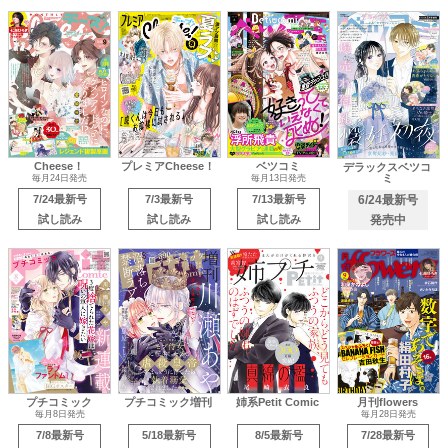
Cheese！
プレミアCheese！
ベツコミ
デラックスベツコ
ミ
毎月24日発売
毎月13日発売
7/24最新号
7/3最新号
7/13最新号
6/24最新号
試し読み
試し読み
試し読み
発売中
プチコミック
プチコミック増刊
姉系Petit Comic
月刊flowers
毎月8日発売
毎月28日発売
7/8最新号
5/18最新号
8/5最新号
7/28最新号