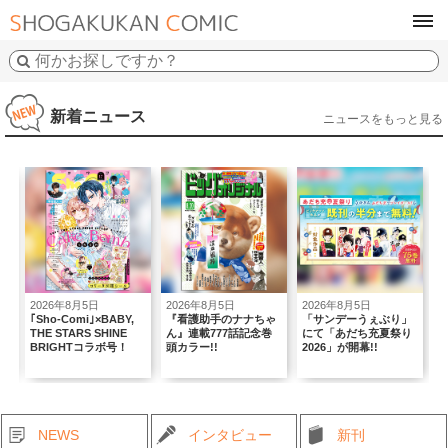
tog
navi
新着ニュース
ニュースをもっと見る
2026年8月5日
2026年8月5日
2026年8月5日
2
｢Sho-Comi｣×BABY,
『看護助手のナナちゃ
「サンデーうぇぶり」
複
THE STARS SHINE
ん』連載777話記念巻
にて「あだち充夏祭り
弾
BRIGHTコラボ号！
頭カラー!!
2026」が開幕!!
NEWS
インタビュー
新刊