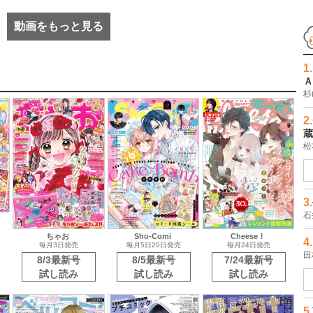
動画をもっと見る
1.
Ａ
杉
ちゃお
Sho-Comi
Cheese！
毎月3日発売
毎月5日20日発売
毎月24日発売
2.
8/3最新号
8/5最新号
7/24最新号
蔵
試し読み
試し読み
試し読み
松