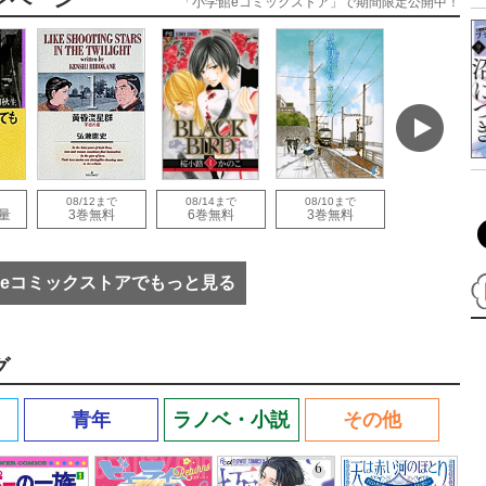
「小学館eコミックストア」で期間限定公開中！
08/12まで
08/14まで
08/10まで
08/30まで
量
3巻無料
6巻無料
3巻無料
1巻無料
eコミックストアでもっと見る
グ
青年
ラノベ・小説
その他