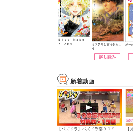
Ｂｉｔｅ Ｍａｋｅ
ｒ ＡＫ６
ミステリと言う勿れ１
ポー
６
試し読み
新着動画
【パズドラ】パズドラ部３０９話「第10回対抗戦1日目」
【