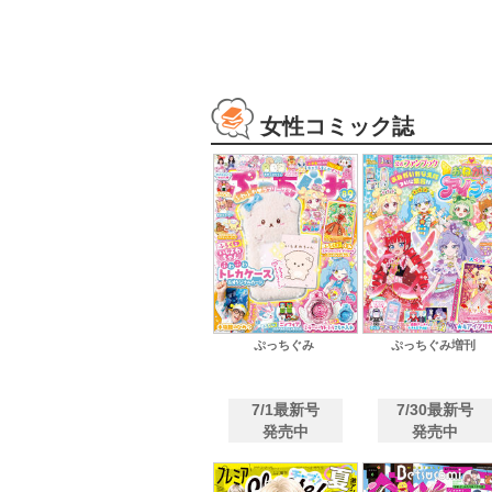
女性コミック誌
ぷっちぐみ
ぷっちぐみ増刊
7/1最新号
7/30最新号
発売中
発売中