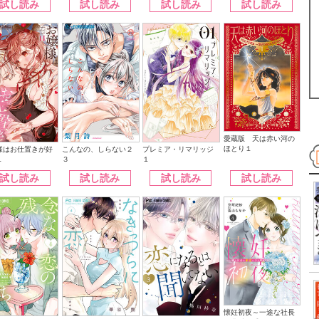
試し読み
試し読み
試し読み
試し読み
愛蔵版 天は赤い河の
ほとり１
こんなの、しらない２
様はお仕置きが好
プレミア・リマリッジ
３
１
１
試し読み
試し読み
試し読み
試し読み
懐妊初夜～一途な社長