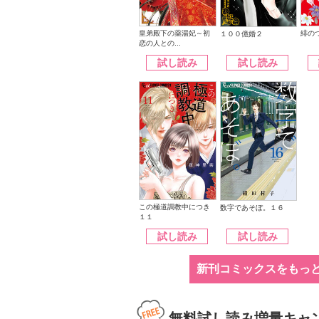
皇弟殿下の薬湯妃～初
緋の
１００億婚２
恋の人との...
試し読み
試し読み
この極道調教中につき
数字であそぼ。１６
１１
試し読み
試し読み
新刊コミックスをもっ
無料試し読み増量キャ