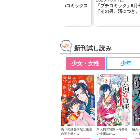
2026年8月7日
2026年8月7日
ックス
「プチコミック」9月号の表紙は
錬金術×後宮ミステリ
『その男、沼につき。』！
金術妃は後宮の闇を解
新刊試し読み
少女・女性
少年
白天狗の贄嫁～毒持ち
偽りの錬金術妃は後宮
極カ
の令嬢はか...
の闇を解く１
ョ～