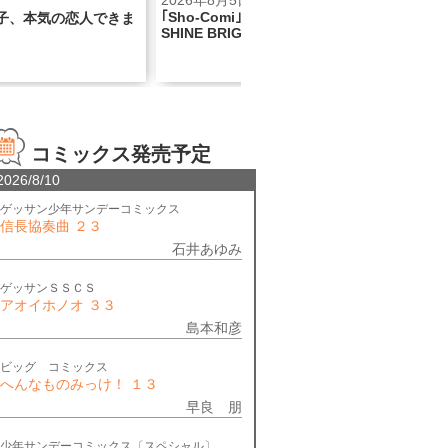
日
2026年8月5日
202
×BABY, THE STARS
『看護助手のナナちゃん』連載777
「サ
IGHTコラボ号！
話記念巻頭カラー!!
充夏祭
コミックス発売予定
2026/8/10
ゲッサン少年サンデーコミックス
信長協奏曲 ２３
石井あゆみ
ゲッサンＳＳＣＳ
アオイホノオ ３３
島本和彦
ビッグ コミックス
へんなものみっけ！ １３
早良 朋
少年サンデーコミックス〔スペシャル〕