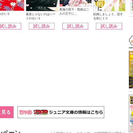
夜伽の双子－贄姫は二
人の王子に...
つがい５
素直じゃないのはハー
結婚しましょう、恋す
トのせい３
る前に１０
試し読み
試し読み
試し読み
試し読み
と見る
ンペーン