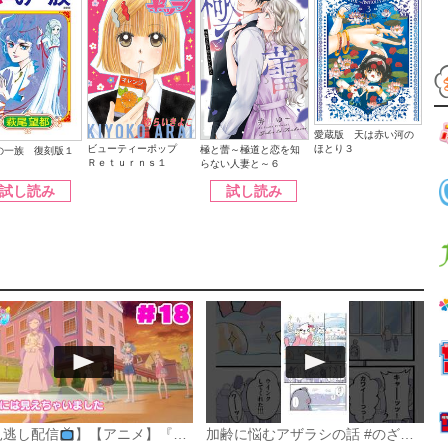
愛蔵版 天は赤い河の
ほとり３
ビューティーポップ
極と蕾～極道と恋を知
の一族 復刻版１
Ｒｅｔｕｒｎｓ１
らない人妻と～６
試し読み
試し読み
見逃し配信
】【アニメ】『おねがいアイプリ』第１８話：エマには見えちゃいました
加齢に悩むアザラシの話 #のざらしちゃん #漫画 #サンデーうぇぶり