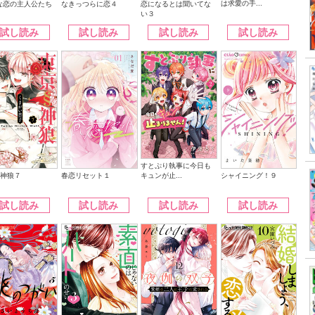
は求愛の手...
なきっつらに恋４
恋になるとは聞いてな
な恋の主人公たち
い３
試し読み
試し読み
試し読み
試し読み
すとぷり執事に今日も
キュンが止...
§神狼７
シャイニング！９
春恋リセット１
試し読み
試し読み
試し読み
試し読み