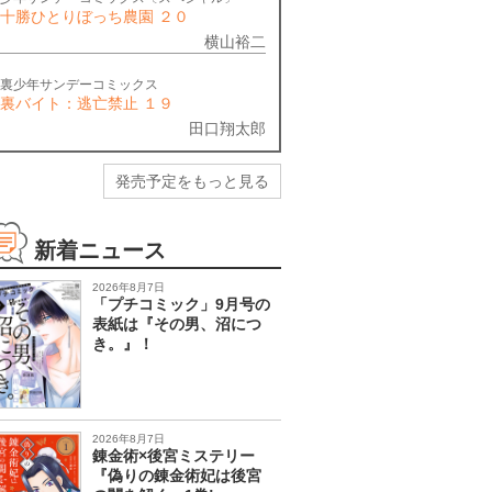
十勝ひとりぼっち農園 ２０
横山裕二
裏少年サンデーコミックス
裏バイト：逃亡禁止 １９
田口翔太郎
発売予定をもっと見る
新着ニュース
2026年8月7日
「プチコミック」9月号の
表紙は『その男、沼につ
き。』！
2026年8月7日
錬金術×後宮ミステリー
『偽りの錬金術妃は後宮