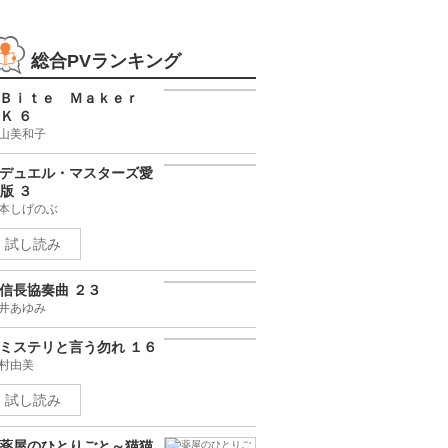
総合PVランキング
Ｂｉｔｅ Ｍａｋｅｒ
Ｋ ６
山美和子
デュエル・マスターズ愛
版 ３
本しげのぶ
試し読み