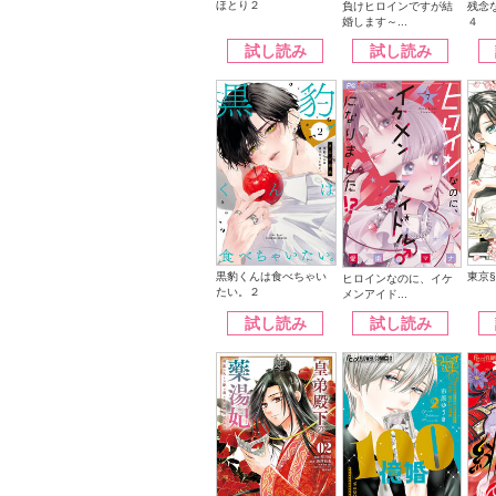
ほとり２
負けヒロインですが結
残念
婚します～...
４
試し読み
試し読み
黒豹くんは食べちゃい
東京
ヒロインなのに、イケ
たい。２
メンアイド...
試し読み
試し読み