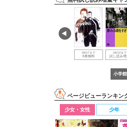
で
08/12まで
08/12まで
08/17まで
08/10まで
増量
試し読み増量
試し読み増量
6巻無料
試し読み増
小学館
ページビューランキン
少女・女性
少年