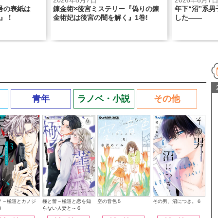
2026年8月7日
2026年8月5
｢Sho-Comi｣
ー『偽りの錬
年下“沼”系男子、本気の恋人できま
SHINE BR
く』1巻!
した――
青年
ラノベ・小説
その他
その男、沼につき。６
ノ～極道とカノジ
極と蕾～極道と恋を知
空の音色５
３
らない人妻と～６