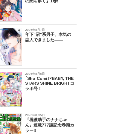
の闇を解く』1巻!
2026年8月7日
年下“沼”系男子、本気の
恋人できました――
2026年8月5日
｢Sho-Comi｣×BABY, THE
STARS SHINE BRIGHTコ
ラボ号！
2026年8月5日
『看護助手のナナちゃ
ん』連載777話記念巻頭カ
ラー!!