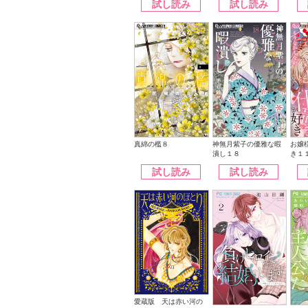
試し読み
試し読み
神無月紫子の優雅な暇
真綿の檻８
お嬢
潰し１８
き１
試し読み
試し読み
愛蔵版 天は赤い河の