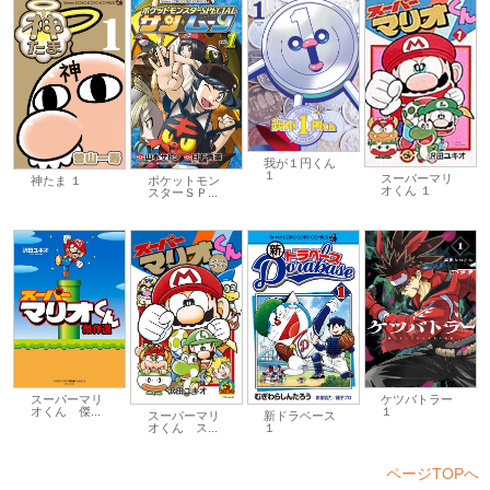
我が１円くん
１
スーパーマリ
神たま １
ポケットモン
オくん １
スターＳＰ...
スーパーマリ
ケツバトラー
オくん 傑...
１
スーパーマリ
新ドラベース
オくん ス...
１
ページTOPへ