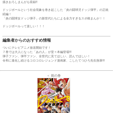
描きおろしまんがも収録!!
ドッジボールという社会現象を巻き起こした「炎の闘球児ドッジ弾平」の正統
続編！
「炎の闘球女ドッジ弾子」の新世代たちによる全力すぎるスポ根まんが！！
ドッジボールって楽しい！！！
編集者からのおすすめ情報
ついにテレビアニメ放送開始です！
７巻では大人になった「あの人」が堂々本編登場!!!
弾子ファン、弾平ファン、全世代に見てほしい、読んでほしい！
令和に進化し続けるコロコロレジェンド漫画家、こしたてつひろ先生熱筆!!!
＜ 前の巻