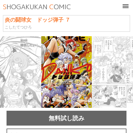
tog
navi
炎の闘球女 ドッジ弾子 ７
こしたてつひろ
無料試し読み