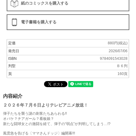
紙のコミックスを購入する
電子書籍を購入する
定価
880円(税込)
発売日
2026/07/06
ISBN
9784091543028
判型
Ｂ６判
頁
160頁
内容紹介
２０２６年７月６日よりテレビアニメ放送！
弾子たちを襲う謎の刺客たちあらわる!!
オバケ？チアガール？看板娘？
新たな闘球女との激闘を経て、弾子の“弱点”が判明してしまう…!?
風雲急を告げる〔ママさんドッジ〕編開幕!!!