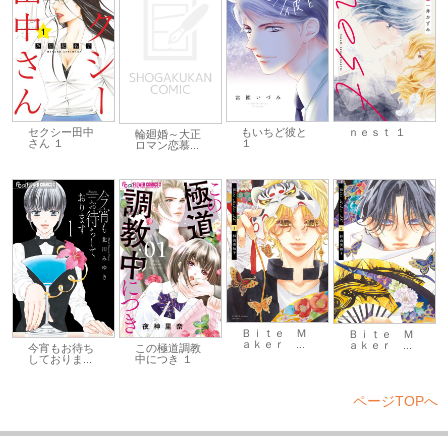
セクシー田中
もいちど彼と
ｎｅｓｔ １
輪廻婚～大正
さん １
１
ロマン恋慕...
Ｂｉｔｅ Ｍ
Ｂｉｔｅ Ｍ
ａｋｅｒ ...
ａｋｅｒ ...
今宵もお待ち
この極道調教
しておりま...
中につき １
ページTOPへ