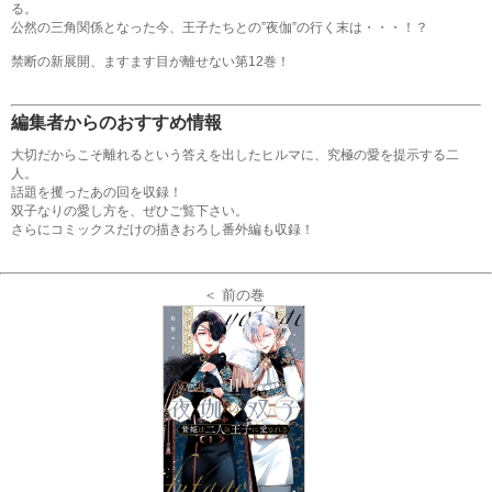
る。
公然の三角関係となった今、王子たちとの”夜伽”の行く末は・・・！？
禁断の新展開、ますます目が離せない第12巻！
編集者からのおすすめ情報
大切だからこそ離れるという答えを出したヒルマに、究極の愛を提示する二
人。
話題を攫ったあの回を収録！
双子なりの愛し方を、ぜひご覧下さい。
さらにコミックスだけの描きおろし番外編も収録！
＜ 前の巻