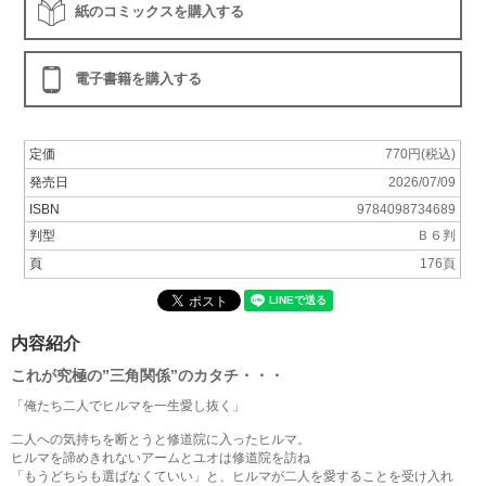
紙のコミックスを購入する
電子書籍を購入する
定価
770円(税込)
発売日
2026/07/09
ISBN
9784098734689
判型
Ｂ６判
頁
176頁
内容紹介
これが究極の”三角関係”のカタチ・・・
「俺たち二人でヒルマを一生愛し抜く」
二人への気持ちを断とうと修道院に入ったヒルマ。
ヒルマを諦めきれないアームとユオは修道院を訪ね
「もうどちらも選ばなくていい」と、ヒルマが二人を愛することを受け入れ