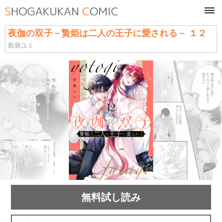
tog
navi
夜伽の双子－贄姫は二人の王子に愛される－ １２
島袋ユミ
無料試し読み