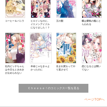
恋落ち沼落ちショートストーリー・
春花くんは、沼でした。 藤田すてふぁにー
Ｃｈｅｅｓｅ！９月号
フラワーコミックス
Ｃｈｅｅｓｅ！バックナンバー配信中！！
Ｃｈｅｅｓｅ！創刊３０周年 コラボカフェ開催！
コーヒー＆バニラ
ヒロインなのに、
王の獣
蝶は愛執の檻にと
小学館の女性向け漫画Ｗｅｂサイト「フラコミｌｉｋｅ！」
イケメンアイドル
らわれる
になりました！？
Ｃｈｅｅｓｅ！ まんがグランプリ 作品大募集！！
小学館公式総合通販サイト「ＣＯＭＩＸＹＺ」
Ｗｅｂまんが雑誌「＆ＦＬＯＷＥＲ」
第９９回 新人コミック大賞 応募作品募集
プレミアＣｈｅｅｓｅ！１０月号
読者人気投票＆電子図書カードプレゼント
応募のきまり
社内ビッチちゃん
本命じゃなきゃよ
生まれ変わってや
恋になるとは聞い
は今日もときめき
かったのに
り直させて
てない
が止められない
Ｃｈｅｅｓｅ！のコミックス一覧を見る
ページTOPへ