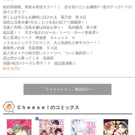
絶好調連載、表紙＆巻頭カラー！！ 恋を知りたいお嬢様×一途ボディガードの
四十八手ラブ・
虎くんは今日もお嬢様に試される 菊乃杏 第９話
強気な没落令嬢×引きこもり令息の訳アリ婚姻譚！！
花妻と宵闇～没落令嬢は純血を捧ぐ～ 高内藤花 第９夜
超話題！！ 天才×鬼才のガール・ミーツ・ボーイ青春譚☆
私と星屑とベース 降旗麦 Ｓｏｕｎｄ ６
ノスタルジックラブロマンス、大人気御礼の巻中カラー！！
薔薇色ノ約束 宮坂香帆 ５４話
超人気オトナの両片想いストーリー、ついに最終回！！
恋は空から降ってくる 花緒莉
溺愛×転生×クーデレ男子！？ 超話題連載☆
やり直し愛犬は今世も恋する 広中あん （ｖｏｌ．９）
続きを読む
強がり女子×愛重めチャラ男子の和風ファンタジーラブ！！
巫の婿探し 川上ちひろ 第１１話
新展開突入で話題沸騰中！！ 大人気連載、巻中カラー！！
恋になるとは聞いてない 桃川紗奈 （ｓｔｕｄｙ １４ 抱かないルール）
「Ｃｈｅｅｓｅ！」雑誌紹介へ
大反響！！ こじらせ仙女×一途男子の中華的ファンタジー！！
霞の花は蒼にほどける 西町セツオ 第４話
あざとい攻めは止まらない！？ 超話題の“あざとラブ”連載！！
Ｃｈｅｅｓｅ！のコミックス
えっちな顔をもう一度見たい！ 花丸ぺこ （第４話）
誇り高き令嬢×口が悪い敏腕護衛のラブバトル！！
銃と白百合 朝田とも ［第３話］
大好評につき再々登場！ ミステリアスよみきり！！
時間泥棒 Ｆｕｍｉ ～もう一人の時間泥棒～