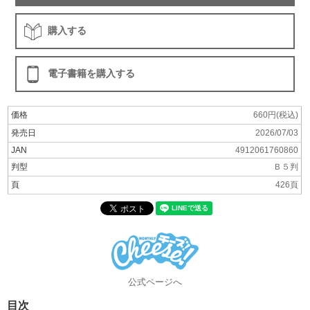
購入する
電子書籍を購入する
価格
660円(税込)
発売日
2026/07/03
JAN
4912061760860
判型
Ｂ５判
頁
426頁
公式ページへ
目次