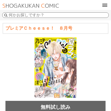
tog
navi
プレミアＣｈｅｅｓｅ！ ８月号
無料試し読み