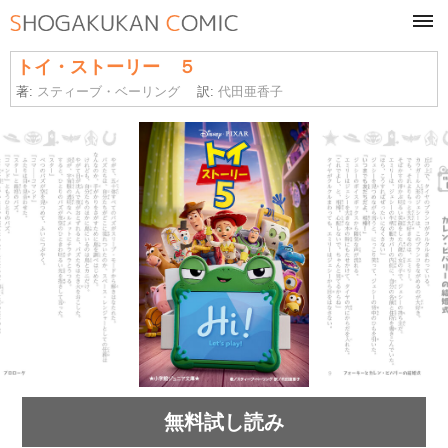
tog
navi
トイ・ストーリー ５
著:
スティーブ・ベーリング
訳:
代田亜香子
無料試し読み