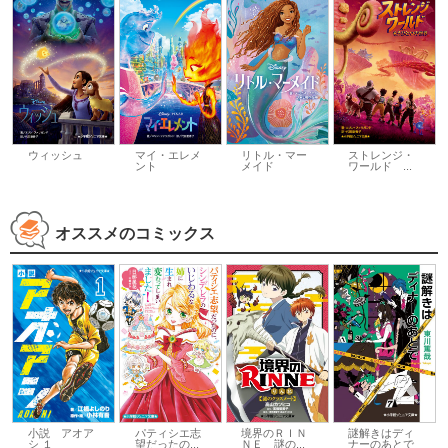
ウィッシュ
マイ・エレメ
リトル・マー
ストレンジ・
ント
メイド
ワールド ...
オススメのコミックス
小説 アオア
パティシエ志
境界のＲＩＮ
謎解きはディ
シ １
望だったの...
ＮＥ 謎の...
ナーのあとで