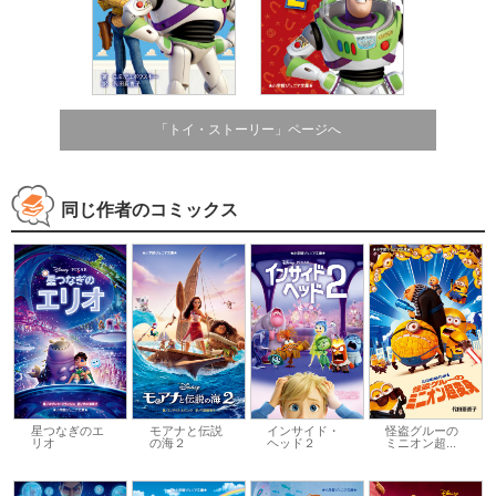
「トイ・ストーリー」ページへ
同じ作者のコミックス
星つなぎのエ
モアナと伝説
インサイド・
怪盗グルーの
リオ
の海２
ヘッド２
ミニオン超...