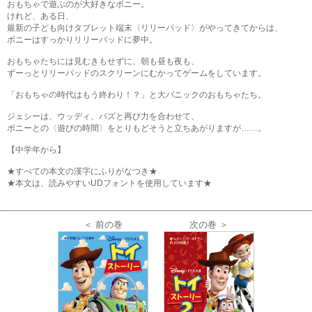
おもちゃで遊ぶのが大好きなボニー。
けれど、ある日、
最新の子ども向けタブレット端末〈リリーパッド〉がやってきてからは、
ボニーはすっかりリリーパッドに夢中。
おもちゃたちには見むきもせずに、朝も昼も夜も、
ずーっとリリーパッドのスクリーンにむかってゲームをしています。
「おもちゃの時代はもう終わり！？」と大パニックのおもちゃたち。
ジェシーは、ウッディ、バズと再び力を合わせて、
ボニーとの〈遊びの時間〉をとりもどそうと立ちあがりますが……。
【中学年から】
★すべての本文の漢字にふりがなつき★
★本文は、読みやすいUDフォントを使用しています★
＜ 前の巻
次の巻 ＞