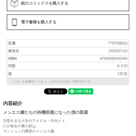
紙のコミックスを購入する
電子書籍を購入する
定価
770円(税込)
発売日
2026/07/10
ISBN
9784098545568
判型
Ｂ６判
頁
192頁
「ただいま待機中につき ２」は2026/10/09に発売予定です。
内容紹介
メンエス嬢たちの待機部屋になった僕の部屋
完璧すぎる大学のアイドル・竹内メイ。
だが彼女の裏の顔は、
マンションの隣室のメンエス嬢。