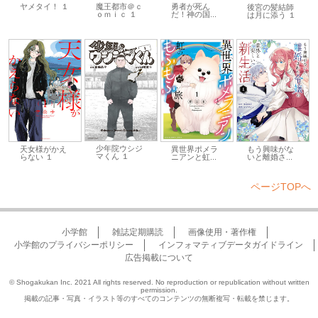
ヤメタイ！ １
魔王都市＠ｃ
勇者が死ん
後宮の髪結師
ｏｍｉｃ １
だ！神の国...
は月に添う １
少年院ウシジ
天女様がかえ
異世界ポメラ
もう興味がな
マくん １
らない １
ニアンと虹...
いと離婚さ...
ページTOPへ
小学館
雑誌定期購読
画像使用・著作権
小学館のプライバシーポリシー
インフォマティブデータガイドライン
広告掲載について
© Shogakukan Inc. 2021 All rights reserved. No reproduction or republication without written
permission.
掲載の記事・写真・イラスト等のすべてのコンテンツの無断複写・転載を禁じます。