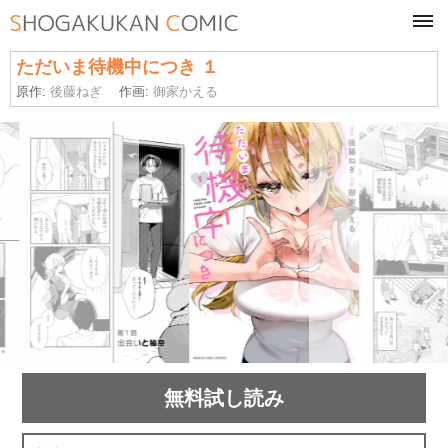
tog
navi
ただいま待機中につき １
原作:
後藤ねぎ
作画:
御家かえる
無料試し読み