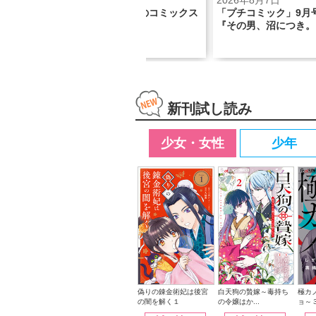
2026年7月28日
2026年8月7日
大人気
「くまのまーくん」初のコミックス
「プチコミック」9月
！
化!!
『その男、沼につき。
新刊試し読み
少女・女性
少年
白天狗の贄嫁～毒持ち
偽りの錬金術妃は後宮
極カ
の令嬢はか...
の闇を解く１
ョ～