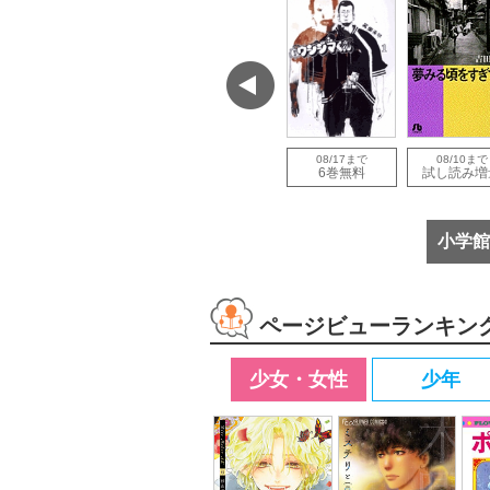
で
08/12まで
08/12まで
08/17まで
08/10まで
増量
試し読み増量
試し読み増量
6巻無料
試し読み増
小学館
ページビューランキン
少女・女性
少年