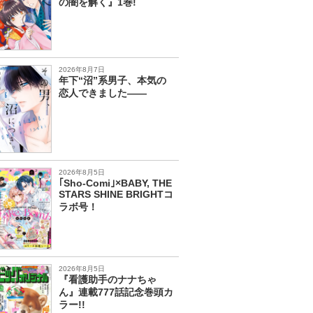
の闇を解く』1巻!
2026年8月7日
年下“沼”系男子、本気の
恋人できました――
2026年8月5日
｢Sho-Comi｣×BABY, THE
STARS SHINE BRIGHTコ
ラボ号！
2026年8月5日
『看護助手のナナちゃ
ん』連載777話記念巻頭カ
ラー!!