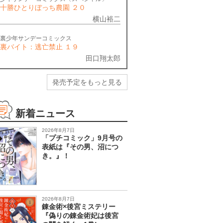
十勝ひとりぼっち農園 ２０
横山裕二
裏少年サンデーコミックス
裏バイト：逃亡禁止 １９
田口翔太郎
発売予定をもっと見る
新着ニュース
2026年8月7日
「プチコミック」9月号の
表紙は『その男、沼につ
き。』！
2026年8月7日
錬金術×後宮ミステリー
『偽りの錬金術妃は後宮