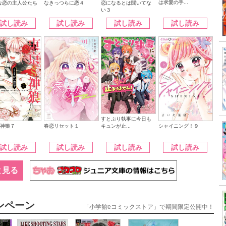
は求愛の手...
なきっつらに恋４
恋になるとは聞いてな
な恋の主人公たち
い３
試し読み
試し読み
試し読み
試し読み
すとぷり執事に今日も
キュンが止...
§神狼７
シャイニング！９
春恋リセット１
試し読み
試し読み
試し読み
試し読み
と見る
ンペーン
「小学館eコミックストア」で期間限定公開中！