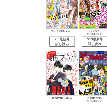
プレミアCheese！
ベツコミ
毎月13日発売
7/3最新号
7/13最新号
試し読み
試し読み
姉系Petit Comic
月刊flowers
毎月28日発売