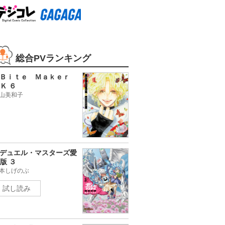
総合PVランキング
Ｂｉｔｅ Ｍａｋｅｒ
Ｋ ６
山美和子
デュエル・マスターズ愛
版 ３
本しげのぶ
試し読み