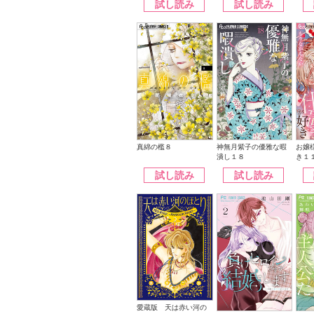
試し読み
試し読み
神無月紫子の優雅な暇
真綿の檻８
お嬢
潰し１８
き１
試し読み
試し読み
愛蔵版 天は赤い河の