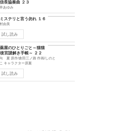
信長協奏曲 ２３
井あゆみ
ミステリと言う勿れ １６
村由美
試し読み
薬屋のひとりごと～猫猫
後宮謎解き手帳～ ２２
向 夏 原作/倉田三ノ路 作画/
のとうこ キャラクター原案
試し読み