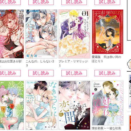
試し読み
試し読み
試し読み
試し読み
愛蔵版 天は赤い河の
ほとり１
こんなの、しらない２
様はお仕置きが好
プレミア・リマリッジ
３
１
１
試し読み
試し読み
試し読み
試し読み
懐妊初夜～一途な社長