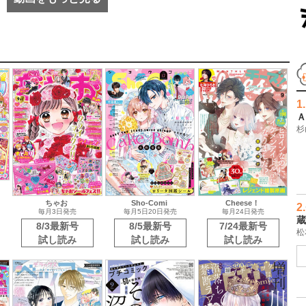
1.
Ａ
杉
ちゃお
Sho-Comi
Cheese！
2.
毎月3日発売
毎月5日20日発売
毎月24日発売
蔵
8/3最新号
8/5最新号
7/24最新号
松
試し読み
試し読み
試し読み