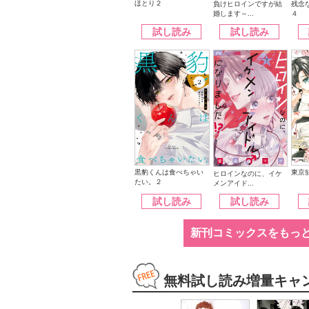
ほとり２
負けヒロインですが結
残念
婚します～...
４
試し読み
試し読み
黒豹くんは食べちゃい
東京
ヒロインなのに、イケ
たい。２
メンアイド...
試し読み
試し読み
新刊コミックスをもっ
無料試し読み増量キャ