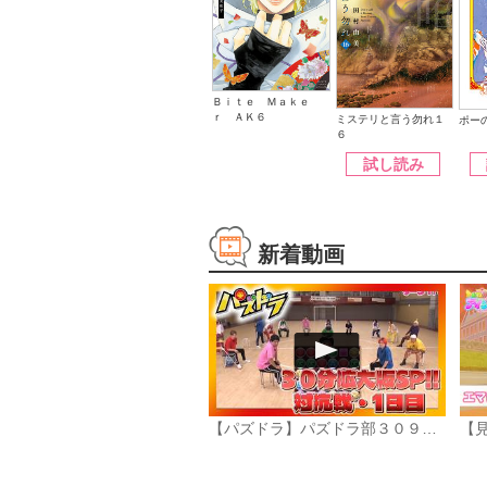
Ｂｉｔｅ Ｍａｋｅ
ｒ ＡＫ６
ミステリと言う勿れ１
ポー
６
試し読み
新着動画
【パズドラ】パズドラ部３０９話「第10回対抗戦1日目」
【