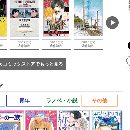
08/12まで
08/14まで
08/10まで
08/30まで
量
3巻無料
6巻無料
3巻無料
1巻無料
eコミックストアでもっと見る
グ
青年
ラノベ・小説
その他