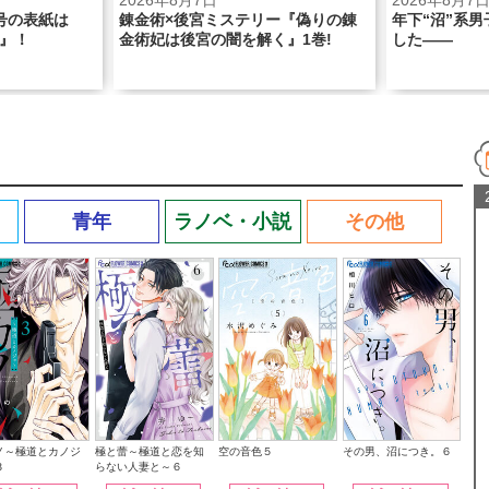
2026年8月7日
2026年8月7
号の表紙は
錬金術×後宮ミステリー『偽りの錬
年下“沼”系
』！
金術妃は後宮の闇を解く』1巻!
した――
青年
ラノベ・小説
その他
その男、沼につき。６
ノ～極道とカノジ
極と蕾～極道と恋を知
空の音色５
３
らない人妻と～６