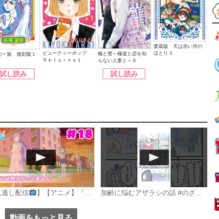
愛蔵版 天は赤い河の
ほとり３
ビューティーポップ
極と蕾～極道と恋を知
の一族 復刻版１
Ｒｅｔｕｒｎｓ１
らない人妻と～６
試し読み
試し読み
見逃し配信
】【アニメ】『おねがいアイプリ』第１８話：エマには見えちゃいました
加齢に悩むアザラシの話 #のざらしちゃん #漫画 #サンデーうぇぶり
動画をもっと見る