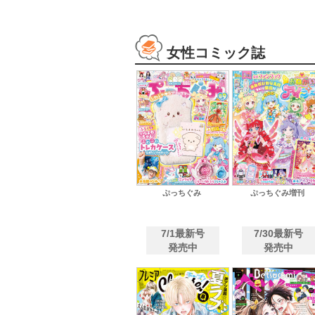
女性コミック誌
ぷっちぐみ
ぷっちぐみ増刊
7/1最新号
7/30最新号
発売中
発売中