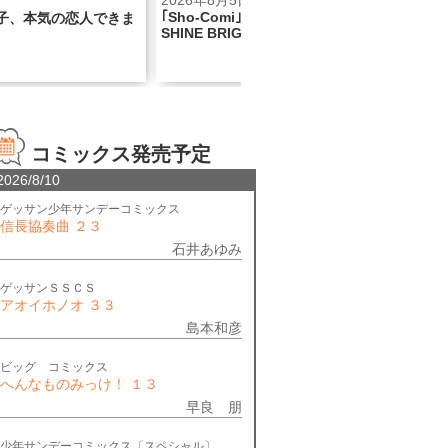
日
2026年8月5日
202
｢Sho-Comi｣×BABY, THE STARS
男子、本気の恋人できま
『看
SHINE BRIGHTコラボ号！
話記念
コミックス発売予定
2026/8/10
ゲッサン少年サンデーコミックス
信長協奏曲 ２３
石井あゆみ
ゲッサンＳＳＣＳ
アオイホノオ ３３
島本和彦
ビッグ コミックス
へんなものみっけ！ １３
早良 朋
少年サンデーコミックス〔スペシャル〕