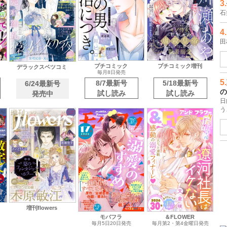
3.
石
プチコミック
プチコミック増刊
デラックスベツコミ
毎月8日発売
8/7最新号
5/18最新号
6/24最新号
4.
試し読み
試し読み
発売中
田
5.
の
日
し
増刊flowers
モバフラ
＆FLOWER
毎月5日20日発売
毎月第2・第4金曜日発売