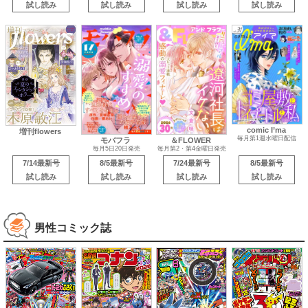
試し読み
試し読み
試し読み
試し読み
comic I’ma
増刊flowers
毎月第1週水曜日配信
モバフラ
＆FLOWER
毎月5日20日発売
毎月第2・第4金曜日発売
7/14最新号
8/5最新号
7/24最新号
8/5最新号
試し読み
試し読み
試し読み
試し読み
男性コミック誌