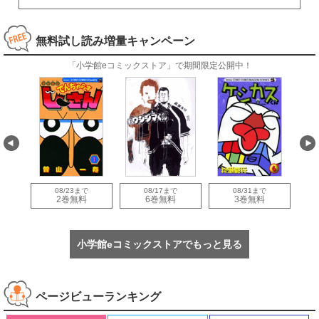
無料試し読み増量キャンペーン
「小学館eコミックストア」で期間限定公開中！
08/23まで
08/17まで
08/31まで
量
2巻無料
6巻無料
3巻無料
小学館eコミックストアでもっと見る
ページビューランキング