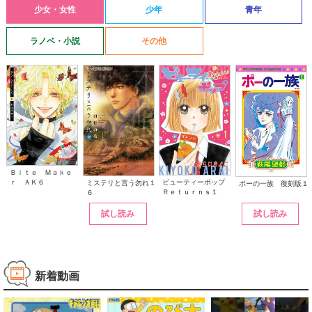
少女・女性
少年
青年
ラノベ・小説
その他
Ｂｉｔｅ Ｍａｋｅ
ｒ ＡＫ６
ビューティーポップ
ミステリと言う勿れ１
ポーの一族 復刻版１
Ｒｅｔｕｒｎｓ１
６
試し読み
試し読み
新着動画