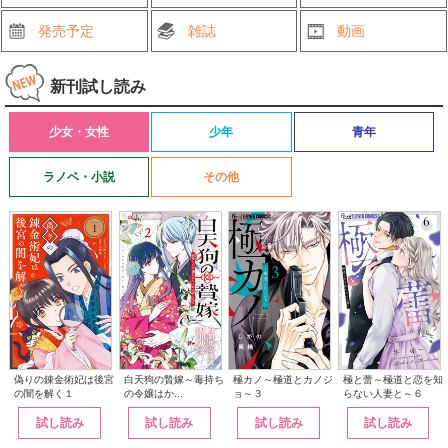
発売予定
雑誌
動画
新刊試し読み
少女・女性
少年
青年
ラノベ・小説
その他
白天狗の贄嫁～毒持ち
偽りの錬金術妃は後宮
極カノ～極道とカノジ
極と蕾～極道と恋を知
の令嬢はか...
の闇を解く１
ョ～３
らない人妻と～６
試し読み
試し読み
試し読み
試し読み