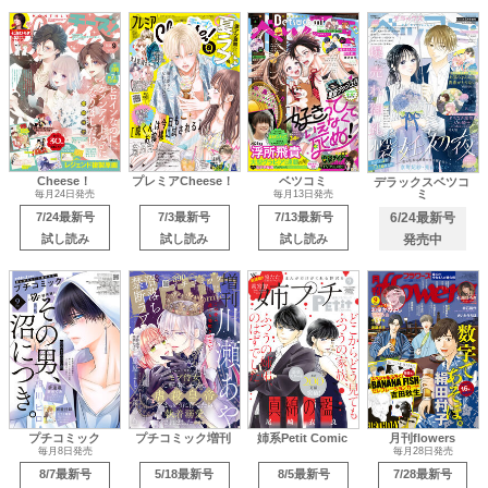
Cheese！
プレミアCheese！
ベツコミ
デラックスベツコ
ミ
毎月24日発売
毎月13日発売
7/24最新号
7/3最新号
7/13最新号
6/24最新号
試し読み
試し読み
試し読み
発売中
プチコミック
プチコミック増刊
姉系Petit Comic
月刊flowers
毎月8日発売
毎月28日発売
8/7最新号
5/18最新号
8/5最新号
7/28最新号