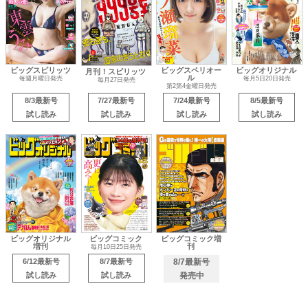
ビッグスピリッツ
ビッグスペリオー
ビッグオリジナル
月刊！スピリッツ
ル
毎週月曜日発売
毎月5日20日発売
毎月27日発売
第2第4金曜日発売
8/3最新号
7/27最新号
7/24最新号
8/5最新号
試し読み
試し読み
試し読み
試し読み
ビッグオリジナル
ビッグコミック
ビッグコミック増
増刊
刊
毎月10日25日発売
6/12最新号
8/7最新号
8/7最新号
試し読み
試し読み
発売中