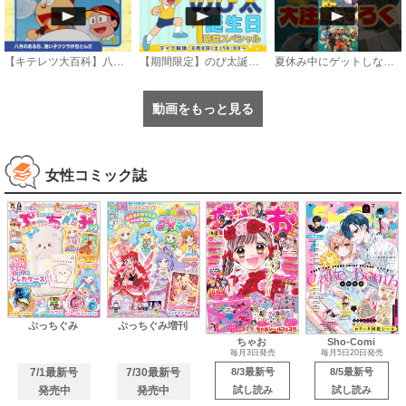
【キテレツ大百科】八月のある日、迷い子クジラが空とんだ《公式》
【期間限定】のび太誕生日1時間スペシャル《ドラえもん公式》
夏休み中にゲットしないと損をする コロコロコミック9月号大注目ふろく3選
動画をもっと見る
女性コミック誌
ぷっちぐみ
ぷっちぐみ増刊
ちゃお
Sho-Comi
毎月3日発売
毎月5日20日発売
7/1最新号
7/30最新号
8/3最新号
8/5最新号
発売中
発売中
試し読み
試し読み