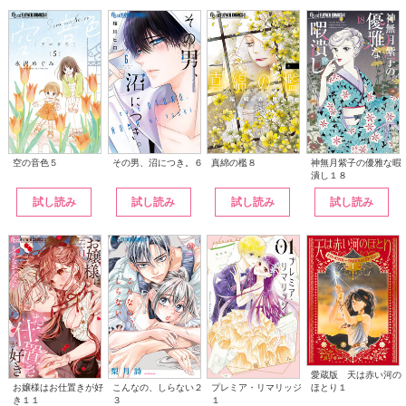
その男、沼につき。６
神無月紫子の優雅な暇
空の音色５
真綿の檻８
潰し１８
試し読み
試し読み
試し読み
試し読み
愛蔵版 天は赤い河の
こんなの、しらない２
ほとり１
お嬢様はお仕置きが好
プレミア・リマリッジ
３
き１１
１