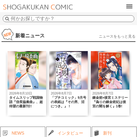
tog
navi
新着ニュース
ニュースをもっと見る
年8月10日
2026年8月7日
2026年8月7日
2026年8月7日
スリップ戦国物
「プチコミック」9月号
錬金術×後宮ミステリー
年下“沼”系男
長協奏曲』、超
の表紙は『その男、沼
『偽りの錬金術妃は後
の恋人できま
最新刊!!
につき。』！
宮の闇を解く』1巻!
NEWS
インタビュー
新刊