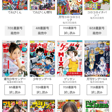
てれびくん
てれびくん増刊
コロコロイチバ
ン！
月刊コロコロコミ
毎月21日発売
ック
毎月15日発売
7/31最新号
4/8最新号
7/15最新号
6/18最新号
発売中
発売中
試し読み
発売中
週刊少年サンデー
少年サンデーS
ゲッサン
月刊サンデーGX
毎週水曜日発売
毎月12日発売
毎月19日発売
8/5最新号
7/24最新号
7/10最新号
7/16最新号
試し読み
試し読み
試し読み
試し読み