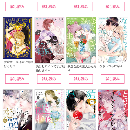
試し読み
試し読み
試し読み
試し読み
愛蔵版 天は赤い河の
なきっつらに恋４
ほとり２
負けヒロインですが結
残念な恋の主人公たち
婚します～...
４
試し読み
試し読み
試し読み
試し読み