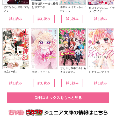
懐妊初夜～一途な社長
は求愛の手...
恋になるとは聞いてな
黒豹くんは食べちゃい
ヒロインなのに、イケ
い３
たい。２
メンアイド...
試し読み
試し読み
試し読み
試し読み
すとぷり執事に今日も
東京§神狼７
シャイニング！９
キュンが止...
春恋リセット１
試し読み
試し読み
試し読み
試し読み
新刊コミックスをもっと見る