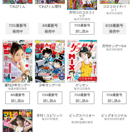
てれびくん
てれびくん増刊
コロコロイチバ
ン！
月刊コロコロコミ
毎月21日発売
ック
毎月15日発売
7/31最新号
4/8最新号
7/15最新号
6/18最新号
発売中
発売中
試し読み
発売中
週刊少年サンデー
少年サンデーS
ゲッサン
月刊サンデーGX
毎週水曜日発売
毎月12日発売
毎月19日発売
8/5最新号
7/24最新号
7/10最新号
7/16最新号
試し読み
試し読み
試し読み
試し読み