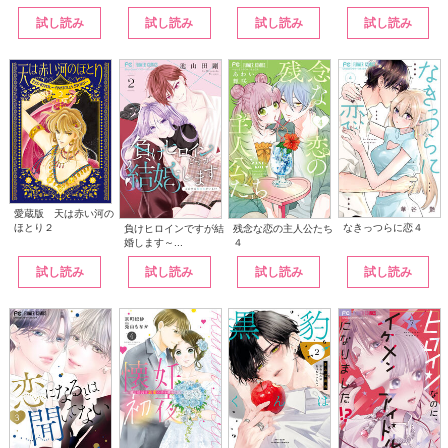
試し読み
試し読み
試し読み
試し読み
愛蔵版 天は赤い河の
なきっつらに恋４
ほとり２
負けヒロインですが結
残念な恋の主人公たち
婚します～...
４
試し読み
試し読み
試し読み
試し読み