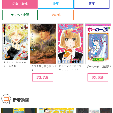
少女・女性
少年
青年
ラノベ・小説
その他
Ｂｉｔｅ Ｍａｋｅ
ｒ ＡＫ６
ビューティーポップ
ミステリと言う勿れ１
ポーの一族 復刻版１
Ｒｅｔｕｒｎｓ１
６
試し読み
試し読み
新着動画