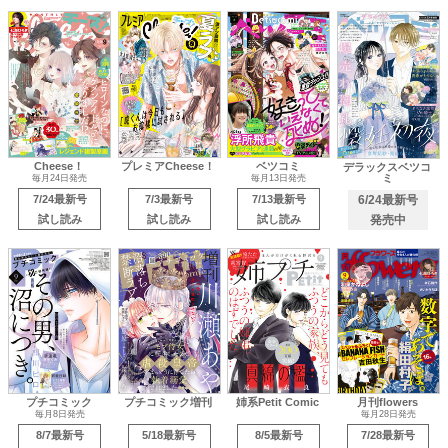
Cheese！
プレミアCheese！
ベツコミ
デラックスベツコ
ミ
毎月24日発売
毎月13日発売
7/24最新号
7/3最新号
7/13最新号
6/24最新号
試し読み
試し読み
試し読み
発売中
プチコミック
プチコミック増刊
姉系Petit Comic
月刊flowers
毎月8日発売
毎月28日発売
8/7最新号
5/18最新号
8/5最新号
7/28最新号