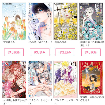
その男、沼につき。６
神無月紫子の優雅な暇
空の音色５
真綿の檻８
潰し１８
試し読み
試し読み
試し読み
試し読み
愛蔵版 天は赤い河の
こんなの、しらない２
ほとり１
お嬢様はお仕置きが好
プレミア・リマリッジ
３
き１１
１