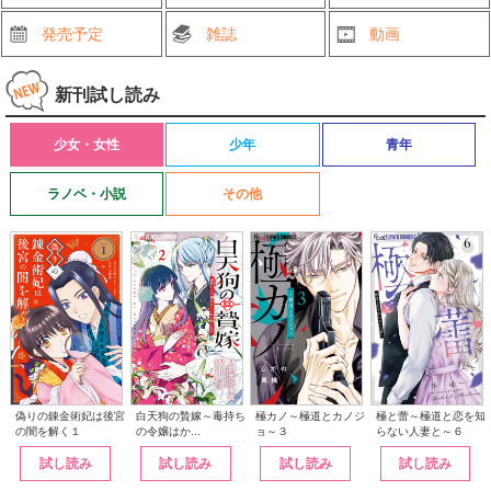
発売予定
雑誌
動画
新刊試し読み
少女・女性
少年
青年
ラノベ・小説
その他
白天狗の贄嫁～毒持ち
偽りの錬金術妃は後宮
極カノ～極道とカノジ
極と蕾～極道と恋を知
の令嬢はか...
の闇を解く１
ョ～３
らない人妻と～６
試し読み
試し読み
試し読み
試し読み