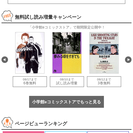
無料試し読み増量キャンペーン
「小学館eコミックストア」で期間限定公開中！
08/17まで
08/10まで
08/12まで
量
6巻無料
試し読み増量
3巻無料
小学館eコミックストアでもっと見る
ページビューランキング