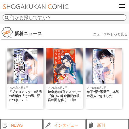
tog
navi
新着ニュース
ニュースをもっと見る
2026年8月7日
2026年8月7日
2026年8月7日
2
初
「プチコミック」9月号
錬金術×後宮ミステリー
年下“沼”系男子、本気
｢
の表紙は『その男、沼
『偽りの錬金術妃は後
の恋人できました――
T
につき。』！
宮の闇を解く』1巻!
B
NEWS
インタビュー
新刊