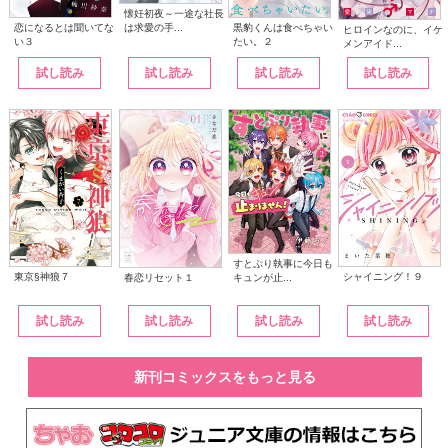
懐妊初夜～一途な社長
は求愛の手...
恋になるとは聞いてな
黒豹くんは食べちゃい
ヒロインなのに、イケ
い３
たい。２
メンアイド...
試し読み
試し読み
試し読み
試し読み
すとぷり執事に今日も
東京§神狼７
シャイニング！９
キュンが止...
春恋リセット１
試し読み
試し読み
試し読み
試し読み
新刊コミックスをもっと見る