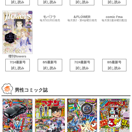
試し読み
試し読み
試し読み
試し読み
comic I’ma
増刊flowers
毎月第1週水曜日配信
モバフラ
＆FLOWER
毎月5日20日発売
毎月第2・第4金曜日発売
7/14最新号
8/5最新号
7/24最新号
8/5最新号
試し読み
試し読み
試し読み
試し読み
男性コミック誌