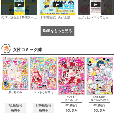
のび太誕生日1時間スペシャル【8月8日〜21日まで公開中】
【期間限定】のび太誕生日1時間スペシャル《ドラえもん公式》
エゴサにハマってしまうアザラシの話 #漫画 #サンデーうぇぶり
動画をもっと見る
女性コミック誌
ぷっちぐみ
ぷっちぐみ増刊
ちゃお
Sho-Comi
毎月3日発売
毎月5日20日発売
7/1最新号
7/30最新号
8/3最新号
8/5最新号
発売中
発売中
試し読み
試し読み