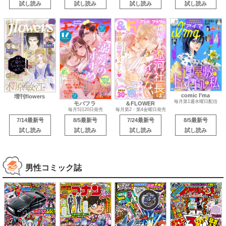
試し読み
試し読み
試し読み
試し読み
comic I’ma
増刊flowers
毎月第1週水曜日配信
モバフラ
＆FLOWER
毎月5日20日発売
毎月第2・第4金曜日発売
7/14最新号
8/5最新号
7/24最新号
8/5最新号
試し読み
試し読み
試し読み
試し読み
男性コミック誌