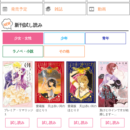
発売予定
雑誌
動画
新刊試し読み
少女・女性
少年
青年
ラノベ・小説
その他
愛蔵版 天は赤い河の
愛蔵版 天は赤い河の
ほとり１
ほとり２
プレミア・リマリッジ
負けヒロインですが結
１
婚します～...
試し読み
試し読み
試し読み
試し読み