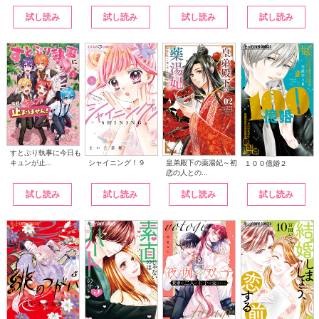
試し読み
試し読み
試し読み
試し読み
すとぷり執事に今日も
シャイニング！９
皇弟殿下の薬湯妃～初
キュンが止...
１００億婚２
恋の人との...
試し読み
試し読み
試し読み
試し読み