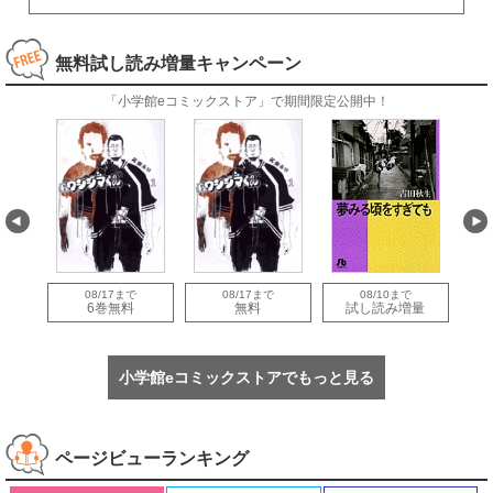
無料試し読み増量キャンペーン
「小学館eコミックストア」で期間限定公開中！
08/17まで
08/17まで
08/10まで
量
6巻無料
無料
試し読み増量
小学館eコミックストアでもっと見る
ページビューランキング