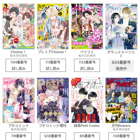
Cheese！
プレミアCheese！
ベツコミ
デラックスベツコ
ミ
毎月24日発売
毎月13日発売
7/24最新号
7/3最新号
7/13最新号
6/24最新号
試し読み
試し読み
試し読み
発売中
プチコミック
プチコミック増刊
姉系Petit Comic
月刊flowers
毎月8日発売
毎月28日発売
7/8最新号
5/18最新号
8/5最新号
7/28最新号