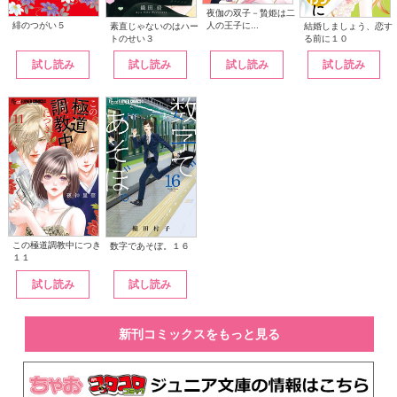
夜伽の双子－贄姫は二
人の王子に...
緋のつがい５
素直じゃないのはハー
結婚しましょう、恋す
トのせい３
る前に１０
試し読み
試し読み
試し読み
試し読み
この極道調教中につき
数字であそぼ。１６
１１
試し読み
試し読み
新刊コミックスをもっと見る