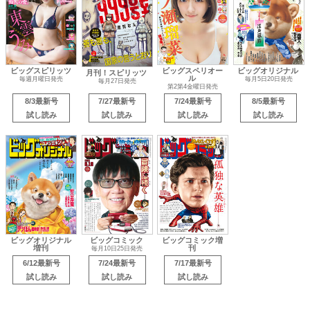
ビッグスピリッツ
ビッグスペリオー
ビッグオリジナル
月刊！スピリッツ
ル
毎週月曜日発売
毎月5日20日発売
毎月27日発売
第2第4金曜日発売
8/3最新号
7/27最新号
7/24最新号
8/5最新号
試し読み
試し読み
試し読み
試し読み
ビッグオリジナル
ビッグコミック
ビッグコミック増
増刊
刊
毎月10日25日発売
6/12最新号
7/24最新号
7/17最新号
試し読み
試し読み
試し読み