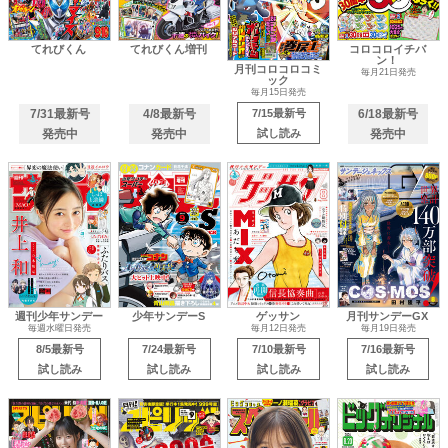
てれびくん
てれびくん増刊
コロコロイチバ
ン！
月刊コロコロコミ
毎月21日発売
ック
毎月15日発売
7/31最新号
4/8最新号
7/15最新号
6/18最新号
発売中
発売中
試し読み
発売中
週刊少年サンデー
少年サンデーS
ゲッサン
月刊サンデーGX
毎週水曜日発売
毎月12日発売
毎月19日発売
8/5最新号
7/24最新号
7/10最新号
7/16最新号
試し読み
試し読み
試し読み
試し読み