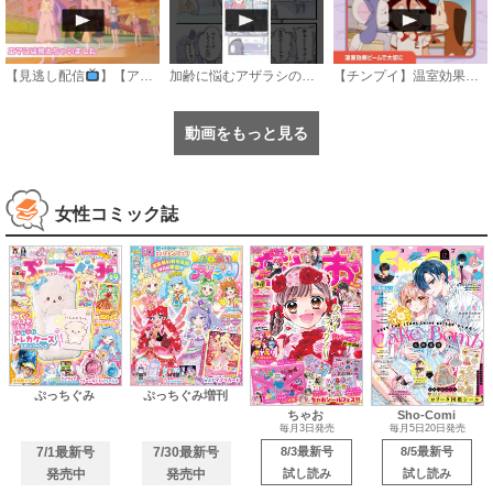
【見逃し配信
】【アニメ】『おねがいアイプリ』第１８話：エマには見えちゃいました
加齢に悩むアザラシの話 #のざらしちゃん #漫画 #サンデーうぇぶり
【チンプイ】温室効果ビームで大切に《公式》
動画をもっと見る
女性コミック誌
ぷっちぐみ
ぷっちぐみ増刊
ちゃお
Sho-Comi
毎月3日発売
毎月5日20日発売
7/1最新号
7/30最新号
8/3最新号
8/5最新号
発売中
発売中
試し読み
試し読み