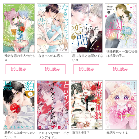
懐妊初夜～一途な社長
は求愛の手...
なきっつらに恋４
恋になるとは聞いてな
残念な恋の主人公たち
い３
４
試し読み
試し読み
試し読み
試し読み
黒豹くんは食べちゃい
東京§神狼７
春恋リセット１
ヒロインなのに、イケ
たい。２
メンアイド...