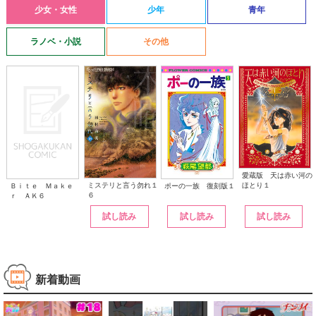
少女・女性
少年
青年
ラノベ・小説
その他
愛蔵版 天は赤い河の
ほとり１
ミステリと言う勿れ１
ポーの一族 復刻版１
Ｂｉｔｅ Ｍａｋｅ
６
ｒ ＡＫ６
試し読み
試し読み
試し読み
新着動画