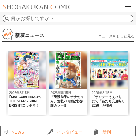
tog
navi
新着ニュース
ニュースをもっと見る
2026年8月5日
2026年8月5日
2026年8月5日
2
｢Sho-Comi｣×BABY,
『看護助手のナナちゃ
「サンデーうぇぶり」
複
THE STARS SHINE
ん』連載777話記念巻
にて「あだち充夏祭り
弾
BRIGHTコラボ号！
頭カラー!!
2026」が開幕!!
NEWS
インタビュー
新刊