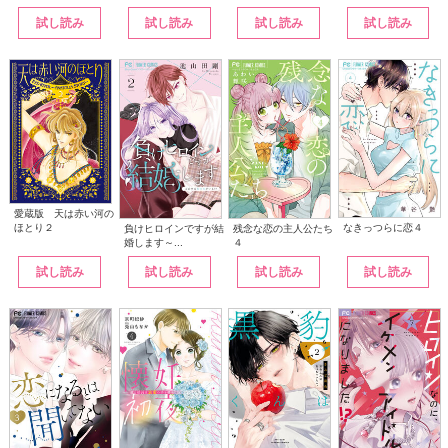
試し読み
試し読み
試し読み
試し読み
愛蔵版 天は赤い河の
なきっつらに恋４
ほとり２
負けヒロインですが結
残念な恋の主人公たち
婚します～...
４
試し読み
試し読み
試し読み
試し読み