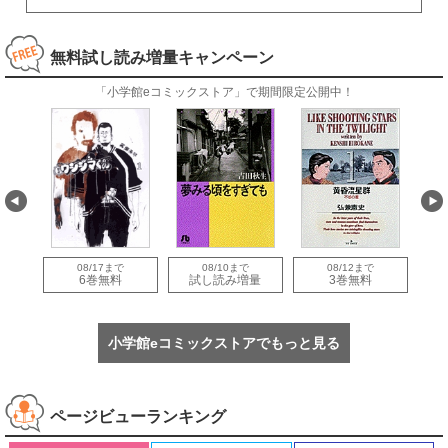
無料試し読み増量キャンペーン
「小学館eコミックストア」で期間限定公開中！
08/17まで
08/10まで
08/12まで
量
6巻無料
試し読み増量
3巻無料
小学館eコミックストアでもっと見る
ページビューランキング