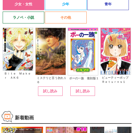
少女・女性
少年
青年
ラノベ・小説
その他
Ｂｉｔｅ Ｍａｋｅ
ｒ ＡＫ６
ビューティーポップ
ミステリと言う勿れ１
ポーの一族 復刻版１
Ｒｅｔｕｒｎｓ１
６
試し読み
試し読み
新着動画