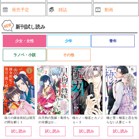
発売予定
雑誌
動画
新刊試し読み
少女・女性
少年
青年
ラノベ・小説
その他
白天狗の贄嫁～毒持ち
偽りの錬金術妃は後宮
極カノ～極道とカノジ
極と蕾～極道と恋を知
の令嬢はか...
の闇を解く１
ョ～３
らない人妻と～６
試し読み
試し読み
試し読み
試し読み