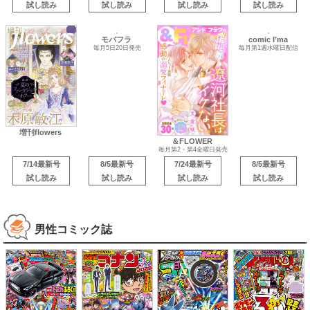
試し読み
試し読み
試し読み
試し読み
comic I’ma
増刊flowers
毎月第1週水曜日配信
モバフラ
＆FLOWER
毎月5日20日発売
毎月第2・第4金曜日発売
7/14最新号
8/5最新号
7/24最新号
8/5最新号
試し読み
試し読み
試し読み
試し読み
男性コミック誌