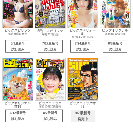
ビッグスピリッツ
ビッグスペリオー
ビッグオリジナル
月刊！スピリッツ
ル
毎週月曜日発売
毎月5日20日発売
毎月27日発売
第2第4金曜日発売
8/3最新号
7/27最新号
7/24最新号
8/5最新号
試し読み
試し読み
試し読み
試し読み
ビッグオリジナル
ビッグコミック
ビッグコミック増
増刊
刊
毎月10日25日発売
6/12最新号
8/7最新号
8/7最新号
試し読み
試し読み
発売中