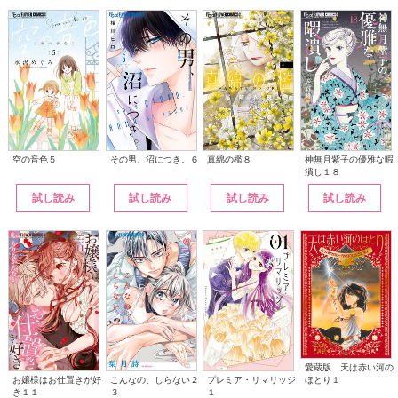
その男、沼につき。６
神無月紫子の優雅な暇
空の音色５
真綿の檻８
潰し１８
試し読み
試し読み
試し読み
試し読み
愛蔵版 天は赤い河の
こんなの、しらない２
ほとり１
お嬢様はお仕置きが好
プレミア・リマリッジ
３
き１１
１