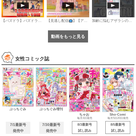
【パズドラ】パズドラ部３０９話「第10回対抗戦1日目」
【見逃し配信
】【アニメ】『おねがいアイプリ』第１８話：エマには見えちゃいました
加齢に悩むアザラシの話 #のざらしちゃん #漫画 #サンデーうぇぶり
動画をもっと見る
女性コミック誌
ぷっちぐみ
ぷっちぐみ増刊
ちゃお
Sho-Comi
毎月3日発売
毎月5日20日発売
7/1最新号
7/30最新号
8/3最新号
8/5最新号
発売中
発売中
試し読み
試し読み