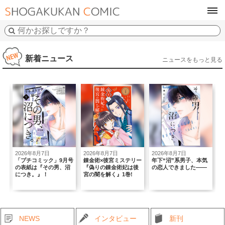
tog
navi
新着ニュース
ニュースをもっと見る
2026年8月7日
2026年8月7日
2026年8月7日
2026年8
「プチコミック」9月号
錬金術×後宮ミステリー
年下“沼”系男子、本気
｢Sho-Co
の表紙は『その男、沼
『偽りの錬金術妃は後
の恋人できました――
THE STA
につき。』！
宮の闇を解く』1巻!
BRIGH
NEWS
インタビュー
新刊