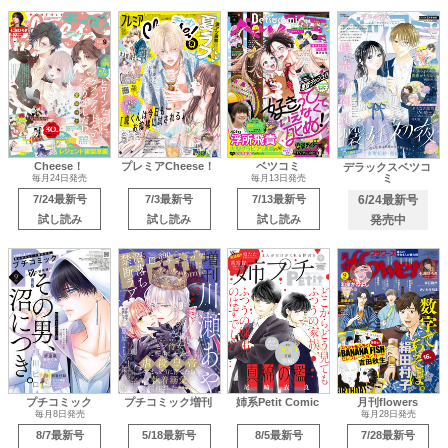
Cheese！
プレミアCheese！
ベツコミ
デラックスベツコ
ミ
毎月24日発売
毎月13日発売
7/24最新号
7/3最新号
7/13最新号
6/24最新号
試し読み
試し読み
試し読み
発売中
プチコミック
プチコミック増刊
姉系Petit Comic
月刊flowers
毎月8日発売
毎月28日発売
8/7最新号
5/18最新号
8/5最新号
7/28最新号