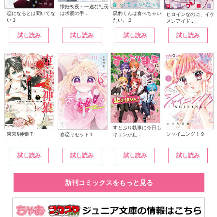
懐妊初夜～一途な社長
は求愛の手...
恋になるとは聞いてな
黒豹くんは食べちゃい
ヒロインなのに、イケ
い３
たい。２
メンアイド...
試し読み
試し読み
試し読み
試し読み
すとぷり執事に今日も
東京§神狼７
シャイニング！９
キュンが止...
春恋リセット１
試し読み
試し読み
試し読み
試し読み
新刊コミックスをもっと見る