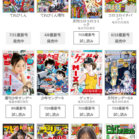
てれびくん
てれびくん増刊
コロコロイチバ
ン！
月刊コロコロコミ
毎月21日発売
ック
毎月15日発売
7/31最新号
4/8最新号
7/15最新号
6/18最新号
発売中
発売中
試し読み
発売中
週刊少年サンデー
少年サンデーS
ゲッサン
月刊サンデーGX
毎週水曜日発売
毎月12日発売
毎月19日発売
8/5最新号
7/24最新号
7/10最新号
7/16最新号
試し読み
試し読み
試し読み
試し読み