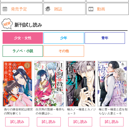
発売予定
雑誌
動画
新刊試し読み
少女・女性
少年
青年
ラノベ・小説
その他
白天狗の贄嫁～毒持ち
偽りの錬金術妃は後宮
極カノ～極道とカノジ
極と蕾～極道と恋を知
の令嬢はか...
の闇を解く１
ョ～３
らない人妻と～６
試し読み
試し読み
試し読み
試し読み