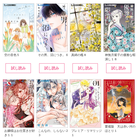
その男、沼につき。６
神無月紫子の優雅な暇
空の音色５
真綿の檻８
潰し１８
試し読み
試し読み
試し読み
試し読み
愛蔵版 天は赤い河の
こんなの、しらない２
ほとり１
お嬢様はお仕置きが好
プレミア・リマリッジ
３
き１１
１