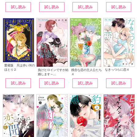
試し読み
試し読み
試し読み
試し読み
愛蔵版 天は赤い河の
なきっつらに恋４
ほとり２
負けヒロインですが結
残念な恋の主人公たち
婚します～...
４
試し読み
試し読み
試し読み
試し読み