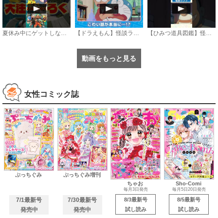
夏休み中にゲットしないと損をする コロコロコミック9月号大注目ふろく3選
【ドラえもん】怪談ランプ《公式》
【ひみつ道具図鑑】怪談ランプ #ドラえもん #doraemon #ひみつ道具
動画をもっと見る
女性コミック誌
ぷっちぐみ
ぷっちぐみ増刊
ちゃお
Sho-Comi
毎月3日発売
毎月5日20日発売
7/1最新号
7/30最新号
8/3最新号
8/5最新号
発売中
発売中
試し読み
試し読み