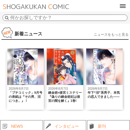
tog
navi
新着ニュース
ニュースをもっと見る
2026年8月7日
2026年8月7日
2026年8月7日
2
初
「プチコミック」9月号
錬金術×後宮ミステリー
年下“沼”系男子、本気
｢
の表紙は『その男、沼
『偽りの錬金術妃は後
の恋人できました――
T
につき。』！
宮の闇を解く』1巻!
B
NEWS
インタビュー
新刊