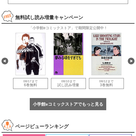
無料試し読み増量キャンペーン
「小学館eコミックストア」で期間限定公開中！
08/17まで
08/10まで
08/12まで
量
6巻無料
試し読み増量
3巻無料
小学館eコミックストアでもっと見る
ページビューランキング