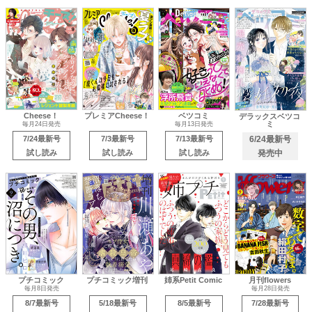
Cheese！
プレミアCheese！
ベツコミ
デラックスベツコ
ミ
毎月24日発売
毎月13日発売
7/24最新号
7/3最新号
7/13最新号
6/24最新号
試し読み
試し読み
試し読み
発売中
プチコミック
プチコミック増刊
姉系Petit Comic
月刊flowers
毎月8日発売
毎月28日発売
8/7最新号
5/18最新号
8/5最新号
7/28最新号