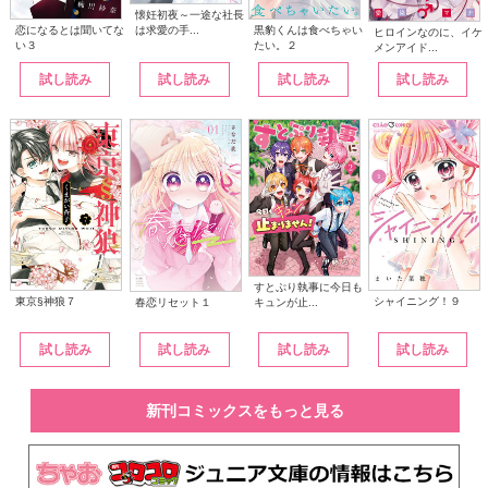
懐妊初夜～一途な社長
は求愛の手...
恋になるとは聞いてな
黒豹くんは食べちゃい
ヒロインなのに、イケ
い３
たい。２
メンアイド...
試し読み
試し読み
試し読み
試し読み
すとぷり執事に今日も
東京§神狼７
シャイニング！９
キュンが止...
春恋リセット１
試し読み
試し読み
試し読み
試し読み
新刊コミックスをもっと見る