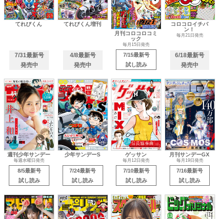
てれびくん
てれびくん増刊
コロコロイチバ
ン！
月刊コロコロコミ
毎月21日発売
ック
毎月15日発売
7/31最新号
4/8最新号
7/15最新号
6/18最新号
発売中
発売中
試し読み
発売中
週刊少年サンデー
少年サンデーS
ゲッサン
月刊サンデーGX
毎週水曜日発売
毎月12日発売
毎月19日発売
8/5最新号
7/24最新号
7/10最新号
7/16最新号
試し読み
試し読み
試し読み
試し読み