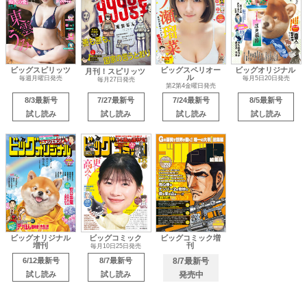
ビッグスピリッツ
ビッグスペリオー
ビッグオリジナル
月刊！スピリッツ
ル
毎週月曜日発売
毎月5日20日発売
毎月27日発売
第2第4金曜日発売
8/3最新号
7/27最新号
7/24最新号
8/5最新号
試し読み
試し読み
試し読み
試し読み
ビッグオリジナル
ビッグコミック
ビッグコミック増
増刊
刊
毎月10日25日発売
6/12最新号
8/7最新号
8/7最新号
試し読み
試し読み
発売中