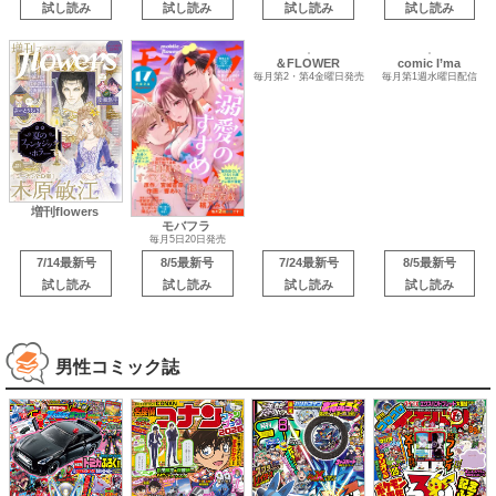
試し読み
試し読み
試し読み
試し読み
comic I’ma
増刊flowers
毎月第1週水曜日配信
モバフラ
＆FLOWER
毎月5日20日発売
毎月第2・第4金曜日発売
7/14最新号
8/5最新号
7/24最新号
8/5最新号
試し読み
試し読み
試し読み
試し読み
男性コミック誌