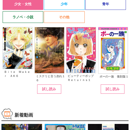
少女・女性
少年
青年
ラノベ・小説
その他
Ｂｉｔｅ Ｍａｋｅ
ｒ ＡＫ６
ビューティーポップ
ミステリと言う勿れ１
ポーの一族 復刻版１
Ｒｅｔｕｒｎｓ１
６
試し読み
試し読み
新着動画