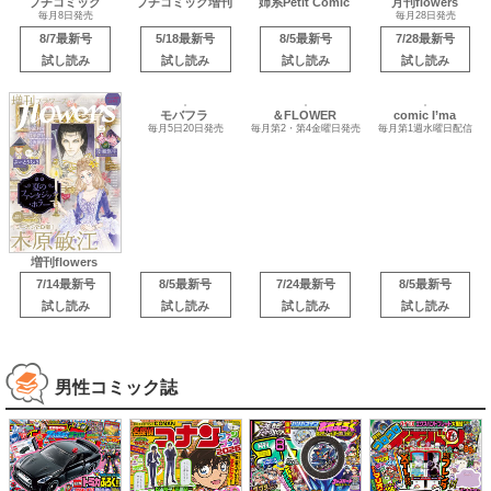
プチコミック
プチコミック増刊
姉系Petit Comic
月刊flowers
毎月8日発売
毎月28日発売
8/7最新号
5/18最新号
8/5最新号
7/28最新号
試し読み
試し読み
試し読み
試し読み
comic I’ma
増刊flowers
毎月第1週水曜日配信
モバフラ
＆FLOWER
毎月5日20日発売
毎月第2・第4金曜日発売
7/14最新号
8/5最新号
7/24最新号
8/5最新号
試し読み
試し読み
試し読み
試し読み
男性コミック誌