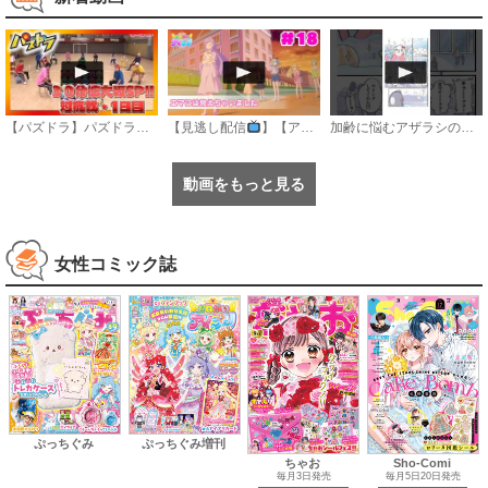
【パズドラ】パズドラ部３０９話「第10回対抗戦1日目」
【見逃し配信
】【アニメ】『おねがいアイプリ』第１８話：エマには見えちゃいました
加齢に悩むアザラシの話 #のざらしちゃん #漫画 #サンデーうぇぶり
動画をもっと見る
女性コミック誌
ぷっちぐみ
ぷっちぐみ増刊
ちゃお
Sho-Comi
毎月3日発売
毎月5日20日発売