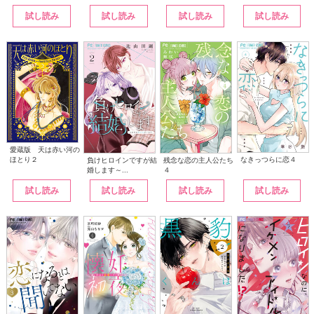
試し読み
試し読み
試し読み
試し読み
愛蔵版 天は赤い河の
なきっつらに恋４
ほとり２
負けヒロインですが結
残念な恋の主人公たち
婚します～...
４
試し読み
試し読み
試し読み
試し読み