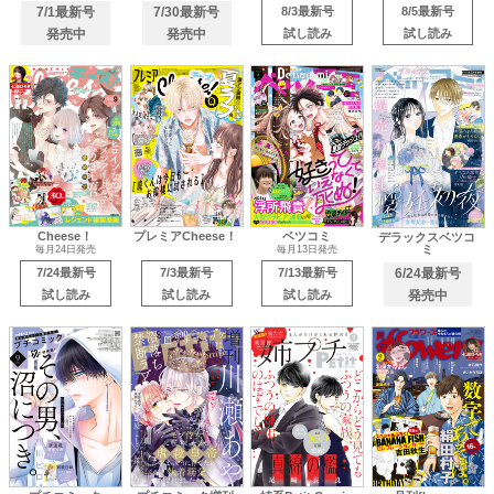
7/1最新号
7/30最新号
8/3最新号
8/5最新号
発売中
発売中
試し読み
試し読み
Cheese！
プレミアCheese！
ベツコミ
デラックスベツコ
ミ
毎月24日発売
毎月13日発売
7/24最新号
7/3最新号
7/13最新号
6/24最新号
試し読み
試し読み
試し読み
発売中