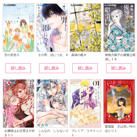
その男、沼につき。６
神無月紫子の優雅な暇
空の音色５
真綿の檻８
潰し１８
試し読み
試し読み
試し読み
試し読み
愛蔵版 天は赤い河の
こんなの、しらない２
ほとり１
お嬢様はお仕置きが好
プレミア・リマリッジ
３
き１１
１