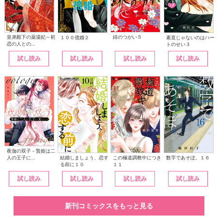
皇弟殿下の薬湯妃～初
緋のつがい５
１００億婚２
素直じゃないのはハー
恋の人との...
トのせい３
試し読み
試し読み
試し読み
試し読み
夜伽の双子－贄姫は二
人の王子に...
この極道調教中につき
結婚しましょう、恋す
数字であそぼ。１６
１１
る前に１０
試し読み
試し読み
試し読み
試し読み
新刊コミックスをもっと見る