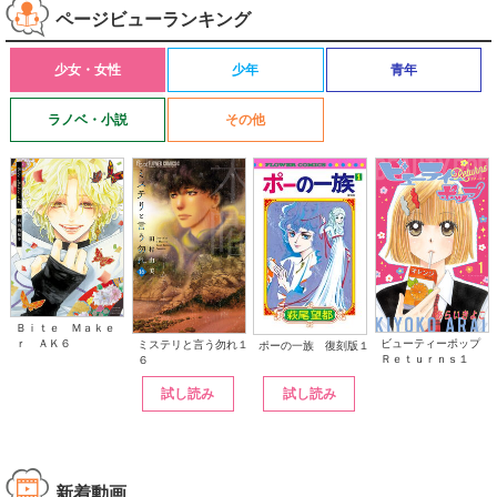
ページビューランキング
少女・女性
少年
青年
ラノベ・小説
その他
Ｂｉｔｅ Ｍａｋｅ
ｒ ＡＫ６
ビューティーポップ
ミステリと言う勿れ１
ポーの一族 復刻版１
Ｒｅｔｕｒｎｓ１
６
試し読み
試し読み
新着動画