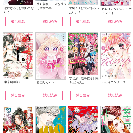
懐妊初夜～一途な社長
は求愛の手...
恋になるとは聞いてな
黒豹くんは食べちゃい
ヒロインなのに、イケ
い３
たい。２
メンアイド...
試し読み
試し読み
試し読み
試し読み
すとぷり執事に今日も
東京§神狼７
シャイニング！９
キュンが止...
春恋リセット１
試し読み
試し読み
試し読み
試し読み