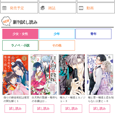
発売予定
雑誌
動画
新刊試し読み
少女・女性
少年
青年
ラノベ・小説
その他
白天狗の贄嫁～毒持ち
偽りの錬金術妃は後宮
極カノ～極道とカノジ
極と蕾～極道と恋を知
の令嬢はか...
の闇を解く１
ョ～３
らない人妻と～６
試し読み
試し読み
試し読み
試し読み