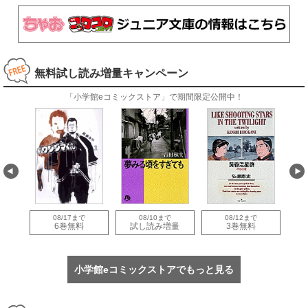
無料試し読み増量キャンペーン
「小学館eコミックストア」で期間限定公開中！
08/17まで
08/10まで
08/12まで
量
6巻無料
試し読み増量
3巻無料
小学館eコミックストアでもっと見る