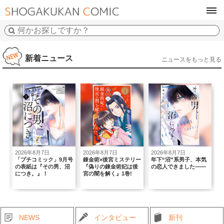
tog
navi
新着ニュース
ニュースをもっと見る
2026年8月7日
2026年8月7日
2026年8月5日
2
号
錬金術×後宮ミステリー
年下“沼”系男子、本気
｢Sho-Comi｣×BABY,
沼
『偽りの錬金術妃は後
の恋人できました――
THE STARS SHINE
ん
宮の闇を解く』1巻!
BRIGHTコラボ号！
頭
NEWS
インタビュー
新刊