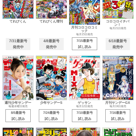
てれびくん
てれびくん増刊
コロコロイチバ
ン！
月刊コロコロコミ
毎月21日発売
ック
毎月15日発売
7/31最新号
4/8最新号
7/15最新号
6/18最新号
発売中
発売中
試し読み
発売中
週刊少年サンデー
少年サンデーS
ゲッサン
月刊サンデーGX
毎週水曜日発売
毎月12日発売
毎月19日発売
8/5最新号
7/24最新号
7/10最新号
7/16最新号
試し読み
試し読み
試し読み
試し読み