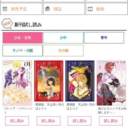
発売予定
雑誌
動画
新刊試し読み
少女・女性
少年
青年
ラノベ・小説
その他
愛蔵版 天は赤い河の
愛蔵版 天は赤い河の
ほとり１
ほとり２
プレミア・リマリッジ
負けヒロインですが結
１
婚します～...
試し読み
試し読み
試し読み
試し読み