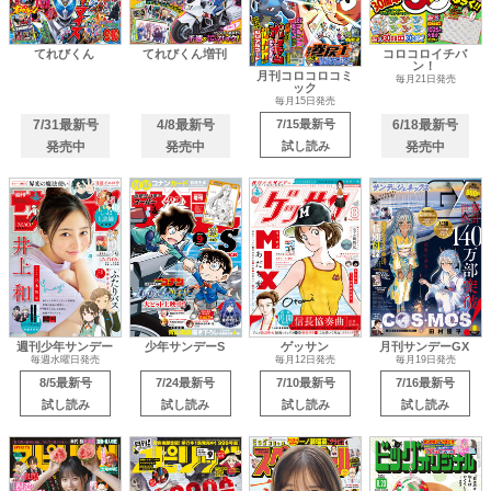
てれびくん
てれびくん増刊
コロコロイチバ
ン！
月刊コロコロコミ
毎月21日発売
ック
毎月15日発売
7/31最新号
4/8最新号
7/15最新号
6/18最新号
発売中
発売中
試し読み
発売中
週刊少年サンデー
少年サンデーS
ゲッサン
月刊サンデーGX
毎週水曜日発売
毎月12日発売
毎月19日発売
8/5最新号
7/24最新号
7/10最新号
7/16最新号
試し読み
試し読み
試し読み
試し読み