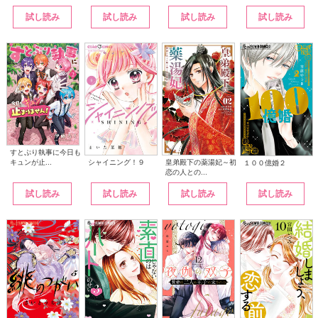
試し読み
試し読み
試し読み
試し読み
すとぷり執事に今日も
シャイニング！９
皇弟殿下の薬湯妃～初
キュンが止...
１００億婚２
恋の人との...
試し読み
試し読み
試し読み
試し読み