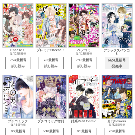
Cheese！
プレミアCheese！
ベツコミ
デラックスベツコ
ミ
毎月24日発売
毎月13日発売
7/24最新号
7/3最新号
7/13最新号
6/24最新号
試し読み
試し読み
試し読み
発売中
プチコミック
プチコミック増刊
姉系Petit Comic
月刊flowers
毎月8日発売
毎月28日発売
8/7最新号
5/18最新号
8/5最新号
7/28最新号