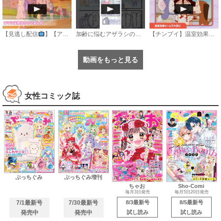
【見逃し配信
】【アニメ】『おねがいアイプリ』第１８話：エマには見えちゃいました
加齢に悩むアザラシの話 #のざらしちゃん #漫画 #サンデーうぇぶり
【チンプイ】温室効果ビームで大切に《公式》
動画をもっと見る
女性コミック誌
ぷっちぐみ
ぷっちぐみ増刊
ちゃお
Sho-Comi
毎月3日発売
毎月5日20日発売
7/1最新号
7/30最新号
8/3最新号
8/5最新号
発売中
発売中
試し読み
試し読み