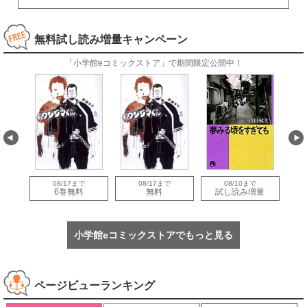
無料試し読み増量キャンペーン
「小学館eコミックストア」で期間限定公開中！
08/17まで
08/17まで
08/10まで
量
6巻無料
無料
試し読み増量
小学館eコミックストアでもっと見る
ページビューランキング