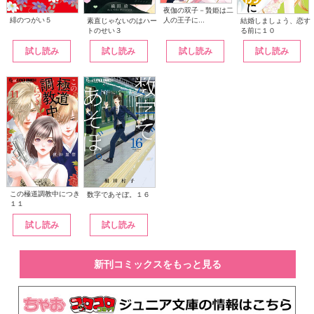
夜伽の双子－贄姫は二
人の王子に...
緋のつがい５
素直じゃないのはハー
結婚しましょう、恋す
トのせい３
る前に１０
試し読み
試し読み
試し読み
試し読み
この極道調教中につき
数字であそぼ。１６
１１
試し読み
試し読み
新刊コミックスをもっと見る