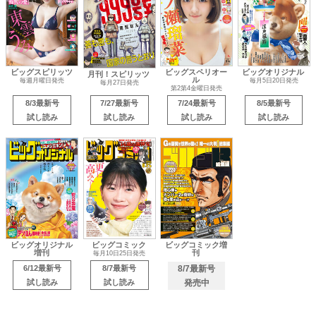
ビッグスピリッツ
ビッグスペリオー
ビッグオリジナル
月刊！スピリッツ
ル
毎週月曜日発売
毎月5日20日発売
毎月27日発売
第2第4金曜日発売
8/3最新号
7/27最新号
7/24最新号
8/5最新号
試し読み
試し読み
試し読み
試し読み
ビッグオリジナル
ビッグコミック
ビッグコミック増
増刊
刊
毎月10日25日発売
6/12最新号
8/7最新号
8/7最新号
試し読み
試し読み
発売中