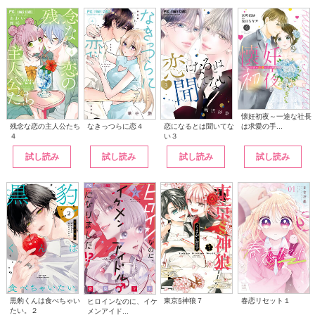
懐妊初夜～一途な社長
は求愛の手...
なきっつらに恋４
恋になるとは聞いてな
残念な恋の主人公たち
い３
４
試し読み
試し読み
試し読み
試し読み
黒豹くんは食べちゃい
東京§神狼７
春恋リセット１
ヒロインなのに、イケ
たい。２
メンアイド...