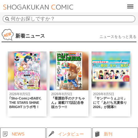
tog
navi
新着ニュース
ニュースをもっと見る
2026年8月5日
2026年8月5日
2026年8月5日
2
｢Sho-Comi｣×BABY,
『看護助手のナナちゃ
「サンデーうぇぶり」
複
THE STARS SHINE
ん』連載777話記念巻
にて「あだち充夏祭り
弾
BRIGHTコラボ号！
頭カラー!!
2026」が開幕!!
NEWS
インタビュー
新刊