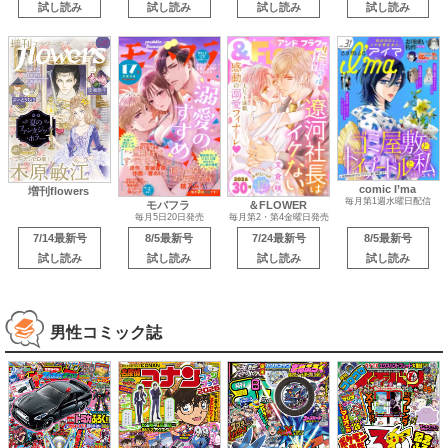
試し読み
試し読み
試し読み
試し読み
comic I’ma
増刊flowers
毎月第1週水曜日配信
モバフラ
＆FLOWER
毎月5日20日発売
毎月第2・第4金曜日発売
7/14最新号
8/5最新号
7/24最新号
8/5最新号
試し読み
試し読み
試し読み
試し読み
男性コミック誌