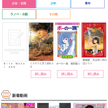
少女・女性
少年
青年
ラノベ・小説
その他
愛蔵版 天は赤い河の
ほとり１
ミステリと言う勿れ１
ポーの一族 復刻版１
Ｂｉｔｅ Ｍａｋｅ
６
ｒ ＡＫ６
試し読み
試し読み
試し読み
新着動画