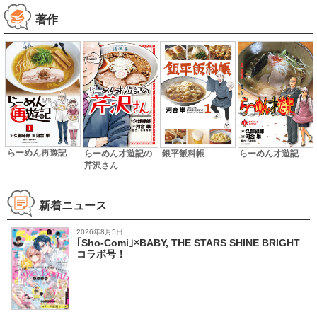
著作
らーめん再遊記
らーめん才遊記の
銀平飯科帳
らーめん才遊記
芹沢さん
新着ニュース
2026年8月5日
｢Sho-Comi｣×BABY, THE STARS SHINE BRIGHT
コラボ号！