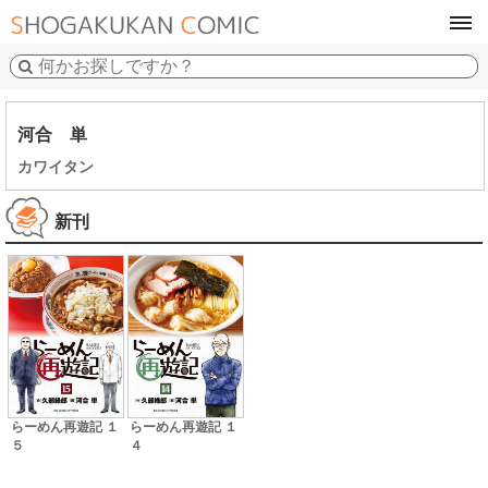
tog
navi
河合 単
カワイタン
新刊
らーめん再遊記 １
らーめん再遊記 １
５
４