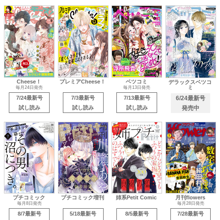
Cheese！
プレミアCheese！
ベツコミ
デラックスベツコ
ミ
毎月24日発売
毎月13日発売
7/24最新号
7/3最新号
7/13最新号
6/24最新号
試し読み
試し読み
試し読み
発売中
プチコミック
プチコミック増刊
姉系Petit Comic
月刊flowers
毎月8日発売
毎月28日発売
8/7最新号
5/18最新号
8/5最新号
7/28最新号