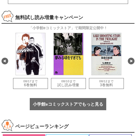
無料試し読み増量キャンペーン
「小学館eコミックストア」で期間限定公開中！
08/17まで
08/10まで
08/12まで
量
6巻無料
試し読み増量
3巻無料
小学館eコミックストアでもっと見る
ページビューランキング