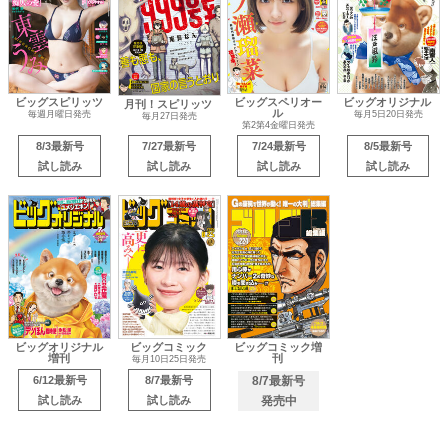
ビッグスピリッツ
ビッグスペリオー
ビッグオリジナル
月刊！スピリッツ
ル
毎週月曜日発売
毎月5日20日発売
毎月27日発売
第2第4金曜日発売
8/3最新号
7/27最新号
7/24最新号
8/5最新号
試し読み
試し読み
試し読み
試し読み
ビッグオリジナル
ビッグコミック
ビッグコミック増
増刊
刊
毎月10日25日発売
6/12最新号
8/7最新号
8/7最新号
試し読み
試し読み
発売中