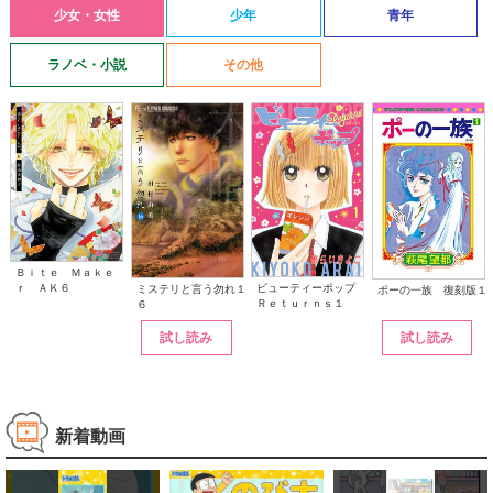
少女・女性
少年
青年
ラノベ・小説
その他
Ｂｉｔｅ Ｍａｋｅ
ｒ ＡＫ６
ビューティーポップ
ミステリと言う勿れ１
ポーの一族 復刻版１
Ｒｅｔｕｒｎｓ１
６
試し読み
試し読み
新着動画