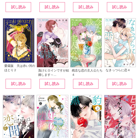
試し読み
試し読み
試し読み
試し読み
愛蔵版 天は赤い河の
なきっつらに恋４
ほとり２
負けヒロインですが結
残念な恋の主人公たち
婚します～...
４
試し読み
試し読み
試し読み
試し読み