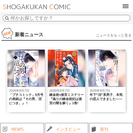
tog
navi
新着ニュース
ニュースをもっと見る
2026年8月7日
2026年8月7日
2026年8月7日
2
初
「プチコミック」9月号
錬金術×後宮ミステリー
年下“沼”系男子、本気
｢
の表紙は『その男、沼
『偽りの錬金術妃は後
の恋人できました――
T
につき。』！
宮の闇を解く』1巻!
B
NEWS
インタビュー
新刊