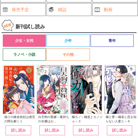
発売予定
雑誌
動画
新刊試し読み
少女・女性
少年
青年
ラノベ・小説
その他
白天狗の贄嫁～毒持ち
偽りの錬金術妃は後宮
極カノ～極道とカノジ
極と蕾～極道と恋を知
の令嬢はか...
の闇を解く１
ョ～３
らない人妻と～６
試し読み
試し読み
試し読み
試し読み