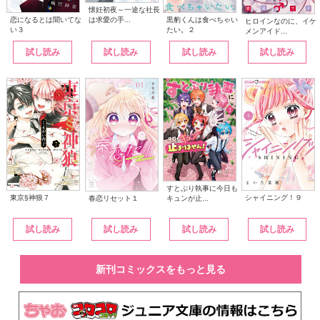
懐妊初夜～一途な社長
は求愛の手...
恋になるとは聞いてな
黒豹くんは食べちゃい
ヒロインなのに、イケ
い３
たい。２
メンアイド...
試し読み
試し読み
試し読み
試し読み
すとぷり執事に今日も
東京§神狼７
シャイニング！９
キュンが止...
春恋リセット１
試し読み
試し読み
試し読み
試し読み
新刊コミックスをもっと見る