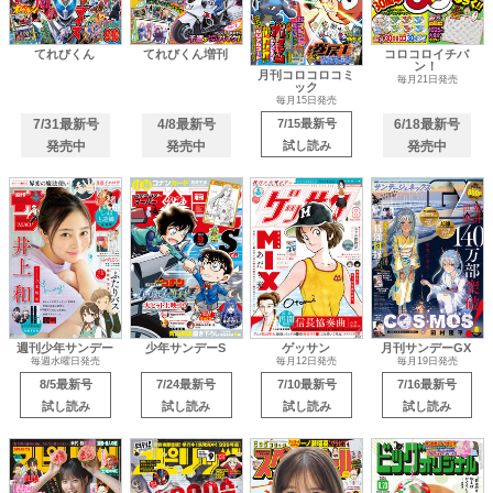
てれびくん
てれびくん増刊
コロコロイチバ
ン！
月刊コロコロコミ
毎月21日発売
ック
毎月15日発売
7/31最新号
4/8最新号
7/15最新号
6/18最新号
発売中
発売中
試し読み
発売中
週刊少年サンデー
少年サンデーS
ゲッサン
月刊サンデーGX
毎週水曜日発売
毎月12日発売
毎月19日発売
8/5最新号
7/24最新号
7/10最新号
7/16最新号
試し読み
試し読み
試し読み
試し読み