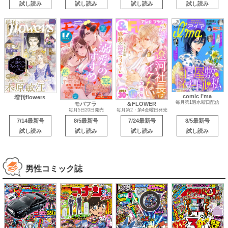
試し読み
試し読み
試し読み
試し読み
comic I’ma
増刊flowers
毎月第1週水曜日配信
モバフラ
＆FLOWER
毎月5日20日発売
毎月第2・第4金曜日発売
7/14最新号
8/5最新号
7/24最新号
8/5最新号
試し読み
試し読み
試し読み
試し読み
男性コミック誌