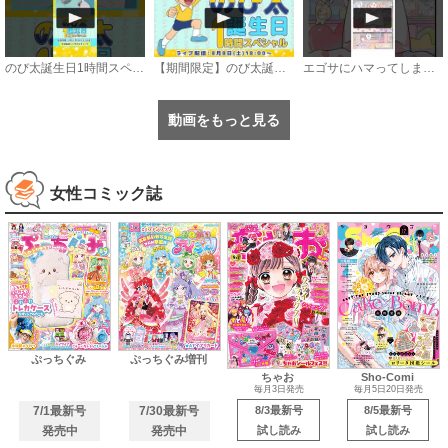
のび太誕生日1時間スペシャル【8月8日〜21日まで公開中】
【期間限定】のび太誕生日1時間スペシャル《ドラえもん公式》
エゴサにハマってしまうアザラシの話 #漫画 #サンデーうぇぶり
動画をもっと見る
女性コミック誌
ぷっちぐみ
ぷっちぐみ増刊
ちゃお
Sho-Comi
毎月3日発売
毎月5日20日発売
7/1最新号
7/30最新号
8/3最新号
8/5最新号
発売中
発売中
試し読み
試し読み