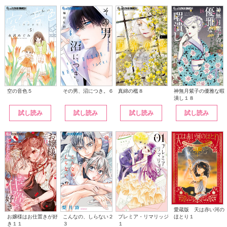
その男、沼につき。６
神無月紫子の優雅な暇
空の音色５
真綿の檻８
潰し１８
試し読み
試し読み
試し読み
試し読み
愛蔵版 天は赤い河の
こんなの、しらない２
ほとり１
お嬢様はお仕置きが好
プレミア・リマリッジ
３
き１１
１