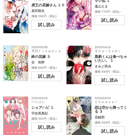
サレ恋 １
虎王の花嫁さん １０
遠山えま
原田唯衣
価格:770円（税込）
価格:594円（税込）
試し読み
試し読み
2026/05/08
2026/04/24
月刊ｆｌｏｗｅｒｓ
Ｓｈｏ－Ｃｏｍｉ
終の花嫁 ３
黒豹くんは食べちゃ
いたい。 １
谷 和野
きみど莉央
価格:880円（税込）
価格:594円（税込）
試し読み
試し読み
2026/04/24
2026/04/24
ベツコミ
Ｃｈｅｅｓｅ！
シェアハピ １
恋は空から降ってく
る ３
宇佐美真紀
花緒莉
価格:594円（税込）
価格:594円（税込）
試し読み
試し読み