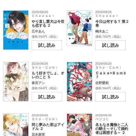
2026/06/26
2026/06/26
Ｃｈｅｅｓｅ！
Ｃｈｅｅｓｅ！
やり直し愛犬は今世
今日は何する？ 第２
も恋する ２
巻
広中あん
嶋木あこ
価格:594円（税込）
価格:792円（税込）
試し読み
試し読み
2026/06/26
2026/06/26
Ｓｈｏ－Ｃｏｍｉ
Ｓｈｏ－Ｃｏｍｉ
もう好きでしょ、オ
Ｃａｋｅ×Ｂｏｍｂ
レのこと ５
７
春宮アン
佐野愛莉
価格:594円（税込）
価格:594円（税込）
試し読み
試し読み
2026/06/26
2026/06/26
Ｓｈｏ－Ｃｏｍｉ
ベツコミ
同じ夢みた君はアイ
名もなき魔物と二人
ドル ２
の騎士～そして婚約
者は困惑する～ ２
花本麻実