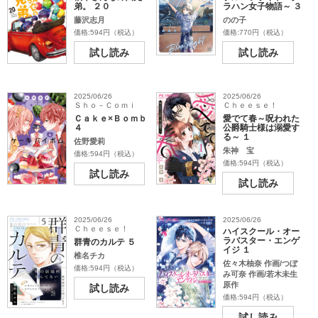
弟。 ２０
ラハン女子物語～ ３
藤沢志月
のの子
価格:594円（税込）
価格:770円（税込）
試し読み
試し読み
2025/06/26
2025/06/26
Ｓｈｏ－Ｃｏｍｉ
Ｃｈｅｅｓｅ！
Ｃａｋｅ×Ｂｏｍｂ
愛でて春～呪われた
４
公爵騎士様は溺愛す
る～ １
佐野愛莉
朱神 宝
価格:594円（税込）
価格:594円（税込）
試し読み
試し読み
2025/06/26
2025/06/26
Ｃｈｅｅｓｅ！
ハイスクール・オー
ラバスター・エンゲ
群青のカルテ ５
イジ １
椎名チカ
佐々木柚奈 作画/つぼ
価格:594円（税込）
み可奈 作画/若木未生
原作
試し読み
価格:594円（税込）
試し読み