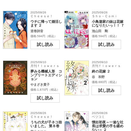
2025/09/26
2025/09/26
Ｃｈｅｅｓｅ！
Ｓｈｏ－Ｃｏｍｉ
ウチに帰って婚活し
小鳥遊家の妹は花嫁
ます ２
になりたいっ！！ ７
逆巻詩音
池山田 剛
価格:594円（税込）
価格:594円（税込）
試し読み
試し読み
2025/09/10
2025/09/10
月刊ｆｌｏｗｅｒｓ
月刊ｆｌｏｗｅｒｓ
夢みる機械人形 コ
終の花嫁 ２
ンプリートエディシ
谷 和野
ョン
価格:880円（税込）
やまざき貴子
価格:1,870円（税込）
試し読み
試し読み
2025/08/26
2025/08/26
Ｃｈｅｅｓｅ！
ベツコミ
うちの犬が子ネコ拾
懐妊初夜～一途な社
いました。 第８巻
長は求愛の手を緩め
ない～ ２