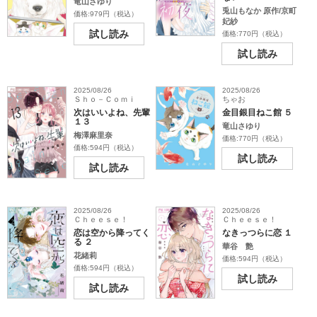
竜山さゆり
兎山もなか 原作/京町
価格:979円（税込）
妃紗
試し読み
価格:770円（税込）
試し読み
2025/08/26
2025/08/26
Ｓｈｏ－Ｃｏｍｉ
ちゃお
次はいいよね、先輩
金目銀目ねこ館 ５
１３
竜山さゆり
梅澤麻里奈
価格:770円（税込）
価格:594円（税込）
試し読み
試し読み
2025/08/26
2025/08/26
Ｃｈｅｅｓｅ！
Ｃｈｅｅｓｅ！
恋は空から降ってく
なきっつらに恋 １
る ２
華谷 艶
花緒莉
価格:594円（税込）
価格:594円（税込）
試し読み
試し読み