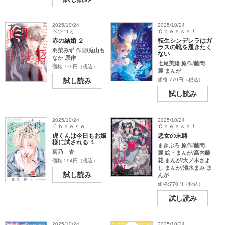
2025/10/24
2025/10/24
ベツコミ
Ｃｈｅｅｓｅ！
赤の結婚 ２
転生シンデレラはガ
ラスの靴を履きたく
羽柴みず 作画/兎山も
ない
なか 原作
七尾美緒 原作/藤間
価格:770円（税込）
麗 まんが
試し読み
価格:770円（税込）
試し読み
2025/10/24
2025/10/24
Ｃｈｅｅｓｅ！
Ｃｈｅｅｓｅ！
虎くんは今日もお嬢
悪女の末路
様に試される １
まきぶろ 原作/藤間
菊乃 杏
麗 絵・まんが/高内藤
花 まんが/大ノ木さよ
価格:594円（税込）
し まんが/清水まみ ま
試し読み
んが
価格:770円（税込）
試し読み
2025/10/24
2025/10/24