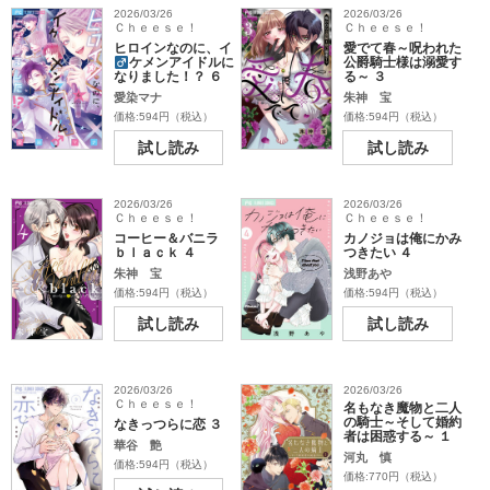
2026/03/26
2026/03/26
Ｃｈｅｅｓｅ！
Ｃｈｅｅｓｅ！
ヒロインなのに、イ
愛でて春～呪われた
ケメンアイドル
に
公爵騎士様は溺愛す
なりました！？ ６
る～ ３
愛染マナ
朱神 宝
価格:594円（税込）
価格:594円（税込）
試し読み
試し読み
2026/03/26
2026/03/26
Ｃｈｅｅｓｅ！
Ｃｈｅｅｓｅ！
コーヒー＆バニラ
カノジョは俺にかみ
ｂｌａｃｋ ４
つきたい ４
朱神 宝
浅野あや
価格:594円（税込）
価格:594円（税込）
試し読み
試し読み
2026/03/26
2026/03/26
Ｃｈｅｅｓｅ！
名もなき魔物と二人
の騎士～そして婚約
なきっつらに恋 ３
者は困惑する～ １
華谷 艶
河丸 慎
価格:594円（税込）
価格:770円（税込）