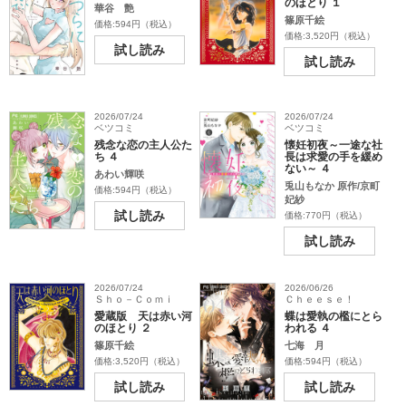
のほとり １
華谷 艶
篠原千絵
価格:594円（税込）
価格:3,520円（税込）
試し読み
試し読み
2026/07/24
2026/07/24
ベツコミ
ベツコミ
残念な恋の主人公た
懐妊初夜～一途な社
ち ４
長は求愛の手を緩め
ない～ ４
あわい輝咲
兎山もなか 原作/京町
価格:594円（税込）
妃紗
試し読み
価格:770円（税込）
試し読み
2026/07/24
2026/06/26
Ｓｈｏ－Ｃｏｍｉ
Ｃｈｅｅｓｅ！
愛蔵版 天は赤い河
蝶は愛執の檻にとら
のほとり ２
われる ４
篠原千絵
七海 月
価格:3,520円（税込）
価格:594円（税込）
試し読み
試し読み