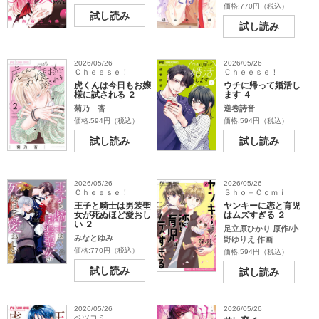
価格:770円（税込）
試し読み
試し読み
2026/05/26
2026/05/26
Ｃｈｅｅｓｅ！
Ｃｈｅｅｓｅ！
虎くんは今日もお嬢
ウチに帰って婚活し
様に試される ２
ます ４
菊乃 杏
逆巻詩音
価格:594円（税込）
価格:594円（税込）
試し読み
試し読み
2026/05/26
2026/05/26
Ｃｈｅｅｓｅ！
Ｓｈｏ－Ｃｏｍｉ
王子と騎士は男装聖
ヤンキーに恋と育児
女が死ぬほど愛おし
はムズすぎる ２
い ２
足立原ひかり 原作/小
みなとゆみ
野ゆりえ 作画
価格:770円（税込）
価格:594円（税込）
試し読み
試し読み
2026/05/26
2026/05/26
ベツコミ