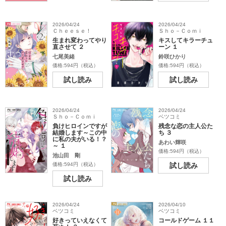
2026/04/24
2026/04/24
Ｃｈｅｅｓｅ！
Ｓｈｏ－Ｃｏｍｉ
生まれ変わってやり
キスしてキラーチュ
直させて ２
ーン １
七尾美緒
鈴咲ひかり
価格:594円（税込）
価格:594円（税込）
試し読み
試し読み
2026/04/24
2026/04/24
Ｓｈｏ－Ｃｏｍｉ
ベツコミ
負けヒロインですが
残念な恋の主人公た
結婚します～この中
ち ３
に私の夫がいる！？
あわい輝咲
～ １
価格:594円（税込）
池山田 剛
価格:594円（税込）
試し読み
試し読み
2026/04/24
2026/04/10
ベツコミ
ベツコミ
好きっていえなくて
コールドゲーム １１