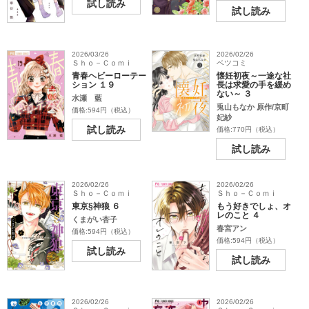
試し読み
試し読み
2026/03/26
2026/02/26
Ｓｈｏ－Ｃｏｍｉ
ベツコミ
青春ヘビーローテー
懐妊初夜～一途な社
ション １９
長は求愛の手を緩め
ない～ ３
水瀬 藍
兎山もなか 原作/京町
価格:594円（税込）
妃紗
試し読み
価格:770円（税込）
試し読み
2026/02/26
2026/02/26
Ｓｈｏ－Ｃｏｍｉ
Ｓｈｏ－Ｃｏｍｉ
東京§神狼 ６
もう好きでしょ、オ
レのこと ４
くまがい杏子
春宮アン
価格:594円（税込）
価格:594円（税込）
試し読み
試し読み
2026/02/26
2026/02/26