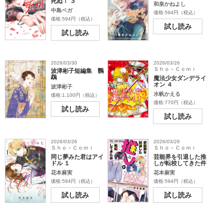
死ぬ！ ３
和泉かねよし
中島ベガ
価格:594円（税込）
価格:594円（税込）
試し読み
試し読み
2026/03/30
2026/03/26
Ｓｈｏ－Ｃｏｍｉ
波津彬子短編集 鸚
鵡
魔法少女ダンデライ
オン ４
波津彬子
水帆かえる
価格:1,100円（税込）
価格:770円（税込）
試し読み
試し読み
2026/03/26
2026/03/26
Ｓｈｏ－Ｃｏｍｉ
Ｓｈｏ－Ｃｏｍｉ
同じ夢みた君はアイ
芸能界を引退した推
ドル １
しが転校してきた件
花本麻実
花本麻実
価格:594円（税込）
価格:594円（税込）
試し読み
試し読み