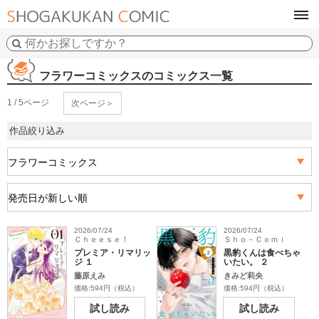
tog
navi
フラワーコミックスのコミックス一覧
1 / 5ページ
次ページ＞
作品絞り込み
2026/07/24
2026/07/24
Ｃｈｅｅｓｅ！
Ｓｈｏ－Ｃｏｍｉ
プレミア・リマリッ
黒豹くんは食べちゃ
ジ １
いたい。 ２
藤原えみ
きみど莉央
価格:594円（税込）
価格:594円（税込）
試し読み
試し読み