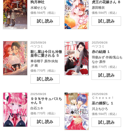
狗月神社
虎王の花嫁さん ８
水城せとな
原田唯衣
価格:594円（税込）
価格:594円（税込）
試し読み
試し読み
2025/09/26
2025/09/26
ベツコミ
ベツコミ
殺し屋は今日も冷徹
赤の結婚 １
皇帝に愛される ５
羽柴みず 作画/兎山も
車谷晴子 原作/央知
なか 原作
夕 画
価格:770円（税込）
価格:770円（税込）
試し読み
試し読み
2025/09/26
2025/09/26
Ｃｈｅｅｓｅ！
９９％サキュバスち
ゃん ５
巫の婿探し １
白石ユキ
川上ちひろ
価格:770円（税込）
価格:594円（税込）
試し読み
試し読み