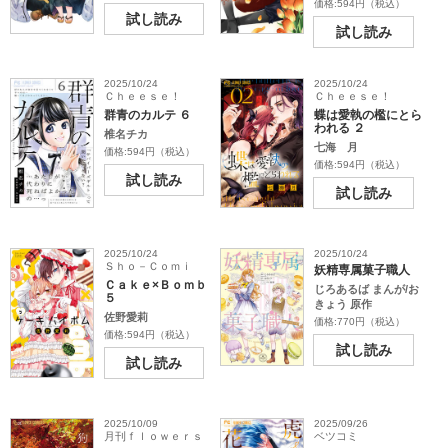
価格:594円（税込）
試し読み
試し読み
2025/10/24
2025/10/24
Ｃｈｅｅｓｅ！
Ｃｈｅｅｓｅ！
群青のカルテ ６
蝶は愛執の檻にとら
われる ２
椎名チカ
七海 月
価格:594円（税込）
価格:594円（税込）
試し読み
試し読み
2025/10/24
2025/10/24
Ｓｈｏ－Ｃｏｍｉ
妖精専属菓子職人
Ｃａｋｅ×Ｂｏｍｂ
じろあるば まんが/お
５
きょう 原作
佐野愛莉
価格:770円（税込）
価格:594円（税込）
試し読み
試し読み
2025/10/09
2025/09/26
月刊ｆｌｏｗｅｒｓ
ベツコミ