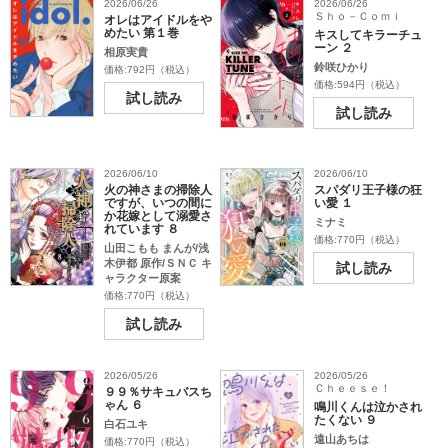
2026/06/26
2026/06/26
Ｓｈｏ－Ｃｏｍｉ
オレはアイドルをや
めたい 第１巻
キスしてキラーチュ
ーン ２
相原実貴
鈴咲ひかり
価格:792円（税込）
価格:594円（税込）
試し読み
試し読み
2026/06/10
2026/06/10
火の神さまの掃除人
スパダリ王子様の狂
ですが、いつの間に
い愛 １
か花嫁として溺愛さ
ミナミ
れています ８
価格:770円（税込）
山田こもも まんが/浅
木伊都 原作/ＳＮＣ キ
試し読み
ャラクター原案
価格:770円（税込）
試し読み
2026/05/26
2026/05/26
Ｃｈｅｅｓｅ！
９９％サキュバスち
ゃん ６
鳴川くんは泣かされ
たくない ９
白石ユキ
遠山あちは
価格:770円（税込）