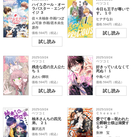
ベツコミ
ハイスクール・オー
ラバスター・エンゲ
今日も王子が尊いで
イジ ３
す。 １０
佐々木柚奈 作画/つぼ
ヒナチなお
み可奈 作画/若木未生
価格:594円（税込）
原作
試し読み
価格:594円（税込）
試し読み
2025/10/24
2025/10/24
ベツコミ
ベツコミ
残念な恋の主人公た
好きっていえなくて
ち １
死ぬ！ １
あわい輝咲
中島ベガ
価格:594円（税込）
価格:594円（税込）
試し読み
試し読み
2025/10/24
2025/10/24
ベツコミ
Ｃｈｅｅｓｅ！
柚木さんちの四兄
愛でて春～呪われた
弟。 ２１
公爵騎士様は溺愛す
る～ ２
藤沢志月
朱神 宝
価格:594円（税込）