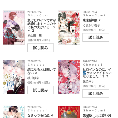
2026/07/24
2026/07/24
Ｓｈｏ－Ｃｏｍｉ
Ｓｈｏ－Ｃｏｍｉ
負けヒロインですが
東京§神狼 ７
結婚します～この中
くまがい杏子
に私の夫がいる！？
価格:594円（税込）
～ ２
池山田 剛
試し読み
価格:594円（税込）
試し読み
2026/07/24
2026/07/24
Ｃｈｅｅｓｅ！
Ｃｈｅｅｓｅ！
恋になるとは聞いて
ヒロインなのに、イ
ない ３
ケメンアイドル
に
なりました！？ ７
桃川紗奈
愛染マナ
価格:594円（税込）
価格:594円（税込）
試し読み
試し読み
2026/07/24
2026/07/24
Ｃｈｅｅｓｅ！
Ｓｈｏ－Ｃｏｍｉ
なきっつらに恋 ４
愛蔵版 天は赤い河