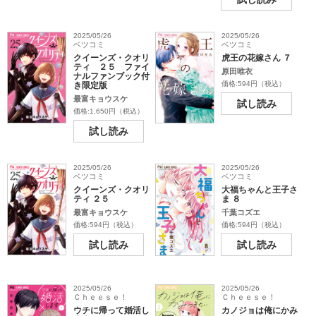
2025/05/26
2025/05/26
ベツコミ
ベツコミ
クイーンズ・クオリ
虎王の花嫁さん ７
ティ ２５ ファイ
原田唯衣
ナルファンブック付
価格:594円（税込）
き限定版
最富キョウスケ
試し読み
価格:1,650円（税込）
試し読み
2025/05/26
2025/05/26
ベツコミ
ベツコミ
クイーンズ・クオリ
大福ちゃんと王子さ
ティ ２５
ま ８
最富キョウスケ
千葉コズエ
価格:594円（税込）
価格:594円（税込）
試し読み
試し読み
2025/05/26
2025/05/26
Ｃｈｅｅｓｅ！
Ｃｈｅｅｓｅ！
ウチに帰って婚活し
カノジョは俺にかみ