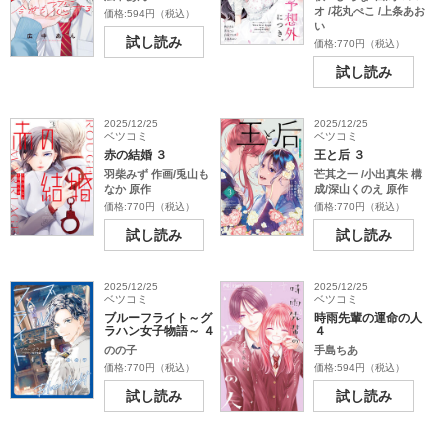
オ /花丸ぺこ /上条あお
価格:594円（税込）
い
試し読み
価格:770円（税込）
試し読み
2025/12/25
2025/12/25
ベツコミ
ベツコミ
赤の結婚 ３
王と后 ３
羽柴みず 作画/兎山も
芒其之一 /小出真朱 構
なか 原作
成/深山くのえ 原作
価格:770円（税込）
価格:770円（税込）
試し読み
試し読み
2025/12/25
2025/12/25
ベツコミ
ベツコミ
ブルーフライト～グ
時雨先輩の運命の人
ラハン女子物語～ ４
４
のの子
手島ちあ
価格:770円（税込）
価格:594円（税込）
試し読み
試し読み