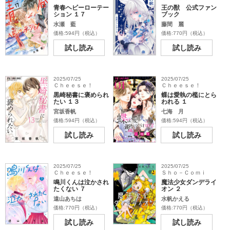
青春ヘビーローテー
王の獣 公式ファン
ション １７
ブック
水瀬 藍
藤間 麗
価格:594円（税込）
価格:770円（税込）
試し読み
試し読み
2025/07/25
2025/07/25
Ｃｈｅｅｓｅ！
Ｃｈｅｅｓｅ！
黒崎秘書に褒められ
蝶は愛執の檻にとら
たい １３
われる １
宮坂香帆
七海 月
価格:594円（税込）
価格:594円（税込）
試し読み
試し読み
2025/07/25
2025/07/25
Ｃｈｅｅｓｅ！
Ｓｈｏ－Ｃｏｍｉ
鳴川くんは泣かされ
魔法少女ダンデライ
たくない ７
オン ２
遠山あちは
水帆かえる
価格:770円（税込）
価格:770円（税込）
試し読み
試し読み