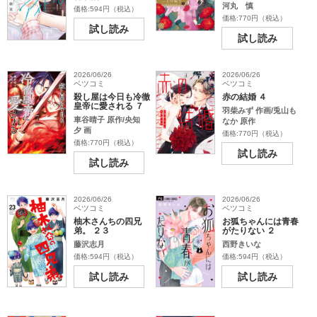
河丸 慎
価格:594円（税込）
価格:770円（税込）
試し読み
試し読み
2026/06/26
2026/06/26
ベツコミ
ベツコミ
殺し屋は今日も冷徹
赤の結婚 ４
皇帝に愛される ７
羽柴みず 作画/兎山も
車谷晴子 原作/央知
なか 原作
夕 画
価格:770円（税込）
価格:770円（税込）
試し読み
試し読み
2026/06/26
2026/06/26
ベツコミ
ベツコミ
柚木さんちの四兄
お狐ちゃんには青春
弟。 ２３
がたりない ２
藤沢志月
西野きいな
価格:594円（税込）
価格:594円（税込）
試し読み
試し読み