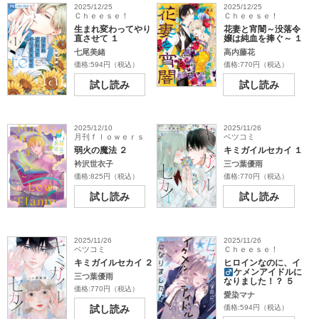
2025/12/25
2025/12/25
Ｃｈｅｅｓｅ！
Ｃｈｅｅｓｅ！
生まれ変わってやり
花妻と宵闇～没落令
直させて １
嬢は純血を捧ぐ～ １
七尾美緒
高内藤花
価格:594円（税込）
価格:770円（税込）
試し読み
試し読み
2025/12/10
2025/11/26
月刊ｆｌｏｗｅｒｓ
ベツコミ
弱火の魔法 ２
キミガイルセカイ １
衿沢世衣子
三つ葉優雨
価格:825円（税込）
価格:770円（税込）
試し読み
試し読み
2025/11/26
2025/11/26
ベツコミ
Ｃｈｅｅｓｅ！
キミガイルセカイ ２
ヒロインなのに、イ
ケメンアイドル
に
三つ葉優雨
なりました！？ ５
価格:770円（税込）
愛染マナ
試し読み
価格:594円（税込）