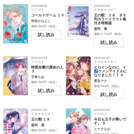
2025/08/08
2025/07/25
ベツコミ
Ｃｈｅｅｓｅ！
コールドゲーム １０
王の獣 １８ Ｂ５
判カラーイラスト集
和泉かねよし
付き特装版
価格:594円（税込）
藤間 麗
試し読み
価格:2,750円（税込）
試し読み
2025/07/25
2025/07/25
ベツコミ
Ｃｈｅｅｓｅ！
時雨先輩の運命の人
ヒロインなのに、イ
３
ケメンアイドル
に
なりました！？ ４
手島ちあ
愛染マナ
価格:594円（税込）
価格:594円（税込）
試し読み
試し読み
2025/07/25
2025/07/25
Ｃｈｅｅｓｅ！
ベツコミ
王の獣 １８
今日も王子が尊いで
す。 ９
藤間 麗
ヒナチなお
価格:594円（税込）