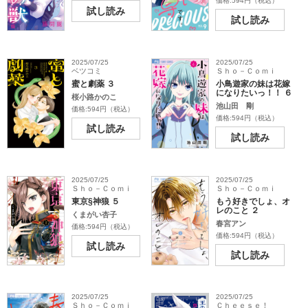
価格:594円（税込）
試し読み
試し読み
2025/07/25
2025/07/25
ベツコミ
Ｓｈｏ－Ｃｏｍｉ
蜜と劇薬 ３
小鳥遊家の妹は花嫁
になりたいっ！！ ６
桜小路かのこ
池山田 剛
価格:594円（税込）
価格:594円（税込）
試し読み
試し読み
2025/07/25
2025/07/25
Ｓｈｏ－Ｃｏｍｉ
Ｓｈｏ－Ｃｏｍｉ
東京§神狼 ５
もう好きでしょ、オ
レのこと ２
くまがい杏子
春宮アン
価格:594円（税込）
価格:594円（税込）
試し読み
試し読み
2025/07/25
2025/07/25
Ｓｈｏ－Ｃｏｍｉ
Ｃｈｅｅｓｅ！