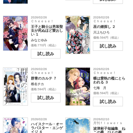
2026/02/26
2026/02/26
Ｃｈｅｅｓｅ！
Ｃｈｅｅｓｅ！
王子と騎士は男装聖
巫の婿探し ２
女が死ぬほど愛おし
川上ちひろ
い １
価格:594円（税込）
みなとゆみ
価格:770円（税込）
試し読み
試し読み
2026/02/26
2026/02/26
Ｃｈｅｅｓｅ！
Ｃｈｅｅｓｅ！
群青のカルテ ７
蝶は愛執の檻にとら
われる ３
椎名チカ
七海 月
価格:594円（税込）
価格:594円（税込）
試し読み
試し読み
2026/02/26
2026/02/10
月刊ｆｌｏｗｅｒｓ
ハイスクール・オー
ラバスター・エンゲ
波津彬子短編集 ね
イジ ４
この夢 ひとの夢