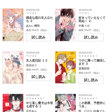
2026/01/26
2026/01/26
ベツコミ
ベツコミ
残念な恋の主人公た
好きっていえなくて
ち ２
死ぬ！ ２
あわい輝咲
中島ベガ
価格:594円（税込）
価格:594円（税込）
試し読み
試し読み
2026/01/26
2026/01/26
ベツコミ
Ｃｈｅｅｓｅ！
主人恋日記 １２
ウチに帰って婚活し
ます ３
吉永ゆう
逆巻詩音
価格:594円（税込）
価格:594円（税込）
試し読み
試し読み
2026/01/26
2026/01/26
Ｃｈｅｅｓｅ！
Ｃｈｅｅｓｅ！
やり直し愛犬は今世
この初夜、予想外に
も恋する １
つき。
広中あん
秋 ひろな /白鳥マス