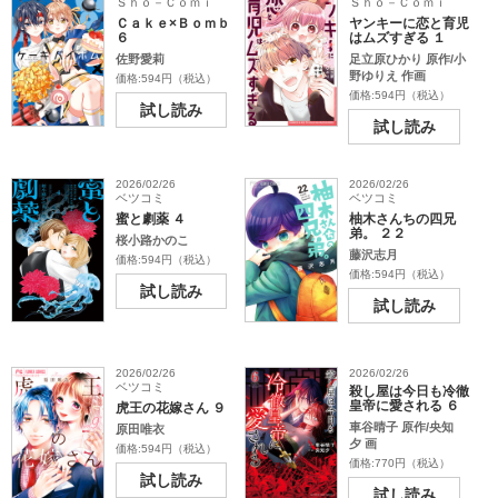
Ｓｈｏ－Ｃｏｍｉ
Ｓｈｏ－Ｃｏｍｉ
Ｃａｋｅ×Ｂｏｍｂ
ヤンキーに恋と育児
６
はムズすぎる １
佐野愛莉
足立原ひかり 原作/小
野ゆりえ 作画
価格:594円（税込）
価格:594円（税込）
試し読み
試し読み
2026/02/26
2026/02/26
ベツコミ
ベツコミ
蜜と劇薬 ４
柚木さんちの四兄
弟。 ２２
桜小路かのこ
藤沢志月
価格:594円（税込）
価格:594円（税込）
試し読み
試し読み
2026/02/26
2026/02/26
ベツコミ
殺し屋は今日も冷徹
皇帝に愛される ６
虎王の花嫁さん ９
車谷晴子 原作/央知
原田唯衣
夕 画
価格:594円（税込）
価格:770円（税込）
試し読み
試し読み