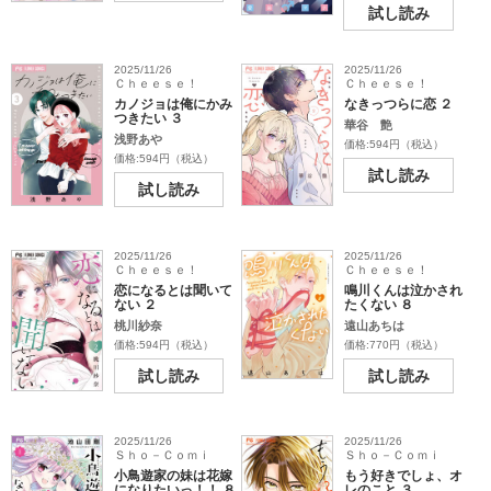
試し読み
2025/11/26
2025/11/26
Ｃｈｅｅｓｅ！
Ｃｈｅｅｓｅ！
カノジョは俺にかみ
なきっつらに恋 ２
つきたい ３
華谷 艶
浅野あや
価格:594円（税込）
価格:594円（税込）
試し読み
試し読み
2025/11/26
2025/11/26
Ｃｈｅｅｓｅ！
Ｃｈｅｅｓｅ！
恋になるとは聞いて
鳴川くんは泣かされ
ない ２
たくない ８
桃川紗奈
遠山あちは
価格:594円（税込）
価格:770円（税込）
試し読み
試し読み
2025/11/26
2025/11/26
Ｓｈｏ－Ｃｏｍｉ
Ｓｈｏ－Ｃｏｍｉ
小鳥遊家の妹は花嫁
もう好きでしょ、オ
になりたいっ！！ ８
レのこと ３