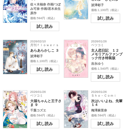
佐々木柚奈 作画/つぼ
波津彬子
み可奈 作画/若木未生
価格:1,100円（税込）
原作
試し読み
価格:594円（税込）
試し読み
2026/02/10
2026/01/26
月刊ｆｌｏｗｅｒｓ
ベツコミ
あらあらかしこ ３
主人恋日記 １２
メモリアルファンブ
波津彬子
ック付き特装版
価格:1,100円（税込）
吉永ゆう
試し読み
価格:1,540円（税込）
試し読み
2026/01/26
2026/01/26
ベツコミ
Ｓｈｏ－Ｃｏｍｉ
大福ちゃんと王子さ
次はいいよね、先輩
ま ９
１４
千葉コズエ
梅澤麻里奈
価格:594円（税込）
価格:594円（税込）
試し読み
試し読み