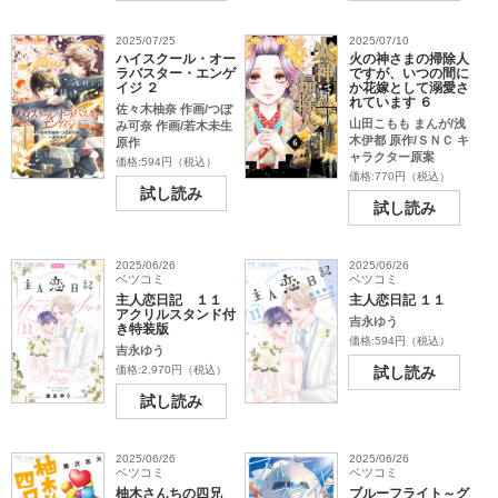
2025/07/25
2025/07/10
ハイスクール・オー
火の神さまの掃除人
ラバスター・エンゲ
ですが、いつの間に
イジ ２
か花嫁として溺愛さ
れています ６
佐々木柚奈 作画/つぼ
山田こもも まんが/浅
み可奈 作画/若木未生
木伊都 原作/ＳＮＣ キ
原作
ャラクター原案
価格:594円（税込）
価格:770円（税込）
試し読み
試し読み
2025/06/26
2025/06/26
ベツコミ
ベツコミ
主人恋日記 １１
主人恋日記 １１
アクリルスタンド付
吉永ゆう
き特装版
価格:594円（税込）
吉永ゆう
価格:2,970円（税込）
試し読み
試し読み
2025/06/26
2025/06/26
ベツコミ
ベツコミ
柚木さんちの四兄
ブルーフライト～グ