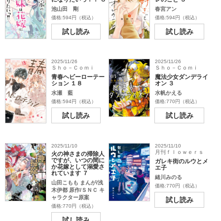
池山田 剛
春宮アン
価格:594円（税込）
価格:594円（税込）
試し読み
試し読み
2025/11/26
2025/11/26
Ｓｈｏ－Ｃｏｍｉ
Ｓｈｏ－Ｃｏｍｉ
青春ヘビーローテー
魔法少女ダンデライ
ション １８
オン ３
水瀬 藍
水帆かえる
価格:594円（税込）
価格:770円（税込）
試し読み
試し読み
2025/11/10
2025/11/10
月刊ｆｌｏｗｅｒｓ
火の神さまの掃除人
ですが、いつの間に
ガレキ街のルウとメ
か花嫁として溺愛さ
エ子
れています ７
緒川みのる
山田こもも まんが/浅
価格:770円（税込）
木伊都 原作/ＳＮＣ キ
ャラクター原案
試し読み
価格:770円（税込）
試し読み