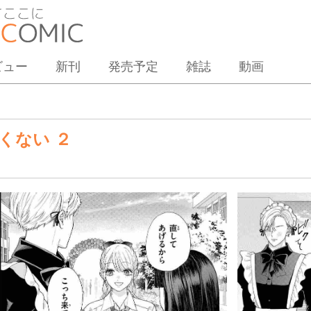
ビュー
新刊
発売予定
雑誌
動画
くない ２