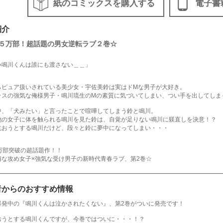
紙のコミックスを購入する
電子書
紹介
５万部！超話題の男女逆転ラブ２巻☆
い鳴川くんは誰にも渡さない＿＿」
らピュア扱いされている美少女・宇佐美鈴は実はドMな男子が大好き。
ラスの強気な俺様男子・鳴川琉生のMの素質に気づいてしまい、つい手を出してしま
中、「犬みたい」と言ったことで喧嘩してしまう鈴と鳴川。
他の女子に体を触られる鳴川を見た鈴は、自覚が足りない鳴川に躾直しを決意！？
抗おうとする鳴川だけど、段々と鈴に夢中になってしまい・・・
5万部突破の超話題作！！
憐な攻め女子×強気な受け男子の新時代青春ラブ、第2巻☆
者からのおすすめ情報
爆発中の『鳴川くんは泣かされたくない』、第2巻がついに発売です！
おうとする鳴川くんですが、今巻ではついに・・・！？