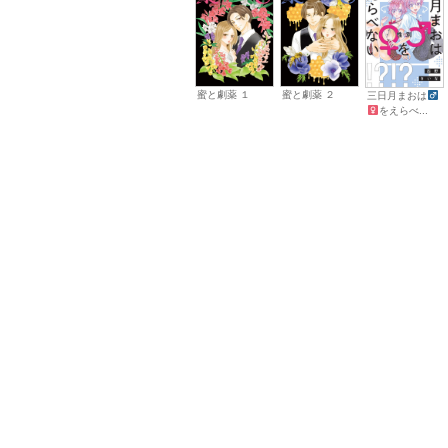
蜜と劇薬 １
蜜と劇薬 ２
三日月まおは
をえらべ...