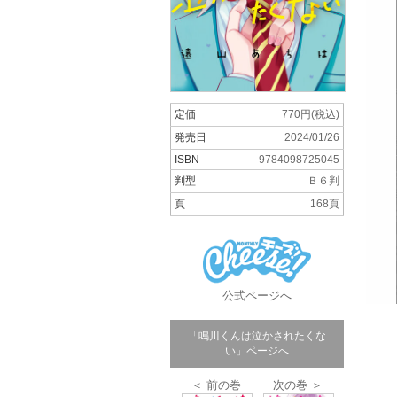
定価
770円(税込)
発売日
2024/01/26
ISBN
9784098725045
判型
Ｂ６判
頁
168頁
公式ページへ
「鳴川くんは泣かされたくな
い」ページへ
＜ 前の巻
次の巻 ＞