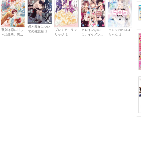
僕と魔女につい
寮則は恋に甘し
ヒロインなの
プレミア・リマ
ヒミツのヒロコ
ての備忘録 １
～現住所、男...
に、イケメン...
リッジ １
ちゃん １