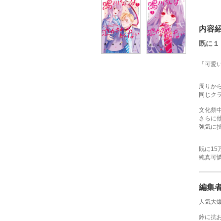
内容
既に１
「可愛
周りか
同じク
文化祭
さらに
強気に
既に1
純真可
編集
人気大
鈴に抗