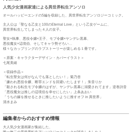
人気少女漫画家達による異世界転生アンソロ
オールハッピーエンドの5編を収録した、異世界転生アンソロジーコミック。
主人公は「聖なる乙女と100のEternal Love」という乙女ゲームに、
異世界転生してしまった４人の女子。
聖女×執事、悪役令嬢×王子、モブ令嬢×ヤンデレ黒幕、
悪役魔女×辺境伯、そしてキャラ勢ぞろい…
様々なカップリングのラブストーリーが楽しめる１冊です。
＜原案・キャラクターデザイン・カバーイラスト＞
七尾美緒
＜収録作品＞
「転生聖女は何がなんでも落としたい！」菊乃杏
「嫌われ悪役令嬢、断罪エンドを回避いたします！」朱音りか
「殺される転生モブ令嬢のはずが、ヤンデレ黒幕に溺愛されてます」逆巻詩音
「悪役魔女は推しの辺境伯を幸せにしたい」上条あおい
「うちの嫁を推せるときに推したいように推すオフ in 異世界」
清水まみ
編集者からのおすすめ情報
大人気少女漫画家が集結した、