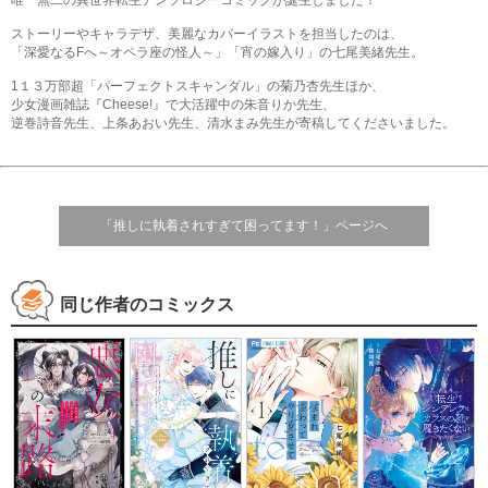
唯一無二の異世界転生アンソロジーコミックが誕生しました！
ストーリーやキャラデザ、美麗なカバーイラストを担当したのは、
「深愛なるFへ～オペラ座の怪人～」「宵の嫁入り」の七尾美緒先生。
1１３万部超「パーフェクトスキャンダル」の菊乃杏先生ほか、
少女漫画雑誌『Cheese!』で大活躍中の朱音りか先生、
逆巻詩音先生、上条あおい先生、清水まみ先生が寄稿してくださいました。
「推しに執着されすぎて困ってます！」ページへ
同じ作者のコミックス