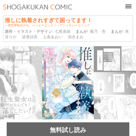
tog
navi
推しに執着されすぎて困ってます！
～異世界転生のち、ハッピーエンド！～アンソロジーコミック
原作・イラスト・デザイン:
七尾美緒
まんが:
菊乃 杏
まんが:
朱
音りか
逆巻詩音
上条あおい
清水まみ
無料試し読み