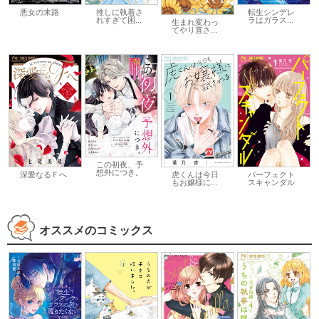
悪女の末路
推しに執着さ
転生シンデレ
れすぎて困...
ラはガラス...
生まれ変わっ
てやり直さ...
この初夜、予
想外につき。
虎くんは今日
深愛なるＦへ
パーフェクト
もお嬢様に...
スキャンダル
オススメのコミックス