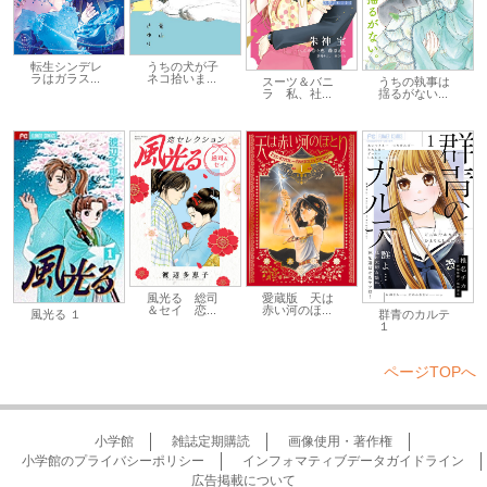
転生シンデレ
うちの犬が子
ラはガラス...
ネコ拾いま...
スーツ＆バニ
うちの執事は
ラ 私、社...
揺るがない...
風光る 総司
愛蔵版 天は
＆セイ 恋...
赤い河のほ...
風光る １
群青のカルテ
１
ページTOPへ
小学館
雑誌定期購読
画像使用・著作権
小学館のプライバシーポリシー
インフォマティブデータガイドライン
広告掲載について